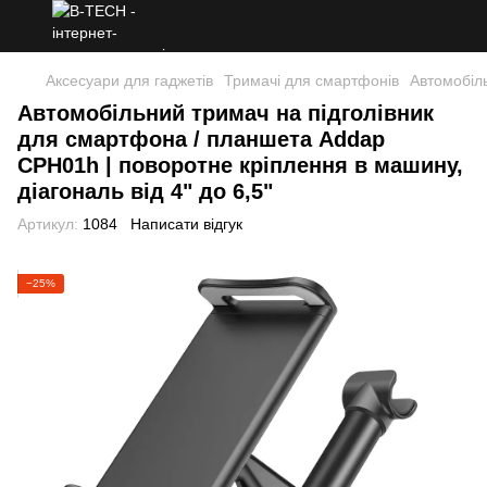
Аксесуари для гаджетів
Тримачі для смартфонів
Автомобіль
Автомобільний тримач на підголівник
для смартфона / планшета Addap
CPH01h | поворотне кріплення в машину,
діагональ від 4" до 6,5"
Артикул:
1084
Написати відгук
−25%