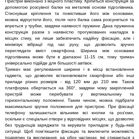
Пристрій виконано з міцного пластику. Кріпиться конструкція за
допомогою розсувної балки на металеві основи підголівника.
Стиснувши кріплення та помістивши його між основами,
можна відпустити його, після чого балка сама розсунеться та
впреться у трубки, завдяки наявності пружини. Дана пружинна
конструкція разом з наявністю прогумованих накладок в
місцях стику, не лише забезпечить надійну фіксацію, але і
мінімізує вібрації під час руху, що дозволить зручно
переглядати вміст смартфона. Ширина між основами
підголівника може бути в діапазоні 11-15 см, тому тримач
універсально підійде для більшості автівок.
Тримач має регулювання ширини і в місці встановлення
гаджета, що дозволяє встановлювати смартфони або інші
прилади різних розмірів - від 120 мм до 210 мм. Також
платформа обертається на 360°, завдяки чому закріплений
пристрій може перебувати у вертикальному та
горизонтальному положенні. Таким чином, можна підібрати
максимально зручне положення для пристрою. При фіксації
телефону залишаються вільними всі кнопки та роз'єми,
оскільки є спеціальні отвори у відповідних місцях, що дозволяє
без труднощів заряджати та керувати приладом у будь-якій
ситуації. Щоб пом'якшити фіксацію та виключити можливість
подряпин та вислизання, на обох частинах, які стикаються з