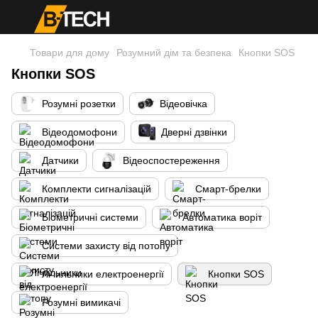
Товари для дому
Розумний дім та безпека
Кнопки SOS
Кнопки SOS
Розумні розетки
Відеовічка
Відеодомофони
Дверні дзвінки
Датчики
Відеоспостереження
Комплекти сигналізацій
Смарт-брелки
Біометричні системи
Автоматика воріт
Системи захисту від потопу
Лічильники електроенергії
Кнопки SOS
Розумні вимикачі