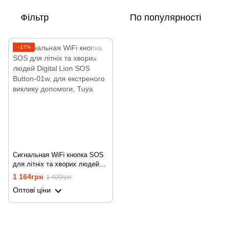
Фільтр
По популярності
−17%
Сигнальная WiFi кнопка SOS
для літніх та хворих людей
Digital Lion SOS Button-01w,
1 164грн
1 400грн
для екстреного виклику
Оптові ціни
допомоги, Tuya