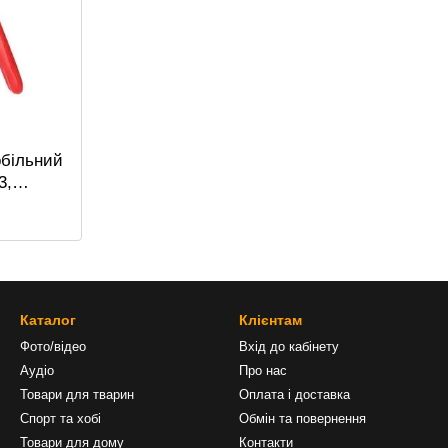
обільний
3,
м в
т. ст.
Каталог
Клієнтам
Фото/відео
Вхід до кабінету
Аудіо
Про нас
Товари для тварин
Оплата і доставка
Спорт та хобі
Обмін та повернення
Товари для дому
Контакти