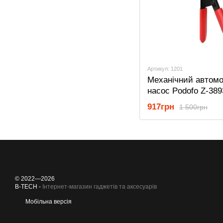
Артикул: 1201
Механічний автом
насос Podofo Z-389
ручний набір для
917грн
1 500грн
прокачування галь
машині, до 760 мм р
© 2022—2026
B-TECH -
Інтернет-магазин гаджетів та аксесуарів
Мобільна версія