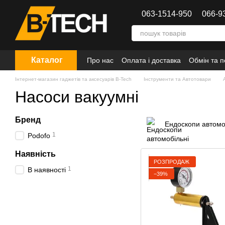
Перейти до основного контенту
063-1514-950
066-9
Каталог
Про нас
Оплата і доставка
Обмін та 
Інтернет-магазин гаджетів та аксесуарів B-Tech
Інструменти та Автотовари
Насоси вакуумні
Бренд
Ендоскопи автомо
1
Podofo
Наявність
РОЗПРОДАЖ
1
В наявності
−39%