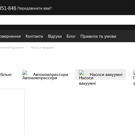
351-846
Передзвонити вам?
повернення
Контакти
Відгуки
Блог
Правила та умови
Автообладнання
Насоси вакуумні
більні
Автокомпрессори
Насоси вакуумні