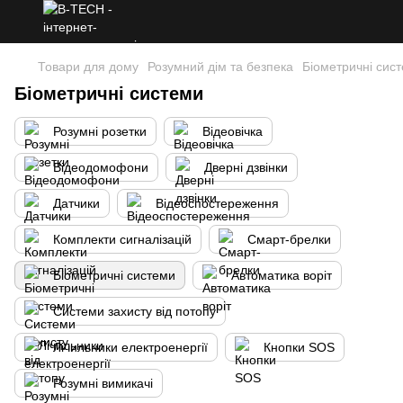
Товари для дому
Розумний дім та безпека
Біометричні сис
Біометричні системи
Розумні розетки
Відеовічка
Відеодомофони
Дверні дзвінки
Датчики
Відеоспостереження
Комплекти сигналізацій
Смарт-брелки
Біометричні системи
Автоматика воріт
Системи захисту від потопу
Лічильники електроенергії
Кнопки SOS
Розумні вимикачі