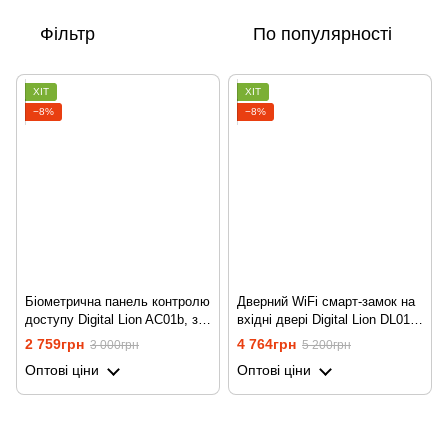
Фільтр
По популярності
ХІТ
ХІТ
−8%
−8%
Біометрична панель контролю
Дверний WiFi смарт-замок на
доступу Digital Lion AC01b, з
вхідні двері Digital Lion DL01w,
мобільним додатком Tuya та
зі сканером відбитків пальців
2 759грн
4 764грн
3 000грн
5 200грн
Bluetooth підключенням
та пінкодом, Android/iOS
Оптові ціни
Оптові ціни