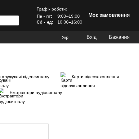
Графік роботи:
Моє замовлення
Пн - пт:
9:00–19:00
Сб - нд:
10:00–16:00
Вхід
Бажання
Укр
галужувачі відеосигналу
Карти відеозахоплення
Екстрактори аудіосигналу