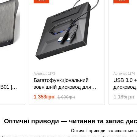
Артикул: 1173
Артикул: 1174
Багатофункціональний
USB 3.0 +
B01 |
зовнішній дисковод для
дисковод
чний
комп’ютера, ноутбука
ноутбука
1 353грн
1 185грн
1 600грн
Addap EDB03, USB 3.0 +
оптичний
ка,
Type C / оптичний
зчитувач
 DVD-RW
дископривід, зчитувач CD-
DVD-RAM
Оптичні приводи — читання та запис диск
RW, DVD-RW, DVD-RAM,
DVD-ROM
Оптичні приводи залишаються а