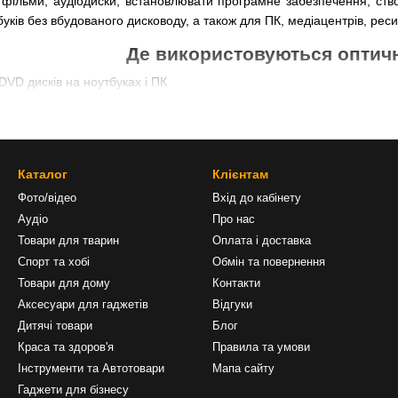
фільми, аудіодиски, встановлювати програмне забезпечення, ств
уків без вбудованого дисководу, а також для ПК, медіацентрів, рес
Де використовуються оптич
DVD дисків на ноутбуках і ПК
і драйверів з дисків
бо музики з дисків
 фізичних носіях
Каталог
Клієнтам
або резервне копіювання
Фото/відео
Вхід до кабінету
Аудіо
Про нас
Як вибрати оптичний привід: щ
Товари для тварин
Оплата і доставка
 Blu-ray
Спорт та хобі
Обмін та повернення
ня — USB 2.0, USB 3.0, SATA
Товари для дому
Контакти
Аксесуари для гаджетів
Відгуки
ільки читання або читання + запис
Дитячі товари
Блог
актний корпус для зручного транспортування
Краса та здоров'я
Правила та умови
ndows, macOS, Linux
Інструменти та Автотовари
Мапа сайту
Переваги покупки у 
Гаджети для бізнесу