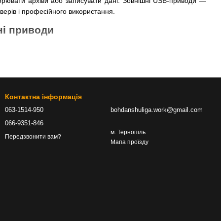
орювати архіви або записувати дані. Зовнішні USB-приводи —
иверів і професійного використання.
ні приводи
Контактна інформація
063-1514-950
bohdanshuliga.work@gmail.com
о враховувати
066-9351-846
м. Тернопіль
Передзвонити вам?
Мапа проїзду
нас