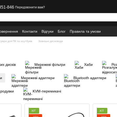
351-846
Передзвонити вам?
повернення
Контакти
Відгуки
Блог
Правила та умови
суари для ПК та ноутбуків
Зовнішні дисководи
их дисків
Мережеві фільтри
Хаби
Роз
ди
Мережеві адаптери
Bluetooth адаптери
продувки
KVM-перемикачі
ХІТ
ХІТ
−15%
−15%