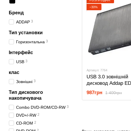
−30%
Бренд
3
ADDAP
Тип установки
3
Горизонтальна
Інтерфейс
3
USB
Артикул: 7764
клас
USB 3.0 зовнішній
3
Зовнішні
дисковод Addap ED
портативний опти
Тип дискового
987грн
1 400грн
дископривід для
накопичувача
комп’ютера, ноутбу
3
Combo DVD-ROM/CD-RW
зчитувач CD-RW,
2
DVD+/-RW
2
CD-ROM
2