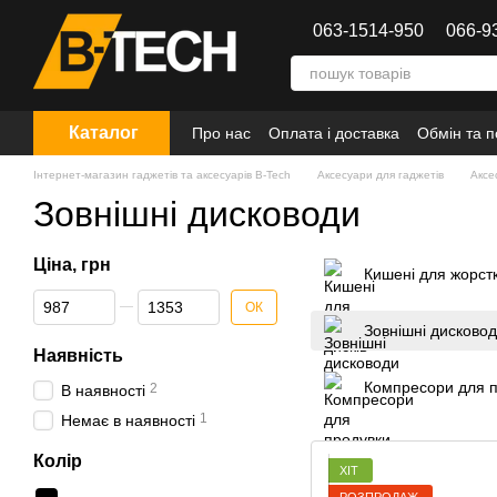
Перейти до основного контенту
063-1514-950
066-9
Каталог
Про нас
Оплата і доставка
Обмін та 
Інтернет-магазин гаджетів та аксесуарів B-Tech
Аксесуари для гаджетів
Аксе
Зовнішні дисководи
Ціна, грн
Кишені для жорстк
Від Ціна, грн
До Ціна, грн
ОК
Зовнішні дисково
Наявність
Компресори для 
2
В наявності
1
Немає в наявності
Колір
ХІТ
РОЗПРОДАЖ