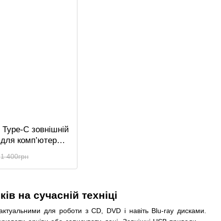
 Type-C зовнішній
 для комп’ютера,
 Addap EDB02,
1 400грн
 дископривід,
 CD-RW, DVD-RW,
, DVD-ROM
ів на сучасній техніці
ктуальними для роботи з CD, DVD і навіть Blu-ray дисками.