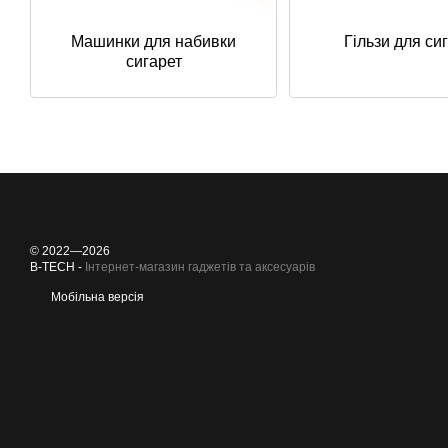
Машинки для набивки
Гільзи для си
сигарет
© 2022—2026
B-TECH -
Інтернет-магазин гаджетів та аксесуарів
Мобільна версія