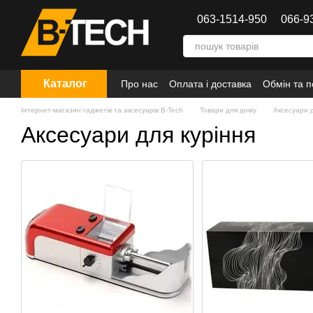
Перейти до основного контенту
063-1514-950
066-9
Каталог
Про нас
Оплата і доставка
Обмін та 
Інтернет-магазин гаджетів та аксесуарів B-Tech
Товари для дому
Аксесуари д
Аксесуари для куріння