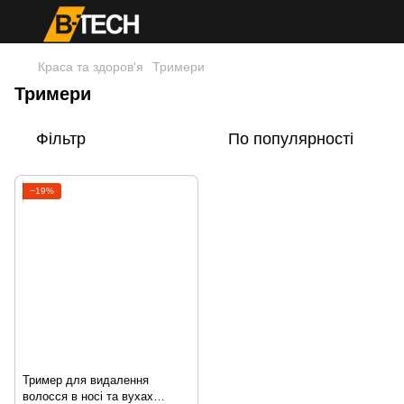
Краса та здоров'я
Тримери
Тримери
Фільтр
По популярності
−19%
Тример для видалення
волосся в носі та вухах