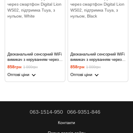
Двоканальний сенсорний WiFi
Двоканальний сенсорний WiFi
вимикач з керуванням через
вимикач з керуванням через
смартфон Digital Lion WS02,
смартфон Digital Lion WS02,
858грн
858грн
1 000грн
1 000грн
підтримка Tuya, з нульом,
підтримка Tuya, з нульом,
Оптові ціни
Оптові ціни
White
Black
063-1514-950
066-9351-846
Контакти
Повна версія сайту