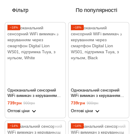
Фільтр
По популярності
−18%
−18%
Одноканальний сенсорний
Одноканальний сенсорний
WiFi вимикач з керуванням
WiFi вимикач з керуванням
через смартфон Digital Lion
через смартфон Digital Lion
739грн
739грн
900грн
900грн
WS01, підтримка Tuya, з
WS01, підтримка Tuya, з
Оптові ціни
Оптові ціни
нульом, White
нульом, Black
−14%
−14%