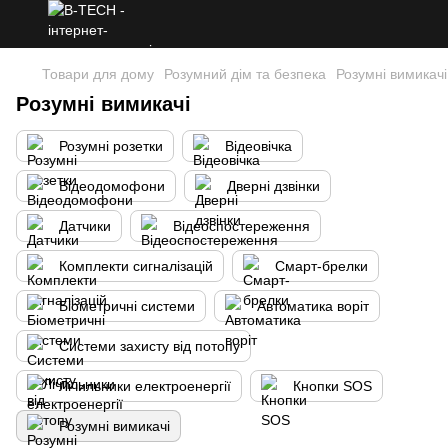
Товари для дому
Розумний дім та безпека
Розумні вимикачі
Розумні вимикачі
Розумні розетки
Відеовічка
Відеодомофони
Дверні дзвінки
Датчики
Відеоспостереження
Комплекти сигналізацій
Смарт-брелки
Біометричні системи
Автоматика воріт
Системи захисту від потопу
Лічильники електроенергії
Кнопки SOS
Розумні вимикачі