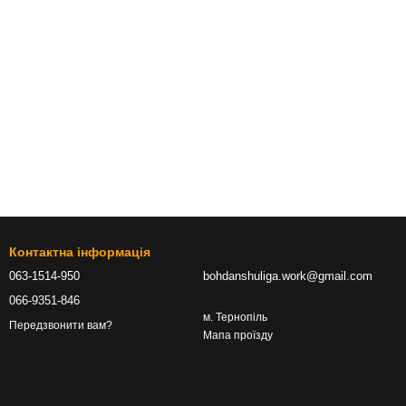
Контактна інформація
063-1514-950
bohdanshuliga.work@gmail.com
066-9351-846
м. Тернопіль
Передзвонити вам?
Мапа проїзду