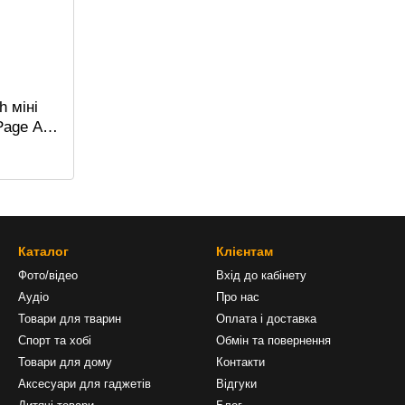
h міні
Page A6,
ий
Каталог
Клієнтам
Фото/відео
Вхід до кабінету
Аудіо
Про нас
Товари для тварин
Оплата і доставка
Спорт та хобі
Обмін та повернення
Товари для дому
Контакти
Аксесуари для гаджетів
Відгуки