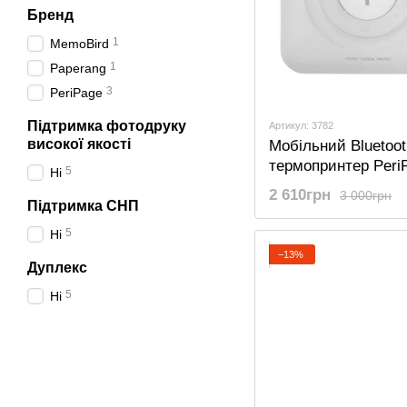
Бренд
1
MemoBird
1
Paperang
3
PeriPage
Підтримка фотодруку
Артикул: 3782
високої якості
Мобільний Bluetoot
термопринтер Peri
5
Ні
кишеньковий для
2 610грн
3 000грн
смартфона, голуб
Підтримка СНП
5
Ні
−13%
Дуплекс
5
Ні