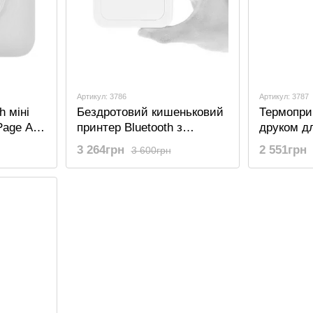
Артикул: 3786
Артикул: 3787
h міні
Бездротовий кишеньковий
Термопри
Page A6,
принтер Bluetooth з
друком д
термодруком MemoBird
Paperang 
3 264грн
2 551грн
3 600грн
ий
GT1 для смартфону
кишеньков
iOS/Android
підключе