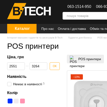
Перейти до основного контенту
063-1514-950
066-9
Каталог
Про нас
Оплата і доставка
Обмін та 
Інтернет-магазин гаджетів та аксесуарів B-Tech
Гаджети для бізнесу
POS мат
POS принтери
Ціна, грн
POS принтери
Від Ціна, грн
До Ціна, грн
ОК
Наявність
−13%
5
Немає в наявності
Колір