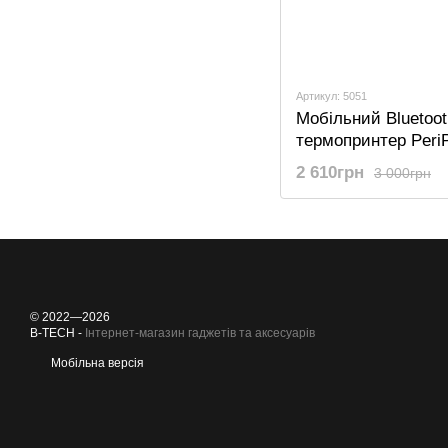
Артикул: 5051
Мобільний Bluetoot
термопринтер Peri
кишеньковий для
2 610грн
3 000грн
смартфона, рожев
© 2022—2026
B-TECH -
Інтернет-магазин гаджетів та аксесуарів
Мобільна версія