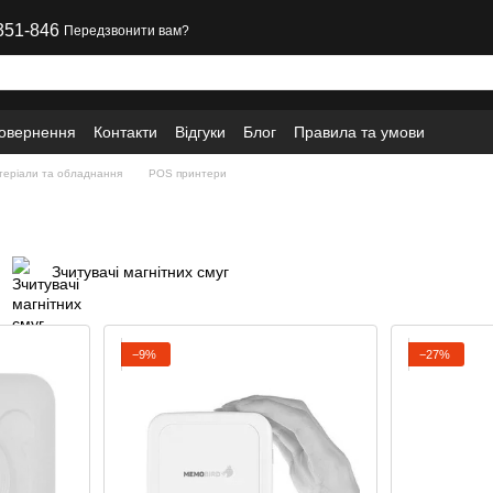
351-846
Передзвонити вам?
повернення
Контакти
Відгуки
Блог
Правила та умови
еріали та обладнання
POS принтери
Зчитувачі магнітних смуг
−9%
−27%