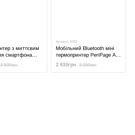
Артикул: 5050
нтер з миттєвим
Мобільний Bluetooth міні
ля смартфона
термопринтер PeriPage A6,
P1, бездротовий,
кишеньковий для
2 610грн
3 500грн
3 000грн
ий з Bluetooth
смартфона, білий
нням