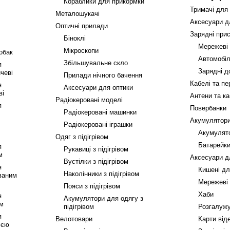
Кораблики для прикормки
Тримачі для
Металошукачі
Аксесуари д
Оптичні прилади
Зарядні прис
Біноклі
Мережеві
Мікроскопи
обак
Автомобіл
Збільшувальне скло
я
Зарядні до
чеві
Прилади нічного бачення
Кабелі та пе
я
Аксесуари для оптики
ві
Антени та ка
Радіокеровані моделі
я
Повербанки
Радіокеровані машинки
Акумулятори
Радіокеровані іграшки
Акумулят
Одяг з підігрівом
Батарейк
я
Рукавиці з підігрівом
м
Аксесуари д
Вустілки з підігрівом
я
Кишені дл
Наколінники з підігрівом
ваним
Мережеві
Пояси з підігрівом
Хаби
я
Акумулятори для одягу з
ом
підігрівом
Розгалужу
я
Велотовари
Карти від
ією