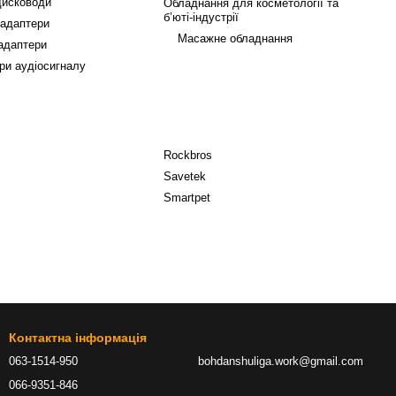
дисководи
Обладнання для косметології та
б’юті-індустрії
 адаптери
Масажне обладнання
 адаптери
ри аудіосигналу
Rockbros
Savetek
Smartpet
Контактна інформація
063-1514-950
bohdanshuliga.work@gmail.com
066-9351-846