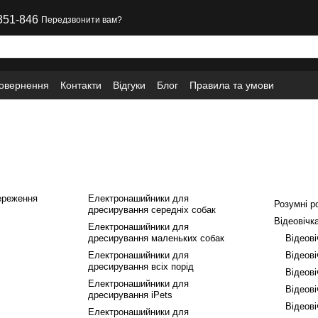
351-846
Передзвонити вам?
повернення
Контакти
Відгуки
Блог
Правила та умови
ереження
Електронашийники для
Розумні р
дресирування середніх собак
Відеовічк
Електронашийники для
дресирування маленьких собак
Відеов
Електронашийники для
Відеові
дресирування всіх порід
Відеові
Електронашийники для
Відеові
дресирування iPets
Відеові
Електронашийники для