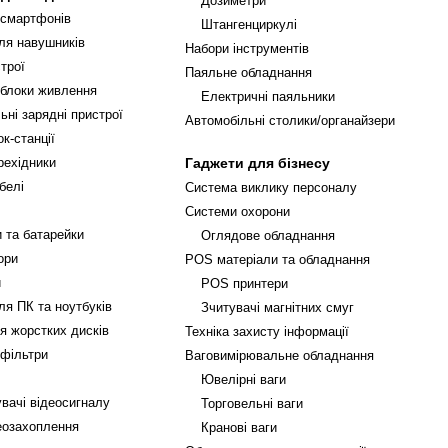
Дозиметри
 смартфонів
Штангенциркулі
ля навушників
Набори інструментів
трої
Паяльне обладнання
 блоки живлення
Електричні паяльники
ьні зарядні пристрої
Автомобільні столики/органайзери
к-станції
рехідники
Гаджети для бізнесу
белі
Система виклику персоналу
Системи охорони
 та батарейки
Оглядове обладнання
ори
POS матеріали та обладнання
и
POS принтери
ля ПК та ноутбуків
Зчитувачі магнітних смуг
я жорстких дисків
Техніка захисту інформації
 фільтри
Ваговимірювальне обладнання
Ювелірні ваги
вачі відеосигналу
Торговельні ваги
еозахоплення
Кранові ваги