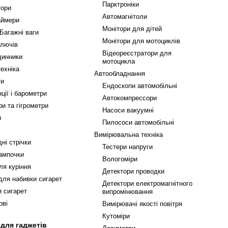
Парктроніки
тори
Автомагнітоли
аймери
Монітори для дітей
 Багажні ваги
Монітори для мотоциклів
ключів
Відеореєстратори для
динники
мотоцикла
ехніка
Автообладнання
ти
Ендоскопи автомобільні
ції і барометри
Автокомпрессори
и та гігрометри
Насоси вакуумні
и
Пилососи автомобільні
Вимірювальна техніка
ні стрічки
Тестери напруги
ампочки
Вологоміри
ля куріння
Детектори проводки
ля набивки сигарет
Детектори електромагнітного
я сигарет
випромінювання
ові
Вимірювачі якості повітря
Кутоміри
для гаджетів