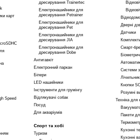
дресирування Trainertec
Відеов
ek
Електронашийники для
Відеові
дресирування Petrainer
ки карт
Відеодом
Електронашийники для
Дверні дз
дресирування Pet
Датчики
Електронашийники для
дресирування JIA
Комплекти
icroSDHC
Електронашийники для
Смарт-бр
ля
дресирування Dobe
Біометрич
Антигавкіт
Автоматик
на
Електронний паркан
Системи з
Біпери
Лічильник
LED нашийники
Кнопки S
Інструменти для грумінгу
Розумні в
Відлякувачі собак
gh Speed
Техніка для 
Посуд
Вакуумат
Для акваріумів
Пакети дл
Термомет
Спорт та хобі
Кухонні т
нням
Туризм
Кухонні в