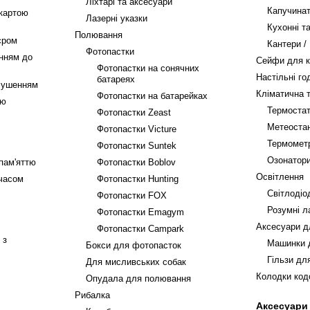
Ліхтарі та аксесуари
Капучина
 картою
Лазерні указки
Кухонні т
Полювання
єром
Кантери /
Фотопастки
нням до
Сейфи для 
Фотопастки на сонячних
Настільні го
батареях
лушенням
Кліматична т
Фотопастки на батарейках
єю
Термоста
Фотопастки Zeast
Метеостан
Фотопастки Victure
Термометр
Фотопастки Suntek
Озонатор
пам'яттю
Фотопастки Boblov
Освітлення
часом
Фотопастки Hunting
Світлодіод
Фотопастки FOX
Розумні л
Фотопастки Emagym
Аксесуари д
Фотопастки Campark
 з
Машинки д
Бокси для фотопасток
Гільзи дл
Для мисливських собак
Колодки код
Опудала для полювання
Рибалка
Аксесуари 