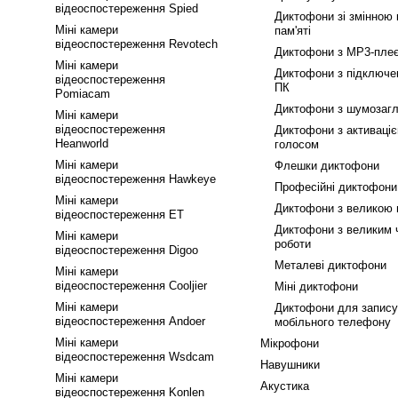
відеоспостереження Spied
Диктофони зі змінною
Міні камери
пам'яті
відеоспостереження Revotech
Диктофони з MP3-пле
Міні камери
Диктофони з підключе
відеоспостереження
ПК
Pomiacam
Диктофони з шумозаг
Міні камери
відеоспостереження
Диктофони з активаці
Heanworld
голосом
Міні камери
Флешки диктофони
відеоспостереження Hawkeye
Професійні диктофони
Міні камери
Диктофони з великою 
відеоспостереження ET
Диктофони з великим 
Міні камери
роботи
відеоспостереження Digoo
Металеві диктофони
Міні камери
відеоспостереження Cooljier
Міні диктофони
Міні камери
Диктофони для запису
відеоспостереження Andoer
мобільного телефону
Міні камери
Мікрофони
відеоспостереження Wsdcam
Навушники
Міні камери
Акустика
відеоспостереження Konlen