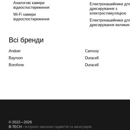
Аналогові камери
Електронашийники дл
відеоспостереження
дресирування з
електростимуляцією
Wi-Fi камери
відеоспостереження
Електронашийники дл
дресирування великих
Всі бренди
Andoer
Camsoy
Bayroon
Duracell
Borofone
Duracell
© 2022—2026
B-TECH -
Інтернет-магазин гаджетів та аксесуарів