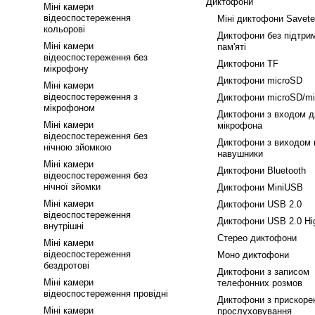
Диктофони
Міні камери
відеоспостереження
Міні диктофони Savet
кольорові
Диктофони без підтрим
Міні камери
пам'яті
відеоспостереження без
Диктофони TF
мікрофону
Диктофони microSD
Міні камери
відеоспостереження з
Диктофони microSD/m
мікрофоном
Диктофони з входом д
Міні камери
мікрофона
відеоспостереження без
Диктофони з виходом 
нічною зйомкою
навушники
Міні камери
Диктофони Bluetooth
відеоспостереження без
нічної зйомки
Диктофони MiniUSB
Міні камери
Диктофони USB 2.0
відеоспостереження
Диктофони USB 2.0 Hi
внутрішні
Стерео диктофони
Міні камери
відеоспостереження
Моно диктофони
бездротові
Диктофони з записом
Міні камери
телефонних розмов
відеоспостереження провідні
Диктофони з прискоре
Міні камери
прослуховування