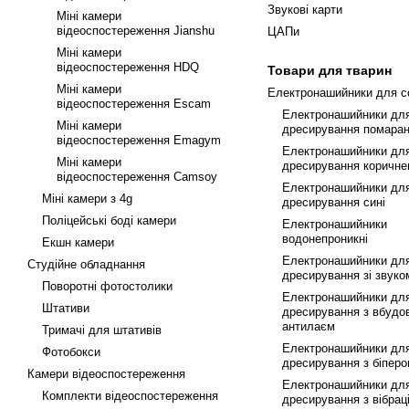
Звукові карти
Міні камери
відеоспостереження Jianshu
ЦАПи
Міні камери
відеоспостереження HDQ
Товари для тварин
Міні камери
Електронашийники для с
відеоспостереження Escam
Електронашийники дл
Міні камери
дресирування помаран
відеоспостереження Emagym
Електронашийники дл
Міні камери
дресирування коричне
відеоспостереження Camsoy
Електронашийники дл
Міні камери з 4g
дресирування сині
Поліцейські боді камери
Електронашийники
водонепроникні
Екшн камери
Електронашийники дл
Студійне обладнання
дресирування зі звуко
Поворотні фотостолики
Електронашийники дл
Штативи
дресирування з вбудо
антилаєм
Тримачі для штативів
Електронашийники дл
Фотобокси
дресирування з біпер
Камери відеоспостереження
Електронашийники дл
Комплекти відеоспостереження
дресирування з вібрац