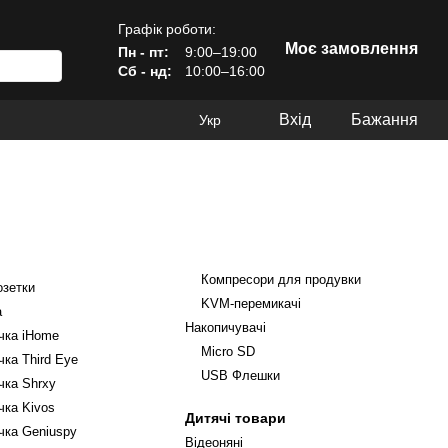
Графік роботи:
Моє замовлення
Пн - пт:
9:00–19:00
Сб - нд:
10:00–16:00
Вхід
Бажання
Укр
Компресори для продувки
озетки
KVM-перемикачі
а
Накопичувачі
ічка iHome
Micro SD
чка Third Eye
USB Флешки
чка Shrxy
чка Kivos
Дитячі товари
чка Geniuspy
Відеоняні