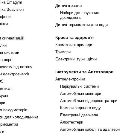
ічка Emagym
Дитячі іграшки
чка Boavision
Набори для наукових
офони
досліджень
вінки
Дитячі термометри для води
Краса та здоров'я
 сигналізацій
Косметичні прилади
елки
Тримери
ні системи
Електричні зубні щітки
а воріт
ахисту від потопу
Інструменти та Автотовари
и електроенергії
Автоелектроніка
OS
Паркувальні системи
имикачі
Автомобільні монітори
кухні
Автомобільні відеореєстратори
ори
Камери заднього виду
я вакууматорів
Електронні дзеркала
ри для холодильника
Алкотестери
ермометри
Автомобільні кабелі та адаптери
аги