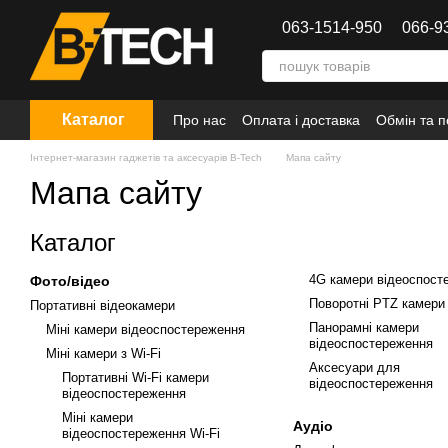
Перейти до основного контенту
063-1514-950
066-9
Каталог
Про нас
Оплата і доставка
Обмін та 
Інтернет-магазин гаджетів та аксесуарів B-Tech
Мапа сайту
Мапа сайту
Каталог
4G камери відеоспост
Фото/відео
Поворотні PTZ камери
Портативні відеокамери
Панорамні камери
Міні камери відеоспостереження
відеоспостереження
Міні камери з Wi-Fi
Аксесуари для
Портативні Wi-Fi камери
відеоспостереження
відеоспостереження
Міні камери
Аудіо
відеоспостереження Wi-Fi