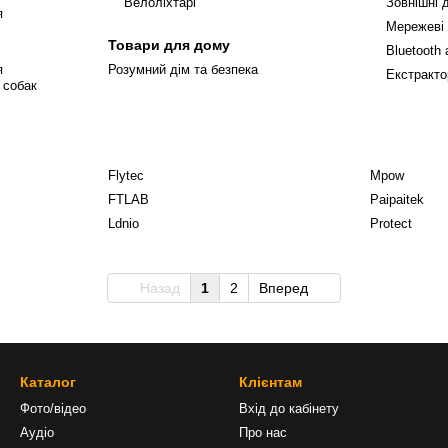
Велоліхтарі
Зовнішні 
я
Мережеві
Товари для дому
Bluetooth
я
Розумний дім та безпека
Екстракто
 собак
Flytec
Mpow
FTLAB
Paipaitek
Ldnio
Protect
Назад
1
2
Вперед
Каталог
Клієнтам
Фото/відео
Вхід до кабінету
Аудіо
Про нас