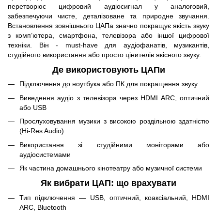
перетворює цифровий аудіосигнал у аналоговий,
забезпечуючи чисте, деталізоване та природне звучання.
Встановлення зовнішнього ЦАПа значно покращує якість звуку
з комп’ютера, смартфона, телевізора або іншої цифрової
техніки. Він - must-have для аудіофанатів, музикантів,
студійного використання або просто цінителів якісного звуку.
Де використовують ЦАПи
Підключення до ноутбука або ПК для покращення звуку
Виведення аудіо з телевізора через HDMI ARC, оптичний
або USB
Прослуховування музики з високою роздільною здатністю
(Hi-Res Audio)
Використання зі студійними моніторами або
аудіосистемами
Як частина домашнього кінотеатру або музичної системи
Як вибрати ЦАП: що врахувати
Тип підключення — USB, оптичний, коаксіальний, HDMI
ARC, Bluetooth