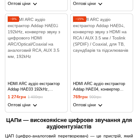
Оптові ціни
Оптові ціни
3.5 мм
−9%
−15%
HDMI ARC аудіо екстрактор
HDMI ARC аудіо екстрактор
Addap HAE03 192kHz,
Addap HAE04, конвертер
конвертер звуку з цифрового
звуку з HDMI на RCA / AUX
1 274грн
769грн
1 400грн
900грн
HDMI ARC/Optical/Coaxial на
3.5 мм / Toslink (SPDIF) /
Оптові ціни
Оптові ціни
аналоговий RCA, AUX 3.5 мм,
Coaxial, для ТВ, саундбарів
192kHz
та підсилювачів
ЦАПи — високоякісне цифрове звучання для
аудіоентузіастів
ЦАП (цифро-аналоговий перетворювач) — це пристрій, який