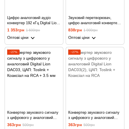
Цифро аналоговий аудіо
Звуковий перетворювач,
конвертер 192 кГц Digital Lion
цифро аналоговий конвертер
DAC01, перетворювач з
Digital Lion DAC02, ЦАП 4в1:
1 353грн
838грн
1 600грн
1 000грн
оптичного Toslink та
Toslink + Коаксіал на RCA +
Оптові ціни
Оптові ціни
коаксіального сигналу на 2-
3.5 мм + Toslink + Коаксіал
канальний RCA та 3.5 мм
−27%
−27%
Конвертер звукового сигналу
Конвертер звукового сигналу
з цифрового у аналоговий
з цифрового у аналоговий
Digital Lion​​​​ DAC03, ЦАП:
Digital Lion​​​​ DAC03(2), ЦАП:
363грн
363грн
500грн
500грн
Toslink + Коаксіал на RCA +
Toslink + Коаксіал на RCA