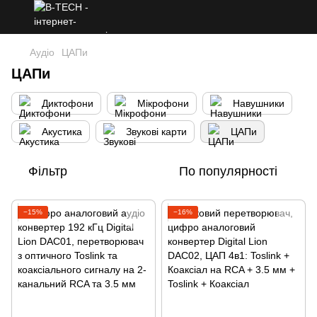
Аудіо
ЦАПи
ЦАПи
Диктофони
Мікрофони
Навушники
Акустика
Звукові карти
ЦАПи
Фільтр
По популярності
−15%
−16%