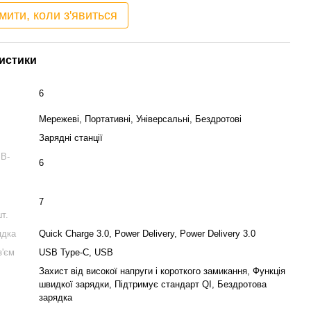
мити, коли з'явиться
истики
6
Мережеві, Портативні, Універсальні, Бездротові
Зарядні станції
SB-
6
7
т.
ядка
Quick Charge 3.0, Power Delivery, Power Delivery 3.0
з'єм
USB Type-C, USB
Захист від високої напруги і короткого замикання, Функція
швидкої зарядки, Підтримує стандарт QI, Бездротова
зарядка