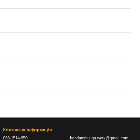
Контактна інформація
063-1514-950
bohdanshuliga.work@gmail.com