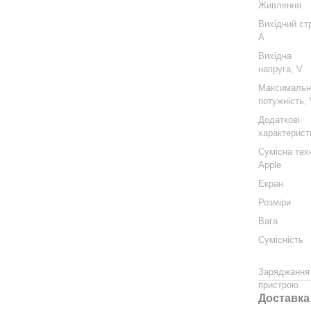
Живлення
Вихідний ст
А
Вихідна
напруга, V
Максимальн
потужність,
Додаткові
характерист
Сумісна тех
Apple
Екран
Розміри
Вага
Сумісність
Заряджання
пристрою
Доставка