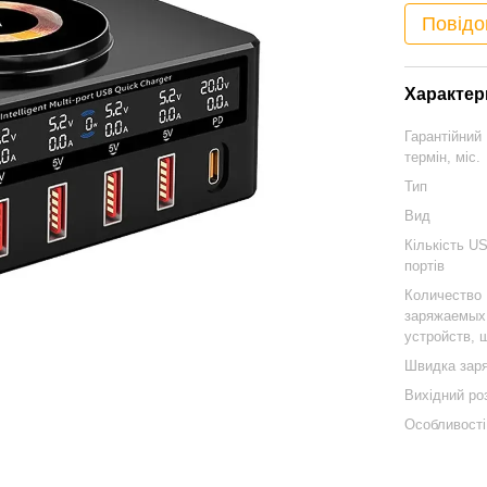
Повідо
Характер
Гарантійний
термін, міс.
Тип
Вид
Кількість U
портів
Количество
заряжаемых
устройств, ш
Швидка зар
Вихідний ро
Особливості