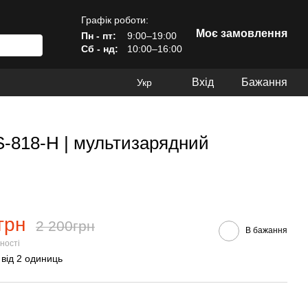
Графік роботи:
Моє замовлення
Пн - пт:
9:00–19:00
Сб - нд:
10:00–16:00
Вхід
Бажання
Укр
S-818-H | мультизарядний
грн
2 200грн
В бажання
ності
 від 2 одиниць