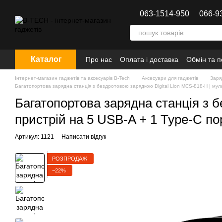
Перейти до основного контенту
063-1514-950
066-9
Каталог
Про нас
Оплата і доставка
Обмін та 
Інтернет-магазин гаджетів та аксесуарів B-Tech
Аксесуари для гаджетів
Заря
Багатопортова зарядна станція з бездротовою зарядкою Digital Lion MCS-818-H | мул
Багатопортова зарядна станція з 
пристрій на 5 USB-A + 1 Type-C по
Артикул: 1121
Написати відгук
РОЗПРОДАЖ
−22%