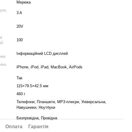
Мережа
рум,
3 A
20V
а
100
 W
Інформаційний LCD дисплей
ики
ніка
iPhone, iPod, iPad, MacBook, AirPods
Так
115×79.5×42.5 мм
460 г
Телефони, Планшети, MP3-плеєри, Універсальна,
Навушники, Ноутбуки
Безпровідна, Провідна
Оплата
Гарантія