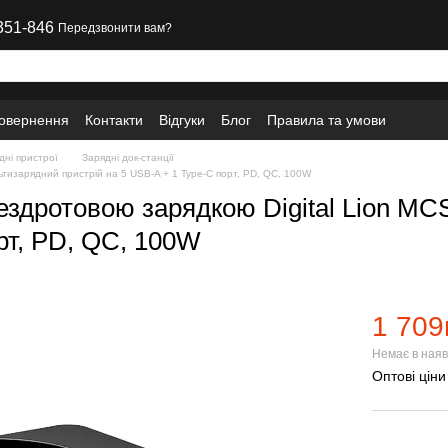
351-846
Передзвонити вам?
повернення
Контакти
Відгуки
Блог
Правила та умови
дні пристрої
Зарядні док-станції
ьтизарядний пристрій на 5 USB-A + 1 Type-C порт, PD, QC, 100W
бездротовою зарядкою Digital Lion MC
рт, PD, QC, 100W
1 709
Немає в наяв
Оптові ціни