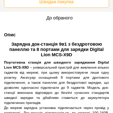
Швидка покупка
До обраного
Опис
Зарядна док-станція 9в1 з бездротовою
панеллю та 8 портами для зарядки Digital
Lion MCS-X9D
Портативна станція для швидкого заряджання Digital
Lion MCS-X9D
– універсальний пристрій для живлення кількох
гаджетів від мережі, при цьому використовуючи лише одну
розетку. Аксесуар оснащений 8 портами для дротового
підключення, а також панеллю для бездротової зарядки, що
дозволяє одночасно підключати до 9 гаджетів. Модель док-
станції виконана відповідно до безлічі сучасних стандартів
швидкої зарядки та дбайливо ставиться до акумулятора
підключених приладів.
До мережі зарядна установка підключається через провід у
комплекті. Док-станція підключається до мережі 100-240В,