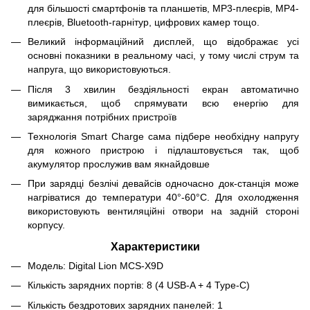
для більшості смартфонів та планшетів, MP3-плеєрів, MP4-
плеєрів, Bluetooth-гарнітур, цифрових камер тощо.
Великий інформаційний дисплей, що відображає усі
основні показники в реальному часі, у тому числі струм та
напруга, що використовуються.
Після 3 хвилин бездіяльності екран автоматично
вимикається, щоб спрямувати всю енергію для
заряджання потрібних пристроїв
Технологія Smart Charge сама підбере необхідну напругу
для кожного пристрою і підлаштовується так, щоб
акумулятор прослужив вам якнайдовше
При зарядці безлічі девайсів одночасно док-станція може
нагріватися до температури 40°-60°C. Для охолодження
використовують вентиляційні отвори на задній стороні
корпусу.
Характеристики
Модель: Digital Lion MCS-X9D
Кількість зарядних портів: 8 (4 USB-A + 4 Type-C)
Кількість бездротових зарядних панелей: 1