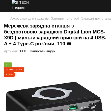
Аксесуари для гаджетів
Зарядні пристрої
Зарядні док-станці
Мережева зарядна станція з
бездротовою зарядкою Digital Lion MCS-
X9D | мультизарядний пристрій на 4 USB-
A + 4 Type-C роз'єми, 110 W
Артикул:
0091
Написати відгук
ХІТ
РОЗПРОДАЖ
−13%