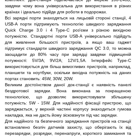
завдяки чому вона універсальна для використання в різних
країнах і ідеально підійде для роботи в подорожах.
Всі зарядні порти знаходяться на лицьовій стороні станції, 4
USB-A порти підтримують технологію швидкого заряджання
Quick Charge 3.0 і 4 Type-C роз'єми з різною вихідною
потужністю. Стандартні порти USB-A універсально підійдуть
для живлення більшості пристроїв, а якщо ваш гаджет
підтримує стандарти швидкого заряджання QC 3.0, то можна
заощадити до 80% часу при зарядці завдяки підвищеній
потужності: 5V/3A; 9V/2A; 12V/1,5A. Інтерфейс Type-C
використовується для більш вимогливих пристроїв, наприклад,
планшети та ноутбуки, оскільки вихідна потужність на даних
портах становить: 45W, 30W, 20W.
Великим достоїнством даної док-станції є наявність панелі
бездротової зарядки. Вона виконана за покращеною
технологією, що дозволяє використовувати збільшену
потужність: 5W - 15W. Для надійності фіксації пристрою, що
заряджається, у верхній частині корпусу знаходиться гумова
накладка, яка не дасть йому зісковзнути під час зарядки.
Для надійного та безпечного заряджання пристроїв на станції
встановлено безліч датчиків захисту, що оберігають їх від
перезарядки, розрядки, перенапруги, короткого замикання та