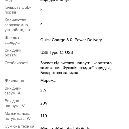
Кількість USB-
8
портів
Количество
заряжаемых
9
устройств, шт.
Швидка
Quick Charge 3.0, Power Delivery
зарядка
Вихідний
USB Type-C, USB
роз'єм
Особливості
Захист від високої напруги і короткого
замикання, Функція швидкої зарядки,
Бездротова зарядка
Живлення
Мережа
Вихідний
3 A
струм, А
Вихідна
20V
напруга, V
Максимальна
110
потужність, W
Сумісна техніка
iPhone, iPod, iPad, AirPods