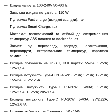
Вхідна напруга: 100-240V 50~60Hz
Загальна вихідна потужність: 110 W
Підтримка Fast charge (швидкої зарядки): так
Підтримка Smart Charge: так
Матеріал: вогнезахисний та стійкий до екстремальних
температур ABS пластик та полікарбонат
Захист: від перезаряду, розряду, навантаження,
перенапруги, екстремальних температур, короткого
замикання.
Вихідна потужність на USB QC3.0 портах: 5V/3A; 9V/2A;
12V/1,5A.
Вихідна потужність Type-C PD-45W: 5V/3A; 9V/3A; 12V/3A;
15V/3A; 20V/2.25A
Вихідна потужність Type-C PD-30W: 5V/3A; 9V/3A;
12V/2.5A; 15V/2A; 20V/1.5A
Вихідна потужність Type-C PD-20W: 5V/3A; 9V/2.22A;
12V/1.67A;
Потужність бездротової зарядки: 5W - 15W