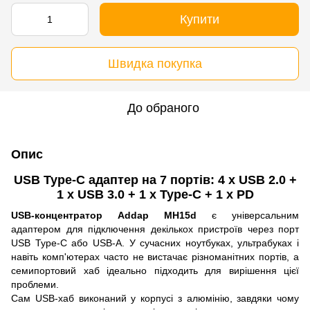
Купити
Швидка покупка
До обраного
Опис
USB Type-C адаптер на 7 портів: 4 х USB 2.0 +
1 x USB 3.0 + 1 x Type-C + 1 x PD
USB-концентратор Addap MH15d
є універсальним
адаптером для підключення декількох пристроїв через порт
USB Type-C або USB-A. У сучасних ноутбуках, ультрабуках і
навіть комп'ютерах часто не вистачає різноманітних портів, а
семипортовий хаб ідеально підходить для вирішення цієї
проблеми.
Сам USB-хаб виконаний у корпусі з алюмінію, завдяки чому