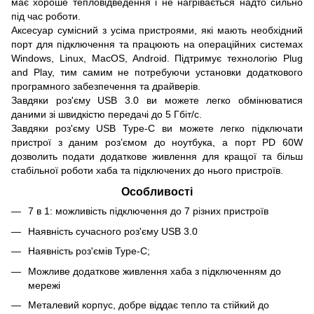
має хороше тепловідведення і не нагрівається надто сильно
під час роботи.
Аксесуар сумісний з усіма пристроями, які мають необхідний
порт для підключення та працюють на операційних системах
Windows, Linux, MacOS, Android. Підтримує технологію Plug
and Play, тим самим не потребуючи установки додаткового
програмного забезпечення та драйверів.
Завдяки роз'єму USB 3.0 ви можете легко обмінюватися
даними зі швидкістю передачі до 5 Гбіт/с.
Завдяки роз'єму USB Type-C ви можете легко підключати
пристрої з даним розʼємом до ноутбука, а порт PD 60W
дозволить подати додаткове живлення для кращої та більш
стабільної роботи хаба та підключених до нього пристроїв.
Особливості
7 в 1: можливість підключення до 7 різних пристроїв
Наявність сучасного роз'єму USB 3.0
Наявність роз'ємів Type-C;
Можливе додаткове живлення хаба з підключенням до
мережі
Металевий корпус, добре віддає тепло та стійкий до