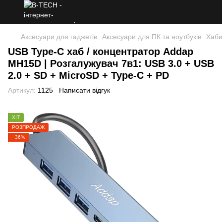
Аксесуари для гаджетів
Аксесуари для ПК та ноутбуків
Хаб
USB Type-C хаб / концентратор Addap
MH15D | Розгалужувач 7в1: USB 3.0 + USB
2.0 + SD + MicroSD + Type-C + PD
Артикул:
1125
Написати відгук
ХІТ
РОЗПРОДАЖ
−36%