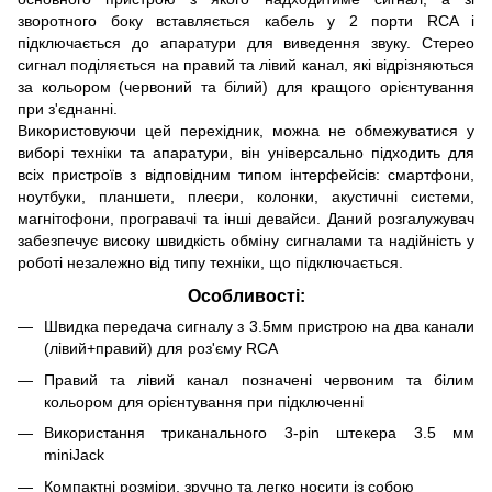
зворотного боку вставляється кабель у 2 порти RCA і
підключається до апаратури для виведення звуку. Стерео
сигнал поділяється на правий та лівий канал, які відрізняються
за кольором (червоний та білий) для кращого орієнтування
при з'єднанні.
Використовуючи цей перехідник, можна не обмежуватися у
виборі техніки та апаратури, він універсально підходить для
всіх пристроїв з відповідним типом інтерфейсів: смартфони,
ноутбуки, планшети, плеєри, колонки, акустичні системи,
магнітофони, програвачі та інші девайси. Даний розгалужувач
забезпечує високу швидкість обміну сигналами та надійність у
роботі незалежно від типу техніки, що підключається.
Особливості:
Швидка передача сигналу з 3.5мм пристрою на два канали
(лівий+правий) для роз'єму RCA
Правий та лівий канал позначені червоним та білим
кольором для орієнтування при підключенні
Використання триканального 3-pin штекера 3.5 мм
miniJack
Компактні розміри, зручно та легко носити із собою