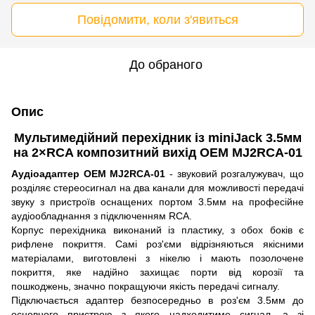
Повідомити, коли з'явиться
До обраного
Опис
Мультимедійний перехідник із miniJack 3.5мм
на 2×RCA композитний вихід OEM MJ2RCA-01
Аудіоадаптер OEM MJ2RCA-01
- звуковий розгалужувач, що
розділяє стереосигнал на два канали для можливості передачі
звуку з пристроїв оснащених портом 3.5мм на професійне
аудіообладнання з підключенням RCA.
Корпус перехідника виконаний із пластику, з обох боків є
рифлене покриття. Самі роз'єми відрізняються якісними
матеріалами, виготовлені з нікелю і мають позолочене
покриття, яке надійно захищає порти від корозії та
пошкоджень, значно покращуючи якість передачі сигналу.
Підключається адаптер безпосередньо в роз'єм 3.5мм до
основного пристрою з якого надходитиме сигнал, а зі