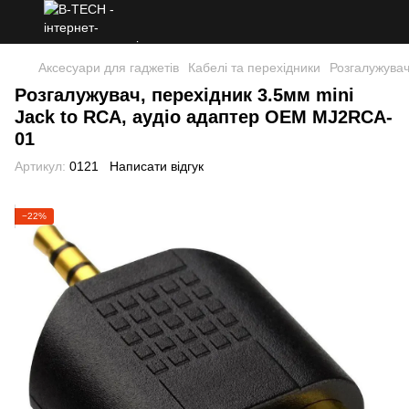
Аксесуари для гаджетів
Кабелі та перехідники
Розгалужувач
Розгалужувач, перехідник 3.5мм mini
Jack to RCA, аудіо адаптер OEM MJ2RCA-
01
Артикул:
0121
Написати відгук
−22%