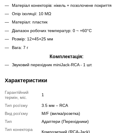
Матеріал конекторів: нікель + позолочене покриття
Опір ізоляції: 10 MΩ
Матеріал: пластик
Діапазон робочих температур: 0 ~ +60°C
Розмір: 12×45×25 мм
Вага: 7 г
Комплектація:
Звуковий перехідник miniJack-RCA - 1 шт.
Характеристики
Гарантійний
1
термін, міс.
Тип роз'єму
3.5 мм – RCA
Вид роз'єму
M/F (вилка/розетка)
Тип
Адаптери (Перехідники)
Тип конектора
Композитний (RCA-Jack)