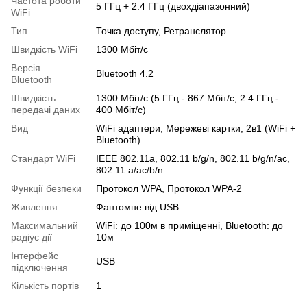
Частота роботи
5 ГГц + 2.4 ГГц (двохдіапазонний)
WiFi
Тип
Точка доступу, Ретранслятор
Швидкість WiFi
1300 Мбіт/с
Версія
Bluetooth 4.2
Bluetooth
Швидкість
1300 Мбіт/с (5 ГГц - 867 Мбіт/с; 2.4 ГГц -
передачі даних
400 Мбіт/с)
Вид
WiFi адаптери, Мережеві картки, 2в1 (WiFi +
Bluetooth)
Стандарт WiFi
IEEE 802.11a, 802.11 b/g/n, 802.11 b/g/n/ac,
802.11 a/ac/b/n
Функції безпеки
Протокол WPA, Протокол WPA-2
Живлення
Фантомне від USB
Максимальний
WiFi: до 100м в приміщенні, Bluetooth: до
радіус дії
10м
Інтерфейс
USB
підключення
Кількість портів
1