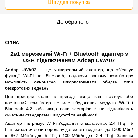
Швидка покупка
До обраного
Опис
2в1 мережевий Wi-Fi + Bluetooth адаптер з
USB підключенням Addap UWA07
Addap UWA07
— це універсальний адаптер, що об’єднує
функції Wi-Fi та Bluetooth, надаючи вашому комп’ютеру
можливість одночасно використовувати обидва типи
бездротових з’єднань.
Цей пристрій стане в пригоді, якщо ваш ноутбук або
настільний комп’ютер не має вбудованих модулів Wi-Fi і
Bluetooth 4.2, або якщо вони застаріли й не відповідають
сучасним стандартам швидкості та надійності.
Адаптер підтримує Wi-Fi-з’єднання в діапазонах 2.4 ГГц і 5
ГГц, забезпечуючи передачу даних зі швидкістю до 1300 Мбіт/
с (867 Мбіт/с для 5 ГГц і 400 Мбіт/с для 2.4 ГГц). Завдяки