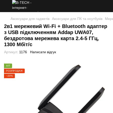
Аксесуари для гаджетів
Аксесуари для ПК та ноутбуків
Мере
2в1 мережевий Wi-Fi + Bluetooth адаптер
з USB підключенням Addap UWA07,
бездротова мережева карта 2.4-5 ГГц,
1300 Мбіт/с
Артикул:
1176
Написати відгук
ХІТ
РОЗПРОДАЖ
−20%