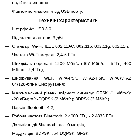
надійне з'єднання;
Фантомне живлення від USB порту;
Технічні характеристики
Інтерфейс: USB 3.0;
Підсилення антени: 3 дБі;
Стандарт Wi-Fi: IEEE 802.11AC, 802.11b, 802.11g, 802.11n;
Частота Wi-Fi мережі: 2,4-5 ГГц;
Швидкість передачі: 1300 Мбіт/с (867 Мбіт/с – 5ГГц, 400
Мбіт/с - 2,4ГГц);
Шифрування: WEP, WPA-PSK, WPA2-PSK, WPA/WPA2
64/128-бітне шифрування;
Максимальний рівень вхідного сигналу: GFSK (1 Мбіт/с):
-20 дБм; π/4-DQPSK (2 Мбіт/с); 8DPSK (3 Мбіт/с);
Версія Bluetooth: 4.2;
Робоча частота Bluetooth: 2.4000 ГГц ~ 2.4835 ГГц;
Дальність дії Bluetooth: до 10 метрів;
Модуляція: 8DPSK, π/4 DQPSK, GFSK;