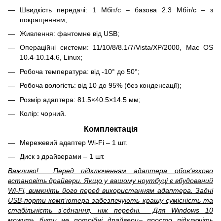
Швидкість передачі: 1 Мбіт/с – базова 2.3 Мбіт/с – з
покращенням;
Живлення: фантомне від USB;
Операційні системи: 11/10/8/8.1/7/Vista/XP/2000, Mac OS
10.4-10.14.6, Linux;
Робоча температура: від -10° до 50°;
Робоча вологість: від 10 до 95% (без конденсації);
Розмір адаптера: 81.5×40.5×14.5 мм;
Колір: чорний.
Комплектація
Мережевий адаптер Wi-Fi – 1 шт.
Диск з драйверами – 1 шт.
Важливо! Перед підключенням адаптера обов’язково
встановіть драйвери. Якщо у вашому ноутбуці є вбудований
Wi-Fi, вимкніть його перед використанням адаптера. Задні
USB-порти комп’ютера забезпечують кращу сумісність та
стабільність з’єднання, ніж передні. Для Windows 10
можуть бути не потрібні драйвери– просто підключіть