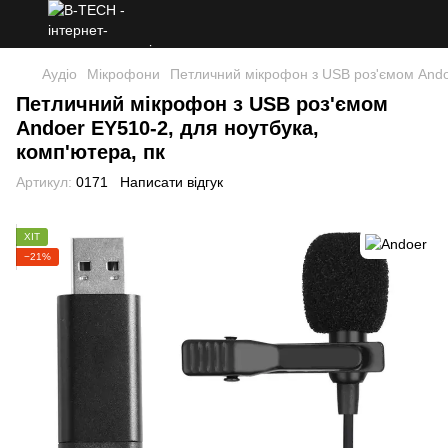
Аудіо
Мікрофони
Петличний мікрофон з USB роз'ємом Andoe
Петличний мікрофон з USB роз'ємом
Andoer EY510-2, для ноутбука,
комп'ютера, пк
Артикул:
0171
Написати відгук
ХІТ
−21%