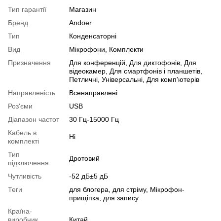
Тип гарантії
Магазин
Бренд
Andoer
Тип
Конденсаторні
Вид
Мікрофони, Комплекти
Призначення
Для конференцій, Для диктофонів, Для
відеокамер, Для смартфонів і планшетів,
Петличні, Універсальні, Для комп'ютерів
Направленість
Всенаправлені
Роз'єми
USB
Діапазон частот
30 Гц-15000 Гц
Кабель в
Ні
комплекті
Тип
Дротовий
підключення
Чутливість
-52 дБ±5 дБ
Теги
для блогера, для стріму, Мікрофон-
прищіпка, для запису
Країна-
виробник
Китай