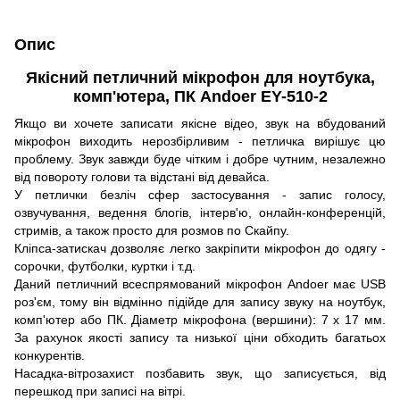
Опис
Якісний петличний мікрофон для ноутбука,
комп'ютера, ПК Andoer EY-510-2
Якщо ви хочете записати якісне відео, звук на вбудований
мікрофон виходить нерозбірливим - петличка вирішує цю
проблему. Звук завжди буде чітким і добре чутним, незалежно
від повороту голови та відстані від девайса.
У петлички безліч сфер застосування - запис голосу,
озвучування, ведення блогів, інтерв'ю, онлайн-конференцій,
стримів, а також просто для розмов по Скайпу.
Кліпса-затискач дозволяє легко закріпити мікрофон до одягу -
сорочки, футболки, куртки і т.д.
Даний петличний всеспрямований мікрофон Andoer має USB
роз'єм, тому він відмінно підійде для запису звуку на ноутбук,
комп'ютер або ПК. Діаметр мікрофона (вершини): 7 х 17 мм.
За рахунок якості запису та низької ціни обходить багатьох
конкурентів.
Насадка-вітрозахист позбавить звук, що записується, від
перешкод при записі на вітрі.