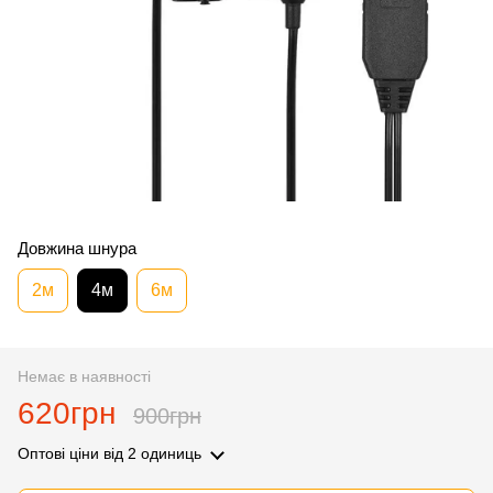
Довжина шнура
2м
4м
6м
Немає в наявності
620грн
900грн
Оптові ціни
від 2 одиниць