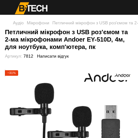
Аудіо
Мікрофони
Петличний мікрофон з USB роз'ємом та 2-
Петличний мікрофон з USB роз'ємом та
2-ма мікрофонами Andoer EY-510D, 4м,
для ноутбука, комп'ютера, пк
Артикул:
7812
Написати відгук
−31%