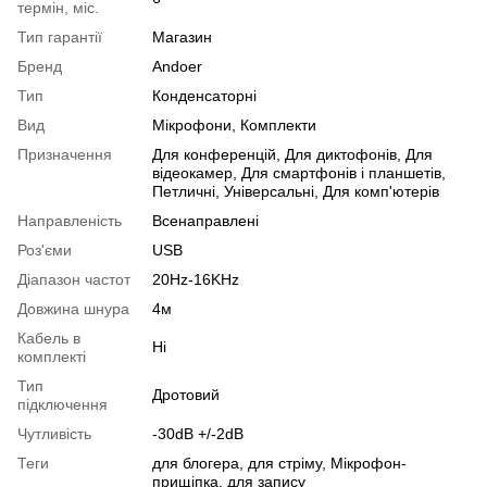
термін, міс.
Тип гарантії
Магазин
Бренд
Andoer
Тип
Конденсаторні
Вид
Мікрофони, Комплекти
Призначення
Для конференцій, Для диктофонів, Для
відеокамер, Для смартфонів і планшетів,
Петличні, Універсальні, Для комп'ютерів
Направленість
Всенаправлені
Роз'єми
USB
Діапазон частот
20Hz-16KHz
Довжина шнура
4м
Кабель в
Ні
комплекті
Тип
Дротовий
підключення
Чутливість
-30dB +/-2dB
Теги
для блогера, для стріму, Мікрофон-
прищіпка, для запису