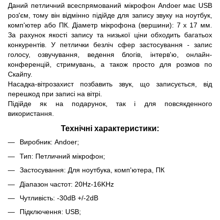
Даний петличний всеспрямований мікрофон Andoer має USB
роз'єм, тому він відмінно підійде для запису звуку на ноутбук,
комп'ютер або ПК. Діаметр мікрофона (вершини): 7 х 17 мм.
За рахунок якості запису та низької ціни обходить багатьох
конкурентів. У петлички безліч сфер застосування - запис
голосу, озвучування, ведення блогів, інтерв'ю, онлайн-
конференцій, стримувань, а також просто для розмов по
Скайпу.
Насадка-вітрозахист позбавить звук, що записується, від
перешкод при записі на вітрі.
Підійде як на подарунок, так і для повсякденного
використання.
Технічні характеристики:
Виробник: Andoer;
Тип: Петличний мікрофон;
Застосування: Для ноутбука, комп'ютера, ПК
Діапазон частот: 20Hz-16KHz
Чутливість: -30dB +/-2dB
Підключення: USB;