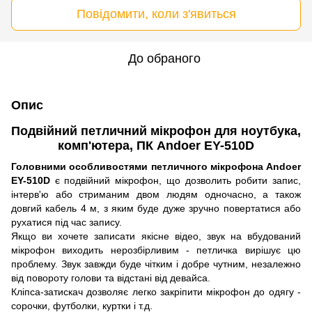
Повідомити, коли з'явиться
До обраного
Опис
Подвійний петличний мікрофон для ноутбука,
комп'ютера, ПК Andoer EY-510D
Головними особливостями петличного мікрофона Andoer
EY-510D
є подвійний мікрофон, що дозволить робити запис,
інтерв'ю або стриманим двом людям одночасно, а також
довгий кабель 4 м, з яким буде дуже зручно повертатися або
рухатися під час запису.
Якщо ви хочете записати якісне відео, звук на вбудований
мікрофон виходить нерозбірливим - петличка вирішує цю
проблему. Звук завжди буде чітким і добре чутним, незалежно
від повороту голови та відстані від девайса.
Кліпса-затискач дозволяє легко закріпити мікрофон до одягу -
сорочки, футболки, куртки і т.д.