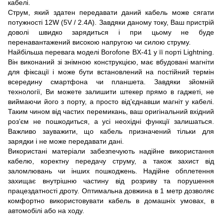
кабелі.
Струм, який здатен передавати даний кабель може сягати
потужності 12W (5V / 2.4A). Завдяки даному току, Ваш пристрій
доволі швидко зарядиться і при цьому не буде
перенавантажений високою напругою чи силою струму.
Найбільша перевага моделі Borofone BX-41 у її порті Lightning.
Він виконаний зі знімною конструкцією, має вбудовані магніти
для фіксації і може бути встановлений на постійний термін
всередину смартфона чи планшета. Завдяки зйомній
технології, Ви можете залишити штекер прямо в гаджеті, не
виймаючи його з порту, а просто від’єднавши магніт у кабелі.
Таким чином від частих перемикань, ваш оригінальний вхідний
роз’єм не пошкодиться, а усі неохідні функції залишаться.
Важливо зауважити, що кабель призначений тільки для
зарядки і не може передавати дані.
Використані матеріали забезпечують надійне використання
кабелю, коректну передачу струму, а також захист від
заломлювань чи інших пошкоджень. Надійне обплетення
захищає внутрішню частину від розриву та порушення
працездатності дроту. Оптимальна довжина в 1 метр дозволяє
комфортно використовувати кабель в домашніх умовах, в
автомобілі або на ходу.