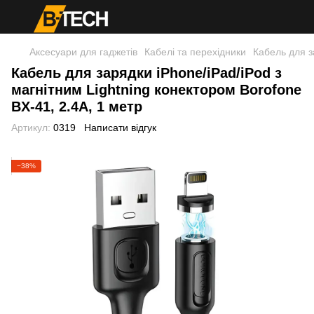
Аксесуари для гаджетів
Кабелі та перехідники
Кабель для з
Кабель для зарядки iPhone/iPad/iPod з
магнітним Lightning конектором Borofone
BX-41, 2.4A, 1 метр
Артикул:
0319
Написати відгук
−38%