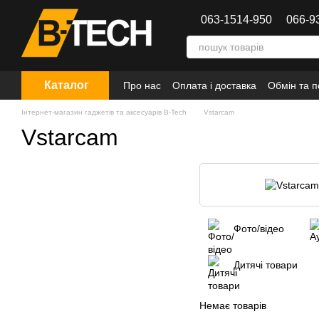
Перейти до основного контенту
063-1514-950
066-9
Каталог
Про нас
Оплата і доставка
Обмін та 
Інтернет-магазин гаджетів та аксесуарів B-Tech
Vstarcam
Vstarcam
Фото/відео
Дитячі товари
Немає товарів