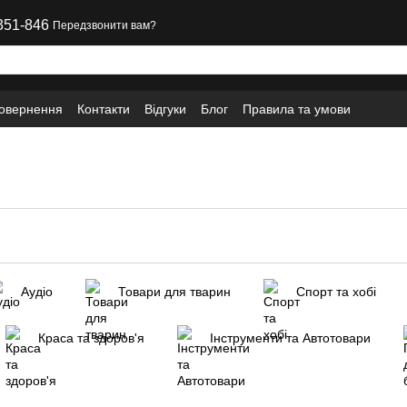
351-846
Передзвонити вам?
повернення
Контакти
Відгуки
Блог
Правила та умови
Аудіо
Товари для тварин
Спорт та хобі
Краса та здоров'я
Інструменти та Автотовари