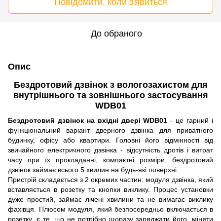
Повідомити, коли з'явиться
До обраного
Опис
Бездротовий дзвінок з вологозахистом для
внутрішнього та зовнішнього застосування
WDB01
Бездротовий дзвінок на вхідні двері WDB01
- це гарний і
функціональний варіант дверного дзвінка для приватного
будинку, офісу або квартири. Головні його відмінності від
звичайного електричного дзвінка - відсутність дротів і витрат
часу при їх прокладанні, компактні розміри, бездротовий
дзвінок займає всього 5 хвилин на будь-які поверхні.
Пристрій складається з 2 окремих частин: модуля дзвінка, який
вставляється в розетку та кнопки виклику. Процес установки
дуже простий, займає лічені хвилини та не вимагає виклику
фахівця. Плюсом модуля, який безпосередньо включається в
розетку, є те, що не потрібно щоразу заряджати його, міняти