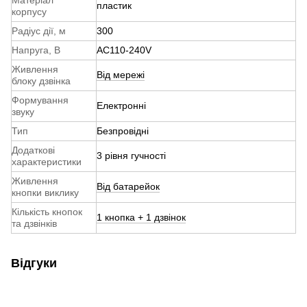
Матеріал
пластик
корпусу
Радіус дії, м
300
Напруга, В
AC110-240V
Живлення
Від мережі
блоку дзвінка
Формування
Електронні
звуку
Тип
Безпровідні
Додаткові
3 рівня гучності
характеристики
Живлення
Від батарейок
кнопки виклику
Кількість кнопок
1 кнопка + 1 дзвінок
та дзвінків
Відгуки