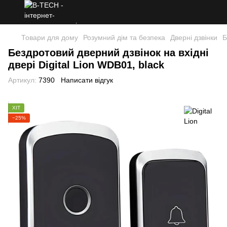
Товари для дому
Розумний дім та безпека
Дверні дзвінки
Б
Бездротовий дверний дзвінок на вхідні
двері Digital Lion WDB01, black
Артикул:
7390
Написати відгук
ХІТ
−25%