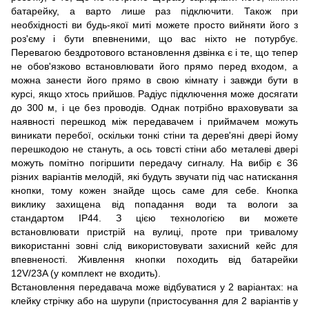
батарейку, а варто лише раз підключити. Також при
необхідності ви будь-якої миті можете просто вийняти його з
роз'єму і бути впевненими, що вас ніхто не потурбує.
Перевагою бездротового встановлення дзвінка є і те, що тепер
не обов'язково встановлювати його прямо перед входом, а
можна занести його прямо в свою кімнату і завжди бути в
курсі, якщо хтось прийшов. Радіус підключення може досягати
до 300 м, і це без проводів. Однак потрібно враховувати за
наявності перешкод між передавачем і приймачем можуть
виникати перебої, оскільки тонкі стіни та дерев'яні двері йому
перешкодою не стануть, а ось товсті стіни або металеві двері
можуть помітно погіршити передачу сигналу. На вибір є 36
різних варіантів мелодій, які будуть звучати під час натискання
кнопки, тому кожен знайде щось саме для себе. Кнопка
виклику захищена від попадання води та вологи за
стандартом IP44. З цією технологією ви можете
встановлювати пристрій на вулиці, проте при тривалому
використанні зовні слід використовувати захисний кейс для
впевненості. Живлення кнопки походить від батарейки
12V/23A (у комплект не входить).
Встановлення передавача може відбуватися у 2 варіантах: на
клейку стрічку або на шурупи (пристосування для 2 варіантів у