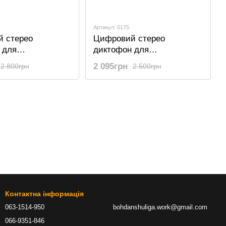
Артикул: 0175
 стерео
Цифровий стерео
 для
диктофон для
ого запису звуку
професійного запису звуку
2 095грн
2 800грн
2 500грн
S-R69, з
Savetek GS-R69, з
 активацією, 16
голосовою активацією, 8
 годин
Гб, до 54 годин
Контактна інформація
063-1514-950
bohdanshuliga.work@gmail.com
066-9351-846