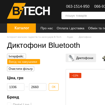
Перейти до основного контенту
063-1514-950
066-9
Каталог
Про нас
Оплата і доставка
Обмін та 
Інтернет-магазин гаджетів та аксесуарів B-Tech
Аудіо
Диктофони
Диктофони Bluetooth
Інтерфейс:
Диктофони
Вихід на навушники
Очистити фільтр
−11%
Ціна, грн
Від Ціна, грн
До Ціна, грн
ОК
Бренд
0
Digital Lion