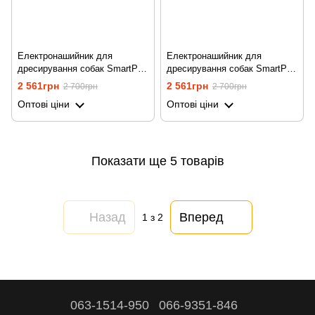
Електронашийник для
Електронашийник для
дресирування собак SmartPet
дресирування собак SmartPet
DTC-500, з 2-ма нашийниками,
DTC-500, з двома
2 561грн
2 561грн
2 700грн
2 700грн
водостійкий, до 500 метрів,
нашийниками, водостійкий, до
Оптові ціни
Оптові ціни
чорний
500 метрів, помаранчевий
Показати ще 5 товарів
Назад
Вперед
1
з 2
063-1514-950
066-9351-846