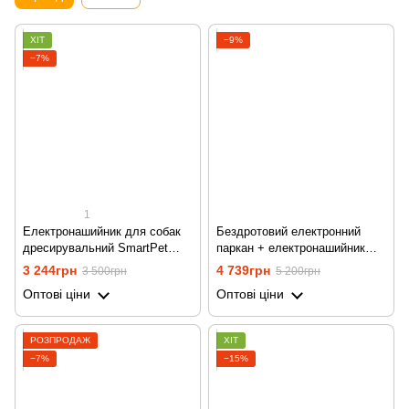
ХІТ
−9%
−7%
1
Електронашийник для собак
Бездротовий електронний
дресирувальний SmartPet
паркан + електронашийник
DTC-800-3, водостійкий, з 3
для дресирування 2в1
3 244грн
4 739грн
3 500грн
5 200грн
нашийниками
Petguider 883-1 для собак
Оптові ціни
Оптові ціни
РОЗПРОДАЖ
ХІТ
−7%
−15%