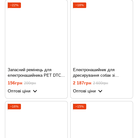
−22%
−16%
Запасний ремінець для
Електронашийник для
електронашийника PET DTC-
дресирування собак зі
800, Жовтий
струмом, вібрацією та звуком
156грн
2 187грн
200грн
2 600грн
iPets PET619-1,
Оптові ціни
Оптові ціни
Помаранчевий
−16%
−15%