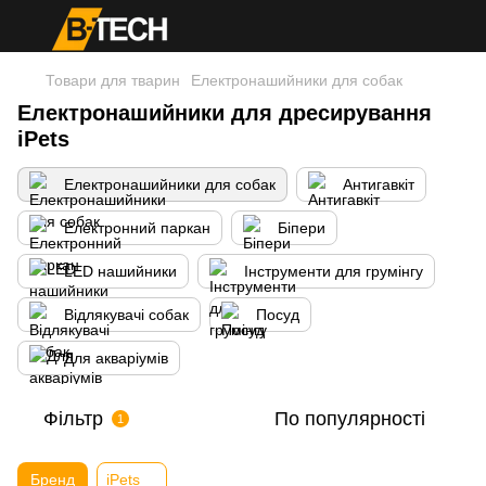
Товари для тварин
Електронашийники для собак
Електронашийники для дресирування
iPets
Електронашийники для собак
Антигавкіт
Електронний паркан
Біпери
LED нашийники
Інструменти для грумінгу
Відлякувачі собак
Посуд
Для акваріумів
Фільтр
По популярності
1
Бренд
iPets