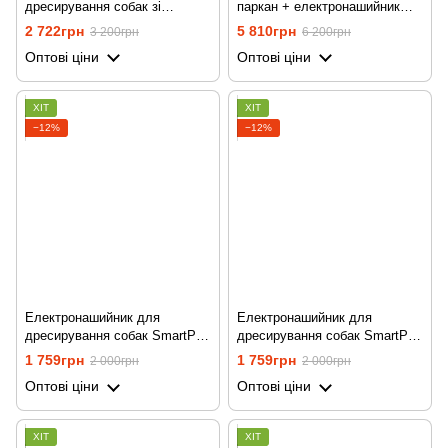
дресирування собак зі
паркан + електронашийник
струмом, вібрацією та звуком
для дресирування 2в1
2 722грн
5 810грн
3 200грн
6 200грн
iPets PET619-1, на 2
Petguider 883-2 для собак, з
Оптові ціни
Оптові ціни
нашийника, синій
двома нашийниками
ХІТ
ХІТ
−12%
−12%
Електронашийник для
Електронашийник для
дресирування собак SmartPet
дресирування собак SmartPet
DTC-500 водостійкий, до 500
DTC-500 водостійкий, до 500
1 759грн
1 759грн
2 000грн
2 000грн
метрів, червоний
метрів, Чорний
Оптові ціни
Оптові ціни
ХІТ
ХІТ