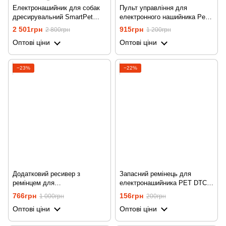
Електронашийник для собак
Пульт управління для
дресирувальний SmartPet
електронного нашийника Pet
DTC-800-2, водостійкий, з 2
DTC-800, на 433 мГц
2 501грн
915грн
2 800грн
1 200грн
нашийниками
Оптові ціни
Оптові ціни
−23%
−22%
Додатковий ресивер з
Запасний ремінець для
ремінцем для
електронашийника PET DTC-
електронашийника Pet DTC-
800, Чорний
766грн
156грн
1 000грн
200грн
800 на 433 мГц,
Оптові ціни
Оптові ціни