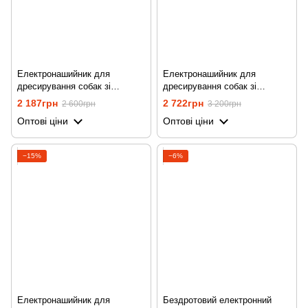
Електронашийник для
Електронашийник для
дресирування собак зі
дресирування собак зі
струмом, вібрацією та звуком
струмом, вібрацією та звуком
2 187грн
2 722грн
2 600грн
3 200грн
iPets PET619-1, синій
iPets PET619-1, на 2
Оптові ціни
Оптові ціни
нашийника, помаранчевий
−15%
−6%
Електронашийник для
Бездротовий електронний