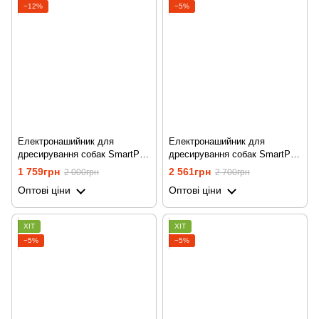
−12%
−5%
Електронашийник для
Електронашийник для
дресирування собак SmartPet
дресирування собак SmartPet
DTC-500, водостійкий, до 500
DTC-500, з 2-ма нашийниками,
1 759грн
2 561грн
2 000грн
2 700грн
метрів, Помаранчевий
водостійкий, до 500 метрів,
Оптові ціни
Оптові ціни
червоний
ХІТ
ХІТ
−5%
−5%