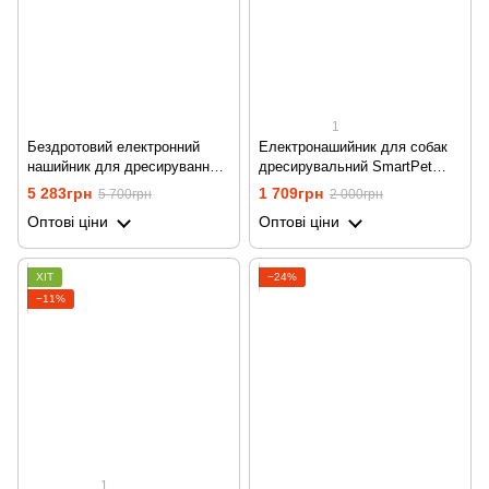
1
Бездротовий електронний
Електронашийник для собак
нашийник для дресирування
дресирувальний SmartPet
собак з електронним
DTC-800, водостійкий, з 1
5 283грн
1 709грн
5 700грн
2 000грн
парканом Petainer WDF-886
нашийником
Оптові ціни
Оптові ціни
ХІТ
−24%
−11%
1