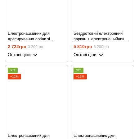
Електронашийник для
Бездротовий електронний
дресирування собак зі
паркан + електронашийник
струмом, вібрацією та звуком
для дресирування 2в1
2 722грн
5 810грн
3 200грн
6 200грн
iPets PET619-1, на 2
Petguider 883-2 для собак, з
Оптові ціни
Оптові ціни
нашийника, синій
двома нашийниками
ХІТ
ХІТ
−12%
−12%
Електронашийник для
Електронашийник для