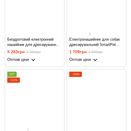
1
Бездротовий електронний
Електронашийник для собак
нашийник для дресирування
дресирувальний SmartPet
собак з електронним
DTC-800, водостійкий, з 1
5 283грн
1 709грн
5 700грн
2 000грн
парканом Petainer WDF-886
нашийником
Оптові ціни
Оптові ціни
ХІТ
−24%
−11%
1