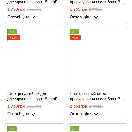
дресирування собак SmartPet
дресирування собак SmartPet
DTC-500 водостійкий, до 500
DTC-500 водостійкий, до 500
1 759грн
1 759грн
2 000грн
2 000грн
метрів, червоний
метрів, Чорний
Оптові ціни
Оптові ціни
ХІТ
ХІТ
−12%
−5%
Електронашийник для
Електронашийник для
дресирування собак SmartPet
дресирування собак SmartPet
DTC-500, водостійкий, до 500
DTC-500, з 2-ма нашийниками,
1 759грн
2 561грн
2 000грн
2 700грн
метрів, Помаранчевий
водостійкий, до 500 метрів,
Оптові ціни
Оптові ціни
червоний
ХІТ
ХІТ