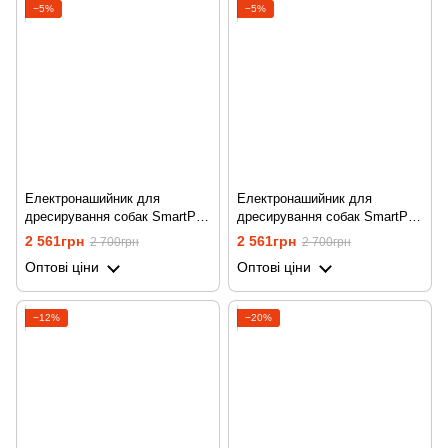
−5%
−5%
Електронашийник для
Електронашийник для
дресирування собак SmartPet
дресирування собак SmartPet
DTC-500, з 2-ма нашийниками,
DTC-500, з двома
2 561грн
2 561грн
2 700грн
2 700грн
водостійкий, до 500 метрів,
нашийниками, водостійкий, до
Оптові ціни
Оптові ціни
чорний
500 метрів, помаранчевий
−12%
−20%