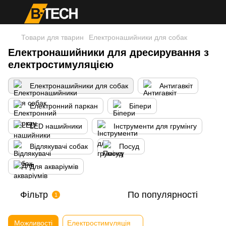
Товари для тварин
Електронашийники для собак
Електронашийники для дресирування з
електростимуляцією
Електронашийники для собак
Антигавкіт
Електронний паркан
Біпери
LED нашийники
Інструменти для грумінгу
Відлякувачі собак
Посуд
Для акваріумів
Фільтр
По популярності
1
Можливості
Електростимуляція