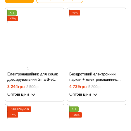
ХІТ
−9%
−7%
1
Електронашийник для собак
Бездротовий електронний
дресирувальний SmartPet
паркан + електронашийник
DTC-800-3, водостійкий, з 3
для дресирування 2в1
3 244грн
4 739грн
3 500грн
5 200грн
нашийниками
Petguider 883-1 для собак
Оптові ціни
Оптові ціни
РОЗПРОДАЖ
ХІТ
−7%
−15%