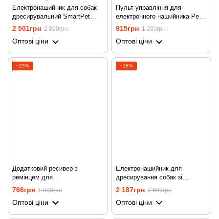
Електронашийник для собак
Пульт управління для
дресирувальний SmartPet
електронного нашийника Pet
DTC-800-2, водостійкий, з 2
DTC-800, на 433 мГц
2 501грн
915грн
2 800грн
1 200грн
нашийниками
Оптові ціни
Оптові ціни
−23%
−16%
Додатковий ресивер з
Електронашийник для
ремінцем для
дресирування собак зі
електронашийника Pet DTC-
струмом, вібрацією та звуком
766грн
2 187грн
1 000грн
2 600грн
800 на 433 мГц,
iPets PET619-1,
Оптові ціни
Оптові ціни
Помаранчевий