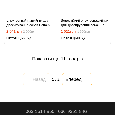
Електронний нашийник для
Водостійкий електронашийник
дресирування собак Petrainer
для дресирування собак Pet
998DB, з двома
998DR, з 1-ма нашийником
2 541грн
1 511грн
2 900грн
1 900грн
електронашийниками
Оптові ціни
Оптові ціни
Показати ще 11 товарів
Назад
Вперед
1
з 2
063-1514-950
066-9351-846