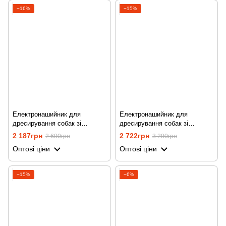
−16%
−15%
Електронашийник для
Електронашийник для
дресирування собак зі
дресирування собак зі
струмом, вібрацією та звуком
струмом, вібрацією та звуком
2 187грн
2 722грн
2 600грн
3 200грн
iPets PET619-1, синій
iPets PET619-1, на 2
Оптові ціни
Оптові ціни
нашийника, помаранчевий
−15%
−6%