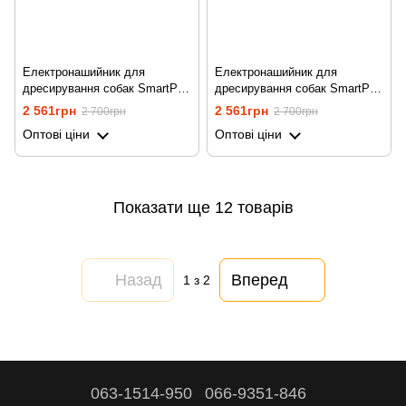
Електронашийник для
Електронашийник для
дресирування собак SmartPet
дресирування собак SmartPet
DTC-500, з 2-ма нашийниками,
DTC-500, з двома
2 561грн
2 561грн
2 700грн
2 700грн
водостійкий, до 500 метрів,
нашийниками, водостійкий, до
Оптові ціни
Оптові ціни
чорний
500 метрів, помаранчевий
Показати ще 12 товарів
Назад
Вперед
1
з 2
063-1514-950
066-9351-846