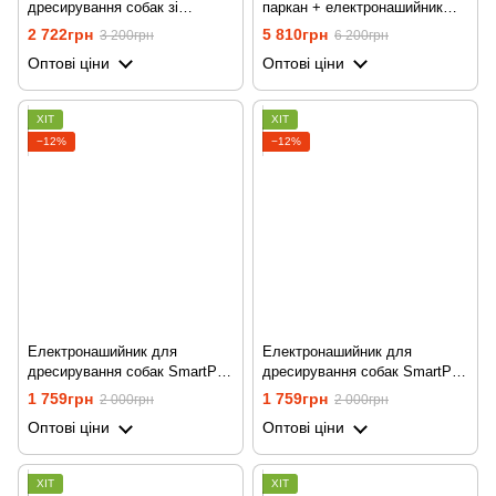
дресирування собак зі
паркан + електронашийник
струмом, вібрацією та звуком
для дресирування 2в1
2 722грн
5 810грн
3 200грн
6 200грн
iPets PET619-1, на 2
Petguider 883-2 для собак, з
Оптові ціни
Оптові ціни
нашийника, синій
двома нашийниками
ХІТ
ХІТ
−12%
−12%
Електронашийник для
Електронашийник для
дресирування собак SmartPet
дресирування собак SmartPet
DTC-500 водостійкий, до 500
DTC-500 водостійкий, до 500
1 759грн
1 759грн
2 000грн
2 000грн
метрів, червоний
метрів, Чорний
Оптові ціни
Оптові ціни
ХІТ
ХІТ