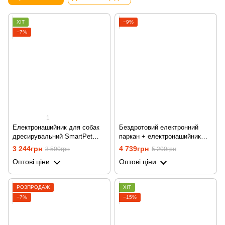
ХІТ
−9%
−7%
1
Електронашийник для собак
Бездротовий електронний
дресирувальний SmartPet
паркан + електронашийник
DTC-800-3, водостійкий, з 3
для дресирування 2в1
3 244грн
4 739грн
3 500грн
5 200грн
нашийниками
Petguider 883-1 для собак
Оптові ціни
Оптові ціни
РОЗПРОДАЖ
ХІТ
−7%
−15%