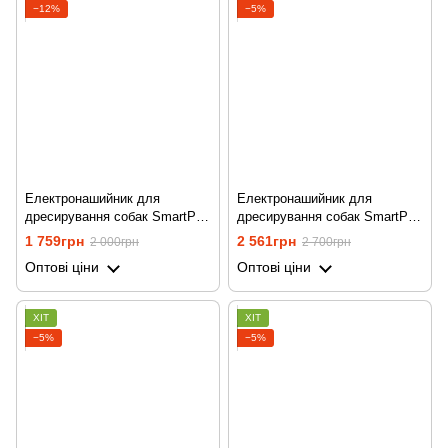
−12%
−5%
Електронашийник для
Електронашийник для
дресирування собак SmartPet
дресирування собак SmartPet
DTC-500, водостійкий, до 500
DTC-500, з 2-ма нашийниками,
1 759грн
2 561грн
2 000грн
2 700грн
метрів, Помаранчевий
водостійкий, до 500 метрів,
Оптові ціни
Оптові ціни
червоний
ХІТ
ХІТ
−5%
−5%