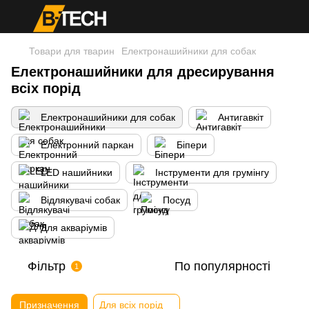
Товари для тварин
Електронашийники для собак
Електронашийники для дресирування
всіх порід
Електронашийники для собак
Антигавкіт
Електронний паркан
Біпери
LED нашийники
Інструменти для грумінгу
Відлякувачі собак
Посуд
Для акваріумів
Фільтр
По популярності
1
Призначення
Для всіх порід