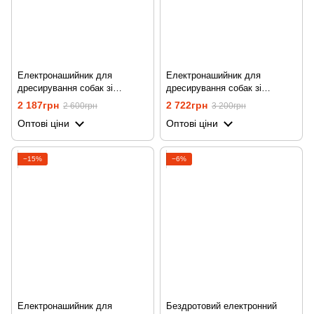
Електронашийник для
Електронашийник для
дресирування собак зі
дресирування собак зі
струмом, вібрацією та звуком
струмом, вібрацією та звуком
2 187грн
2 722грн
2 600грн
3 200грн
iPets PET619-1, синій
iPets PET619-1, на 2
Оптові ціни
Оптові ціни
нашийника, помаранчевий
−15%
−6%
Електронашийник для
Бездротовий електронний