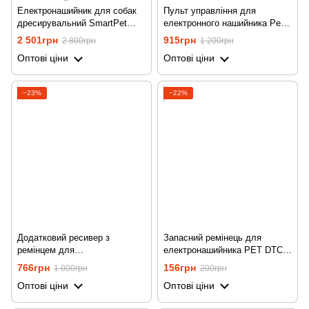
Електронашийник для собак
Пульт управління для
дресирувальний SmartPet
електронного нашийника Pet
DTC-800-2, водостійкий, з 2
DTC-800, на 433 мГц
2 501грн
915грн
2 800грн
1 200грн
нашийниками
Оптові ціни
Оптові ціни
−23%
−22%
Додатковий ресивер з
Запасний ремінець для
ремінцем для
електронашийника PET DTC-
електронашийника Pet DTC-
800, Чорний
766грн
156грн
1 000грн
200грн
800 на 433 мГц,
Оптові ціни
Оптові ціни