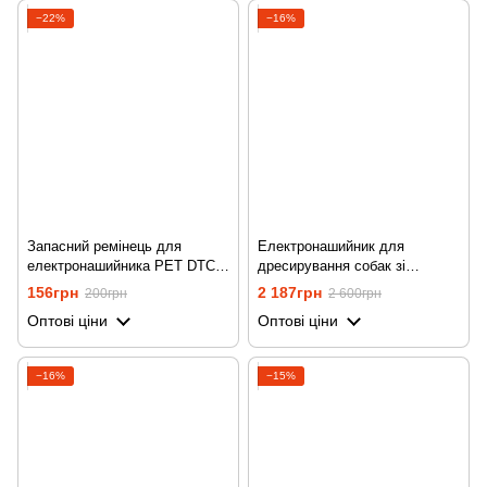
−22%
−16%
Запасний ремінець для
Електронашийник для
електронашийника PET DTC-
дресирування собак зі
800, Жовтий
струмом, вібрацією та звуком
156грн
2 187грн
200грн
2 600грн
iPets PET619-1,
Оптові ціни
Оптові ціни
Помаранчевий
−16%
−15%