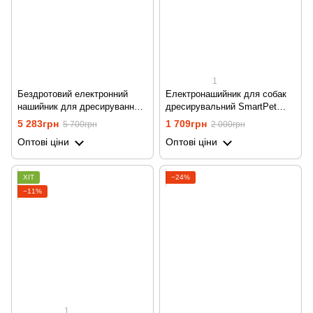
1
Бездротовий електронний
Електронашийник для собак
нашийник для дресирування
дресирувальний SmartPet
собак з електронним
DTC-800, водостійкий, з 1
5 283грн
1 709грн
5 700грн
2 000грн
парканом Petainer WDF-886
нашийником
Оптові ціни
Оптові ціни
ХІТ
−24%
−11%
1