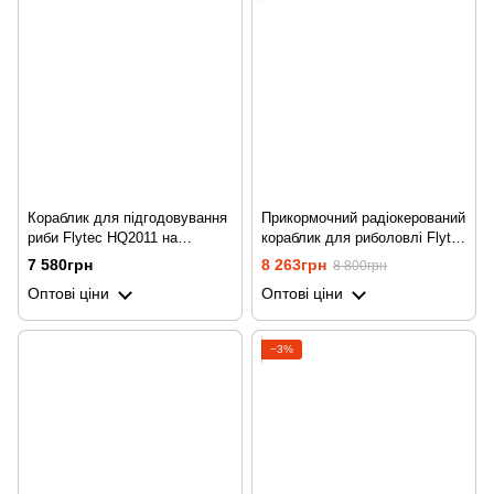
Кораблик для підгодовування
Прикормочний радіокерований
риби Flytec HQ2011 на
кораблик для риболовлі Flytec
радіокеруванні, чорна
V500, до 500 м, black
7 580грн
8 263грн
8 800грн
годівниця
Оптові ціни
Оптові ціни
−3%