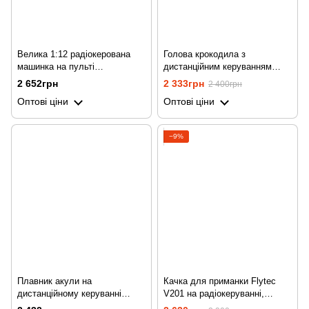
Велика 1:12 радіокерована
Голова крокодила з
машинка на пульті
дистанційним керуванням
радіокерування Flytec 8860,
Flytec V005, радіокерована
2 652грн
2 333грн
2 400грн
до 100 м, всюдихід 4х4
іграшка
Оптові ціни
Оптові ціни
−9%
Плавник акули на
Качка для приманки Flytec
дистанційному керуванні
V201 на радіокеруванні,
Flytec V302 | акула з
радіокерована качка, до 50 м