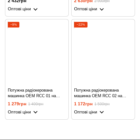
2 432грн
2 630грн
2 900грн
радіокеруванням до 50 м
Оптові ціни
Оптові ціни
−9%
−22%
Потужна радіокерована
Потужна радіокерована
машинка OEM RCС 01 на
машинка OEM RCС 02 на
пульті дистанційного
пульті дистанційного
1 279грн
1 172грн
1 400грн
1 500грн
керування, до 50 м, всюдихід
керування, до 50 м, всюдихід
Оптові ціни
Оптові ціни
4х4
4х4