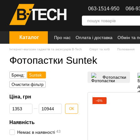
Перейти до основного контенту
063-1514-950
066-9
Каталог
Про нас
Оплата і доставка
Обмін та 
Інтернет-магазин гаджетів та аксесуарів B-Tech
Спорт та хобі
Полювання
Фотопастки Suntek
Бренд:
Suntek
Фотопастки
Очистити фільтр
Ціна, грн
−6%
Від Ціна, грн
До Ціна, грн
ОК
Наявність
43
Немає в наявності