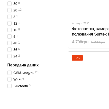
8
30
12
20
1
8
1
12
Артикул: 7190
Фотопастка, камер
8
16
полювання Suntek
1
5
900M, 2G, SMS, M
4 798грн
5 200грн
1
40
6
36
2
24
−2%
Передача даних
20
GSM-модуль
6
Wi-Fi
5
Bluetooth