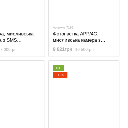
Артикул: 7196
ка, мисливська
Фотопастка APP/4G,
а з SMS
мисливська камера з
ям Suntek HC
додатком Suntek HC 900LA,
9 821грн
7 000грн
10 500грн
20 Мп, Cloud
ХІТ
−11%