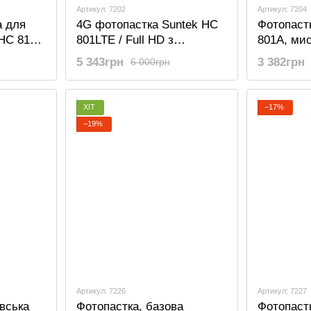
Артикул: 7202
Артикул: 7204
а для
4G фотопастка Suntek HC
Фотопаст
HC 810
801LTE / Full HD з
801A, ми
датчиком руху
базова, 
5 343грн
3 382грн
6 000грн
oid
ХІТ
−17%
−19%
Артикул: 7226
Артикул: 7227
вська
Фотопастка, базова
Фотопастк