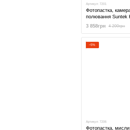
Артикул: 7201
Фотопастка, камер
полювання Suntek 
Wi-Fi, з мобільним
3 858грн
4 200грн
додатком IOS/Andr
−5%
Артикул: 7206
Фотопастка, мисли