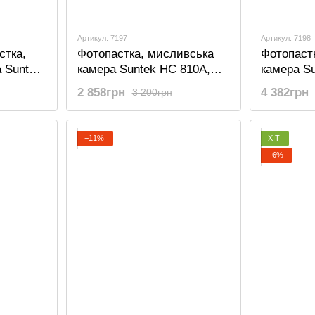
Артикул: 7197
Артикул: 7198
стка,
Фотопастка, мисливська
Фотопаст
 Suntek
камера Suntek HC 810A,
камера S
0P, IP65
базова, без модему
2G, SMS
2 858грн
4 382грн
3 200грн
−11%
ХІТ
−6%