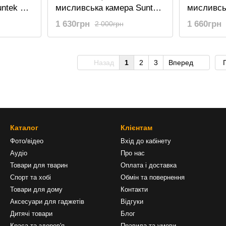
untek HC
мисливська камера Suntek
мисливсь
датком,
HT-001B, 12 Мп / 720p /
PR-200, б
1 630грн
1 660грн
2 000грн
IP54
/ 1080P / 
Назад
1
2
3
Вперед
Каталог
Клієнтам
Фото/відео
Вхід до кабінету
Аудіо
Про нас
Товари для тварин
Оплата і доставка
Спорт та хобі
Обмін та повернення
Товари для дому
Контакти
Аксесуари для гаджетів
Відгуки
Дитячі товари
Блог
Краса та здоров'я
Правила та умови