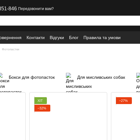
351-846
Передзвонити вам?
повернення
Контакти
Відгуки
Блог
Правила та умови
Фотопастки
Бокси для фотопасток
Для мисливських собак
ХІТ
−27%
−32%