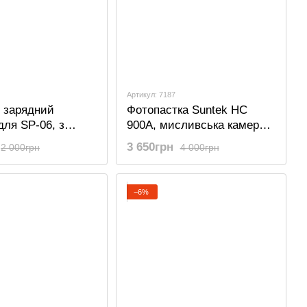
Артикул: 7187
 зарядний
Фотопастка Suntek HC
для SP-06, з
900A, мисливська камера
ром, 9 вольт, для
базова, без модему
3 650грн
2 000грн
4 000грн
ких камер Suntek
C 500 та інших
−6%