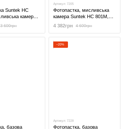
Артикул: 7205
ка Suntek HC
Фотопастка, мисливська
сливська камера
камера Suntek HC 801M,
без модему
2G, SMS, MMS
4 382грн
3 600грн
4 600грн
−20%
Артикул: 7228
а, базова
Фотопастка, базова