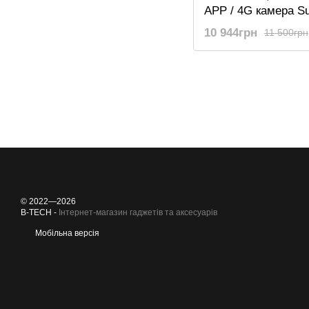
APP / 4G камера S
801LA-LI-APP, з до
10 944грн
11 500грн
20Mp, Cloud
© 2022—2026
B-TECH -
Інтернет-магазин гаджетів та аксесуарів
Мобільна версія