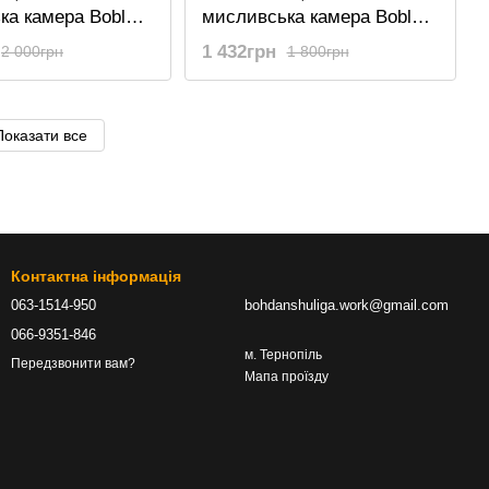
ка камера Boblov
мисливська камера Boblov
ез модему, 16 Мп
PR300, без модему, 720P /
1 432грн
2 000грн
1 800грн
120°
5 Мп / 120 °
Показати все
Контактна інформація
063-1514-950
bohdanshuliga.work@gmail.com
066-9351-846
м. Тернопіль
Передзвонити вам?
Мапа проїзду