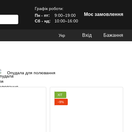
Графік роботи:
Моє замовлення
Пн - пт:
9:00–19:00
Сб - нд:
10:00–16:00
Вхід
Бажання
Укр
Опудала для полювання
ХІТ
−9%