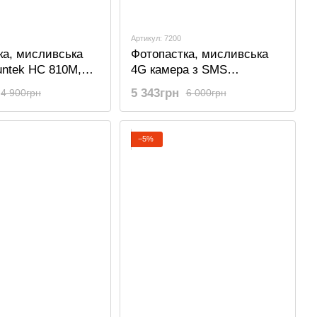
Артикул: 7200
ка, мисливська
Фотопастка, мисливська
untek HC 810M,
4G камера з SMS
, MMS
керуванням Suntek HC
5 343грн
4 900грн
6 000грн
810LTE
−5%