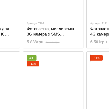
Артикул: 7192
Артикул: 7191
а для
Фотопастка, мисливська
Фотопаст
 HC
3G камера з SMS
4G камер
MS
керуванням Suntek HC
керуванн
5 838грн
6 501грн
6 300грн
900G
900LTE
ХІТ
−11%
−11%