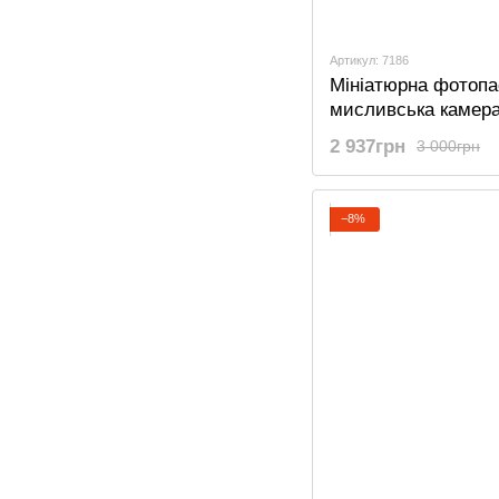
Артикул: 7186
Мініатюрна фотопа
мисливська камера
Mini301, 12 МП, 108
2 937грн
3 000грн
−8%