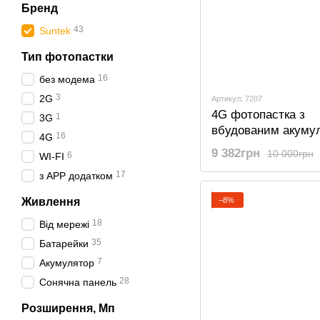
Бренд
43
Suntek
Тип фотопастки
16
без модема
3
2G
Артикул: 7207
4G фотопастка з
1
3G
вбудованим акуму
16
4G
Suntek HC 801LTE-
9 382грн
10 000грн
6
WI-FI
17
з APP додатком
−8%
Живлення
18
Від мережі
35
Батарейки
7
Акумулятор
28
Сонячна панель
Розширення, Мп