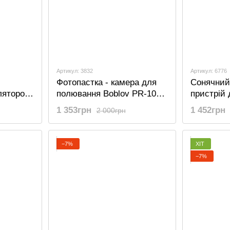
Артикул: 3832
Артикул: 6776
Фотопастка - камера для
Сонячний
лятором
полювання Boblov PR-100,
пристрій 
LI
16 Мп, 1080P, ІЧ 15 метрів,
акумулято
1 353грн
1 452грн
2 000грн
кут 120 градусів
мисливсь
HC 300, H
−7%
ХІТ
−7%