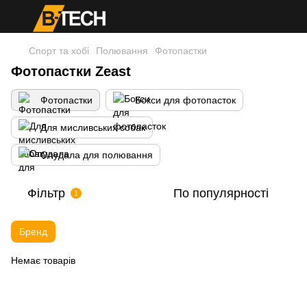
Спорт та хобі
Полювання
Фотопастки
Фотопастки Zeast
Фотопастки
Бокси для фотопасток
Для мисливських собак
Опудала для полювання
Фільтр
По популярності
1
Бренд
Немає товарів