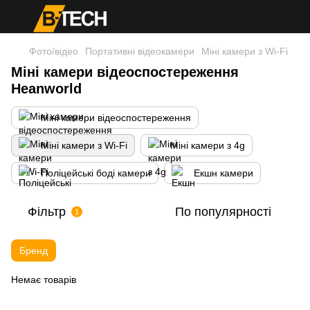
Фото/відео
Портативні відеокамери
Міні камери з Wi-Fi
Міні камери відеоспостереження
Heanworld
Міні камери відеоспостереження
Міні камери з Wi-Fi
Міні камери з 4g
Поліцейські боді камери
Екшн камери
Фільтр
По популярності
1
Бренд
Немає товарів