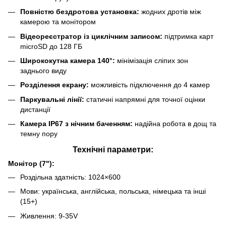
Повністю бездротова установка:
жодних дротів між
камерою та монітором
Відеореєстратор із циклічним записом:
підтримка карт
microSD до 128 ГБ
Ширококутна камера 140°:
мінімізація сліпих зон
заднього виду
Розділення екрану:
можливість підключення до 4 камер
Паркувальні лінії:
статичні напрямні для точної оцінки
дистанції
Камера IP67 з нічним баченням:
надійна робота в дощ та
темну пору
Технічні параметри:
Монітор (7"):
Роздільна здатність: 1024×600
Мови: українська, англійська, польська, німецька та інші
(15+)
Живлення: 9-35V