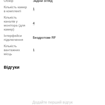
Обзор
Задній огляд
Кількість камер
1
в комплекті
Кількість
каналів у
4
монітора (для
камер)
Інтерфейси
Бездротове RF
підключення
Кількість
вантажних
1
місць
Відгуки
Додайте перший відгук