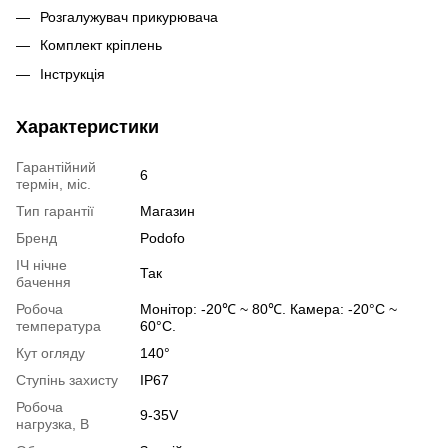
Розгалужувач прикурювача
Комплект кріплень
Інструкція
Характеристики
Гарантійний
6
термін, міс.
Тип гарантії
Магазин
Бренд
Podofo
ІЧ нічне
Так
бачення
Робоча
Монітор: -20℃ ~ 80℃. Камера: -20°C ~
температура
60°C.
Кут огляду
140°
Ступінь захисту
IP67
Робоча
9-35V
нагрузка, В