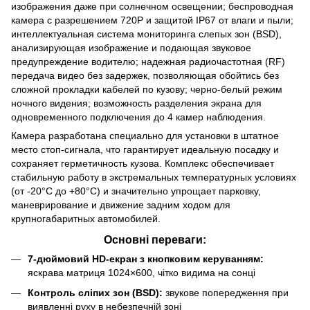
изображения даже при солнечном освещении; беспроводная
камера с разрешением 720P и защитой IP67 от влаги и пыли;
интеллектуальная система мониторинга слепых зон (BSD),
анализирующая изображение и подающая звуковое
предупреждение водителю; надежная радиочастотная (RF)
передача видео без задержек, позволяющая обойтись без
сложной прокладки кабелей по кузову; черно-белый режим
ночного видения; возможность разделения экрана для
одновременного подключения до 4 камер наблюдения.
Камера разработана специально для установки в штатное
место стоп-сигнала, что гарантирует идеальную посадку и
сохраняет герметичность кузова. Комплекс обеспечивает
стабильную работу в экстремальных температурных условиях
(от -20°C до +80°C) и значительно упрощает парковку,
маневрирование и движение задним ходом для
крупногабаритных автомобилей.
Основні переваги:
7-дюймовий HD-екран з кнопковим керуванням:
яскрава матриця 1024×600, чітко видима на сонці
Контроль сліпих зон (BSD):
звукове попередження при
виявленні руху в небезпечній зоні