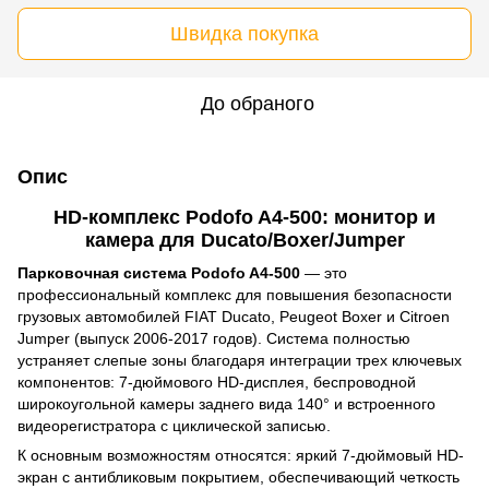
Швидка покупка
До обраного
Опис
HD-комплекс Podofo A4-500: монитор и
камера для Ducato/Boxer/Jumper
Парковочная система Podofo A4-500
— это
профессиональный комплекс для повышения безопасности
грузовых автомобилей FIAT Ducato, Peugeot Boxer и Citroen
Jumper (выпуск 2006-2017 годов). Система полностью
устраняет слепые зоны благодаря интеграции трех ключевых
компонентов: 7-дюймового HD-дисплея, беспроводной
широкоугольной камеры заднего вида 140° и встроенного
видеорегистратора с циклической записью.
К основным возможностям относятся: яркий 7-дюймовый HD-
экран с антибликовым покрытием, обеспечивающий четкость