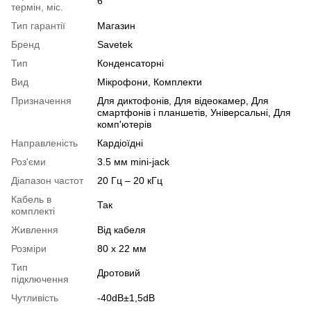
6
термін, міс.
Тип гарантії
Магазин
Бренд
Savetek
Тип
Конденсаторні
Вид
Мікрофони, Комплекти
Призначення
Для диктофонів, Для відеокамер, Для
смартфонів і планшетів, Універсальні, Для
комп'ютерів
Направленість
Кардіоїдні
Роз'єми
3.5 мм mini-jack
Діапазон частот
20 Гц – 20 кГц
Кабель в
Так
комплекті
Живлення
Від кабеля
Розміри
80 х 22 мм
Тип
Дротовий
підключення
Чутливість
-40dB±1,5dB