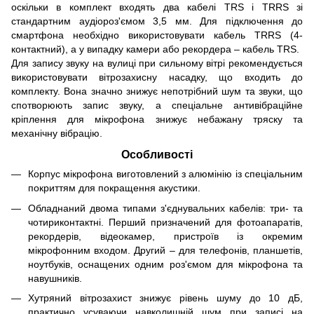
оскільки в комплект входять два кабелі TRS і TRRS зі
стандартним аудіороз'ємом 3,5 мм. Для підключення до
смартфона необхідно використовувати кабель TRRS (4-
контактний), а у випадку камери або рекордера – кабель TRS.
Для запису звуку на вулиці при сильному вітрі рекомендується
використовувати вітрозахисну насадку, що входить до
комплекту. Вона значно знижує непотрібний шум та звуки, що
спотворюють запис звуку, а спеціальне антивібраційне
кріплення для мікрофона знижує небажану тряску та
механічну вібрацію.
Особливості
Корпус мікрофона виготовлений з алюмінію із спеціальним
покриттям для покращення акустики.
Обладнаний двома типами з'єднувальних кабелів: три- та
чотириконтактні. Перший призначений для фотоапаратів,
рекордерів, відеокамер, пристроїв із окремим
мікрофонним входом. Другий – для телефонів, планшетів,
ноутбуків, оснащених одним роз'ємом для мікрофона та
навушників.
Хутряний вітрозахист знижує рівень шуму до 10 дБ,
практично усуваючи навколишній шум при записі на