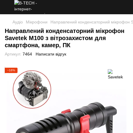
Аудіо
Мікрофони
Направлений конденсаторний мікрофон Sa
Направлений конденсаторний мікрофон
Savetek М100 з вітрозахистом для
смартфона, камер, ПК
Артикул:
7464
Написати відгук
−16%