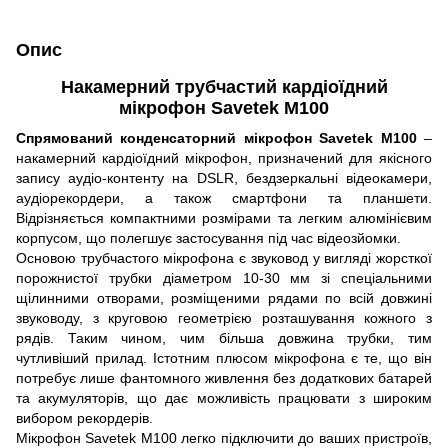
Опис
Накамерний трубчастий кардіоїдний
мікрофон Savetek М100
Спрямований конденсаторний мікрофон Savetek M100
–
накамерний кардіоїдний мікрофон, призначений для якісного
запису аудіо-контенту на DSLR, бездзеркальні відеокамери,
аудіорекордери, а також смартфони та планшети.
Відрізняється компактними розмірами та легким алюмінієвим
корпусом, що полегшує застосування під час відеозйомки.
Основою трубчастого мікрофона є звуковод у вигляді жорсткої
порожнистої трубки діаметром 10-30 мм зі спеціальними
щілинними отворами, розміщеними рядами по всій довжині
звуководу, з круговою геометрією розташування кожного з
рядів. Таким чином, чим більша довжина трубки, тим
чутливіший прилад. Істотним плюсом мікрофона є те, що він
потребує лише фантомного живлення без додаткових батарей
та акумуляторів, що дає можливість працювати з широким
вибором рекордерів.
Мікрофон Savetek M100 легко підключити до ваших пристроїв,