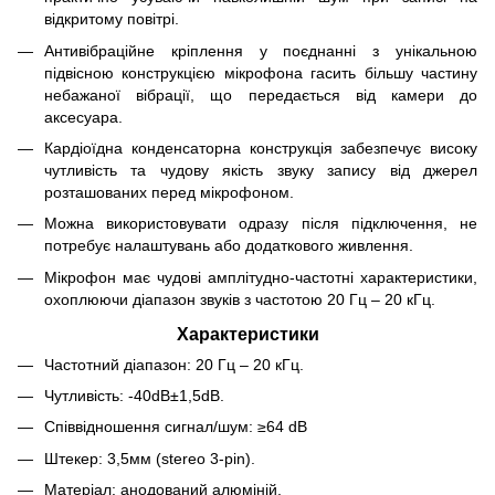
відкритому повітрі.
Антивібраційне кріплення у поєднанні з унікальною
підвісною конструкцією мікрофона гасить більшу частину
небажаної вібрації, що передається від камери до
аксесуара.
Кардіоїдна конденсаторна конструкція забезпечує високу
чутливість та чудову якість звуку запису від джерел
розташованих перед мікрофоном.
Можна використовувати одразу після підключення, не
потребує налаштувань або додаткового живлення.
Мікрофон має чудові амплітудно-частотні характеристики,
охоплюючи діапазон звуків з частотою 20 Гц – 20 кГц.
Характеристики
Частотний діапазон: 20 Гц – 20 кГц.
Чутливість: -40dB±1,5dB.
Співвідношення сигнал/шум: ≥64 dB
Штекер: 3,5мм (stereo 3-pin).
Матеріал: анодований алюміній.