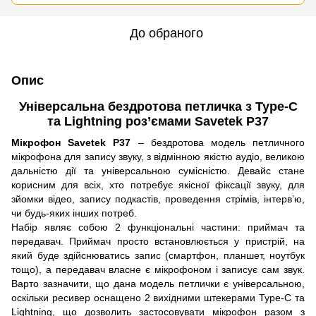
До обраного
Опис
Універсальна бездротова петличка з Type-C
та Lightning роз’ємами Savetek P37
Мікрофон Savetek P37
– бездротова модель петличного
мікрофона для запису звуку, з відмінною якістю аудіо, великою
дальністю дії та універсальною сумісністю. Девайс стане
корисним для всіх, хто потребує якісної фіксації звуку, для
зйомки відео, запису подкастів, проведення стрімів, інтерв’ю,
чи будь-яких інших потреб.
Набір являє собою 2 функціональні частини: приймач та
передавач. Приймач просто встановлюється у пристрій, на
який буде здійснюватись запис (смартфон, планшет, ноутбук
тощо), а передавач власне є мікрофоном і записує сам звук.
Варто зазначити, що дана модель петлички є універсальною,
оскільки ресивер оснащено 2 вихідними штекерами Type-C та
Lightning, що дозволить застосовувати мікрофон разом з