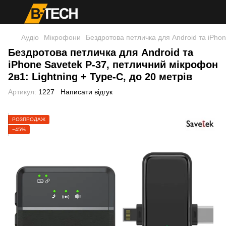
Аудіо
Мікрофони
Бездротова петличка для Android та iPhon
Бездротова петличка для Android та
iPhone Savetek P-37, петличний мікрофон
2в1: Lightning + Type-C, до 20 метрів
Артикул:
1227
Написати відгук
РОЗПРОДАЖ
−45%