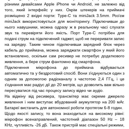
різними девайсами Apple iPhone чи Android, не залежно від
того, який інтерфейс у них. Окрім штекерів на приймачі
розміщено 2 вхідні порти: Type-C та miniJack 3.5mm. Роз’єм
miniJack використовується для моніторингу. Підключивши до
нього навушники, можна одразу ж в реальному часі слухати
звук та перевіряти його якість. Порт Type-C потрібен для
подачі струм на підключений гаджет, щоб не переривати запис
на зарядку. Таким чином підключивши зарядний блок через
кабель до приймача, можна заряджати смартфон у який його
встановлено, оскільки сам ресивер не потребує додаткового
живлення, а бере струм фантомно від смартфона.
Підключення мікрофона до приймача відбувається
автоматично та у бездротовий спосіб. Вони з'єднуються один з
одним за допомогою радіоканалу з частотою 2,4 ГГц, і це
з'єднання має радіус дії до 20 метрів, що дозволить вам вільно
пересуватися під час процесу запису відео чи аудіо.
На відміну від ресивера, трансмітер має окреме джерело
живлення і ним виступає вбудований акумулятор на 200 мАг.
Батареї вистачить для автономної роботи протягом 6-8 годин.
Щодо якості запису, то вона знаходиться на високому рівні:
мікрофон всенаправлений, частотний діапазон 50 Hz – 18
KHz, чутливість -26 дБ. Також пристрій має спеціальні режими,