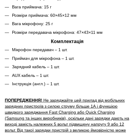
Вага приймача: 15 г
Розміри приймача: 60×45×12 мм
Вага мікрофону: 25 г
Розміри передавача мікрофона: 47×43×11 мм
Комплектація
Мікрофон передавач – 1 шт.
Приймач для мікрофона – 1 шт.
Зарядний кабель – 1 шт.
AUX кабель – 1 шт.
Інструкція (англ.) – 1 шт.
ПОПЕРЕДЖЕННЯ!
Не заряджайте цей прилад від мобільних
зарядних пристроїв з силою струму більше 1А і функцією
швидкого заряджання Fast Charging або Quick Charging
(Samsung та інших виробників), оскільки дані зарядки дають на
виході замість належних 5 вольт підвищену напругу 9 або 12
вольт. Від такої зарядки пристрій з великою ймовірністю може