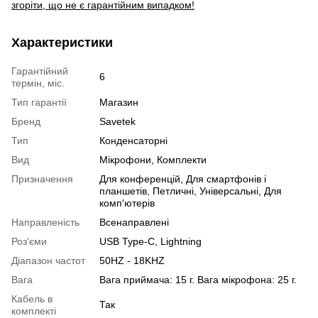
згоріти, що не є гарантійним випадком!
Характеристики
Гарантійний
6
термін, міс.
Тип гарантії
Магазин
Бренд
Savetek
Тип
Конденсаторні
Вид
Мікрофони, Комплекти
Призначення
Для конференцій, Для смартфонів і
планшетів, Петличні, Універсальні, Для
комп'ютерів
Направленість
Всенаправлені
Роз'єми
USB Type-C, Lightning
Діапазон частот
50HZ - 18KHZ
Вага
Вага приймача: 15 г. Вага мікрофона: 25 г.
Кабель в
Так
комплекті