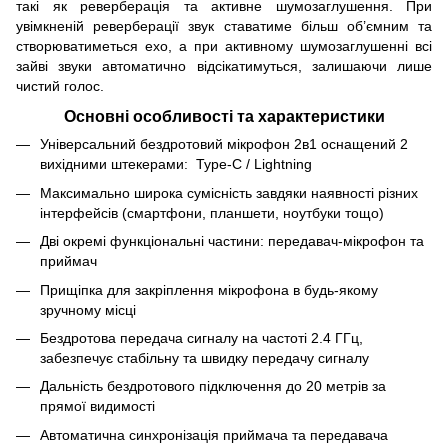
такі як реверберація та активне шумозаглушення. При
увімкненій реверберації звук ставатиме більш об’ємним та
створюватиметься ехо, а при активному шумозаглушенні всі
зайві звуки автоматично відсікатимуться, залишаючи лише
чистий голос.
Основні особливості та характеристики
Універсальний бездротовий мікрофон 2в1 оснащений 2
вихідними штекерами: Type-C / Lightning
Максимально широка сумісність завдяки наявності різних
інтерфейсів (смартфони, планшети, ноутбуки тощо)
Дві окремі функціональні частини: передавач-мікрофон та
приймач
Прищіпка для закріплення мікрофона в будь-якому
зручному місці
Бездротова передача сигналу на частоті 2.4 ГГц,
забезпечує стабільну та швидку передачу сигналу
Дальність бездротового підключення до 20 метрів за
прямої видимості
Автоматична синхронізація приймача та передавача