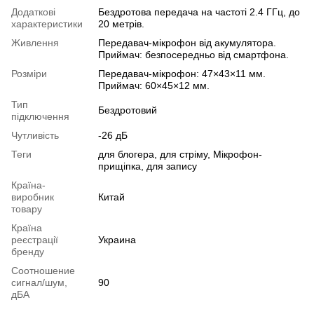
Додаткові
Бездротова передача на частоті 2.4 ГГц, до
характеристики
20 метрів.
Живлення
Передавач-мікрофон від акумулятора.
Приймач: безпосередньо від смартфона.
Розміри
Передавач-мікрофон: 47×43×11 мм.
Приймач: 60×45×12 мм.
Тип
Бездротовий
підключення
Чутливість
-26 дБ
Теги
для блогера, для стріму, Мікрофон-
прищіпка, для запису
Країна-
виробник
Китай
товару
Країна
реєстрації
Украина
бренду
Соотношение
сигнал/шум,
90
дБА