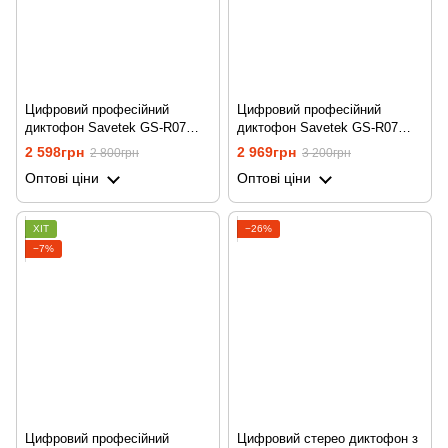
Цифровий професійний
Цифровий професійний
диктофон Savetek GS-R07
диктофон Savetek GS-R07
для запису голосу, 8 ГБ
для запису голосу, 16 ГБ
2 598грн
2 969грн
2 800грн
3 200грн
пам'яті, стерео, SD до 64 ГБ
пам'яті, стерео, SD до 64 ГБ
Оптові ціни
Оптові ціни
ХІТ
−26%
−7%
Цифровий професійний
Цифровий стерео диктофон з