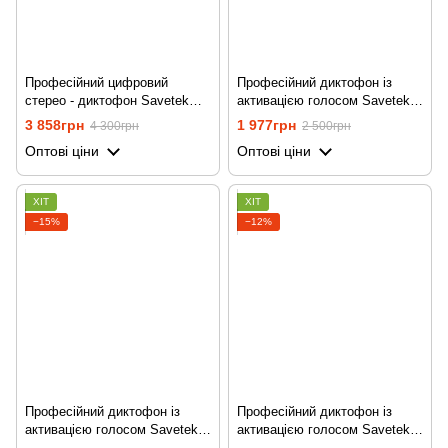
Професійний цифровий
Професійний диктофон із
стерео - диктофон Savetek
активацією голосом Savetek
GS-R06, з MP3 плеєром +
GS-R60, 8 Гб, стерео, до 25
3 858грн
1 977грн
4 300грн
2 500грн
підтримка SD карт, 32 Гб
годин
Оптові ціни
Оптові ціни
ХІТ
ХІТ
−15%
−12%
Професійний диктофон із
Професійний диктофон із
активацією голосом Savetek
активацією голосом Savetek
GS-R60, 16 Гб, стерео, до 25
GS-R60, 32 Гб, стерео, до 25