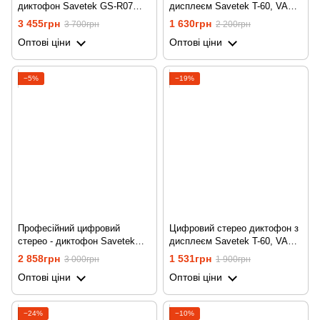
диктофон Savetek GS-R07
дисплеєм Savetek T-60, VAS,
для запису голосу, 32 ГБ
32 Гб, MP3
3 455грн
1 630грн
3 700грн
2 200грн
пам'яті, стерео, SD до 64 ГБ
Оптові ціни
Оптові ціни
−5%
−19%
Професійний цифровий
Цифровий стерео диктофон з
стерео - диктофон Savetek
дисплеєм Savetek T-60, VAS,
GS-R06, з MP3 плеєром +
16 Гб, MP3
2 858грн
1 531грн
3 000грн
1 900грн
підтримка SD карт, 8 Гб
Оптові ціни
Оптові ціни
−24%
−10%