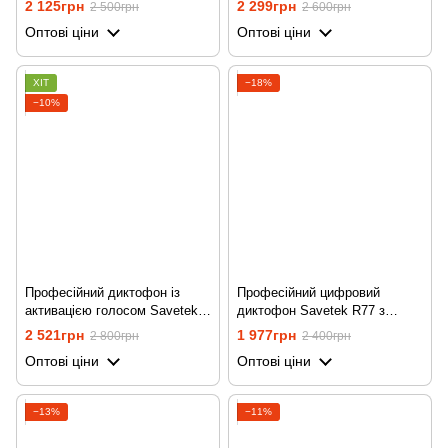
2 125грн
2 299грн
2 500грн
2 600грн
годин
годин
Оптові ціни
Оптові ціни
ХІТ
−18%
−10%
Професійний диктофон із
Професійний цифровий
активацією голосом Savetek
диктофон Savetek R77 з
GS-R60, 64 Гб, стерео, до 25
активацією голосом, 32 Гб
2 521грн
1 977грн
2 800грн
2 400грн
годин
Оптові ціни
Оптові ціни
−13%
−11%