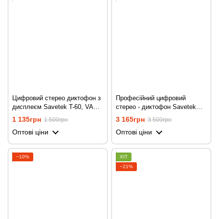
Цифровий стерео диктофон з
Професійний цифровий
дисплеєм Savetek T-60, VAS,
стерео - диктофон Savetek
8 Гб, MP3
GS-R06, з MP3 плеєром +
1 135грн
3 165грн
1 500грн
3 500грн
підтримка SD карт, 16 Гб
Оптові ціни
Оптові ціни
−10%
ХІТ
−21%