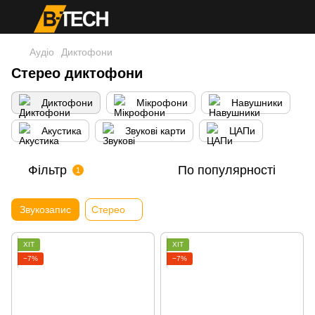
Аудіо
Диктофони
Стерео диктофони
Диктофони
Мікрофони
Навушники
Акустика
Звукові карти
ЦАПи
Фільтр
По популярності
1
Звукозапис
Стерео
ХІТ
ХІТ
−7%
−7%