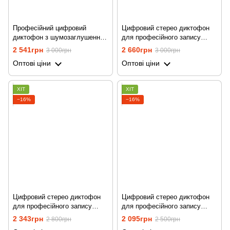
Професійний цифровий
Цифровий стерео диктофон
диктофон з шумозаглушенням
для професійного запису
та лінійним входом Savetek
звуку Savetek GS-R69, з
2 541грн
2 660грн
3 000грн
3 000грн
GS-R58, 64 Гб пам'яті
голосовою активацією, 32 Гб,
Оптові ціни
Оптові ціни
до 54 годин
ХІТ
ХІТ
−16%
−16%
Цифровий стерео диктофон
Цифровий стерео диктофон
для професійного запису
для професійного запису
звуку Savetek GS-R69, з
звуку Savetek GS-R69, з
2 343грн
2 095грн
2 800грн
2 500грн
голосовою активацією, 16 Гб,
голосовою активацією, 8 Гб,