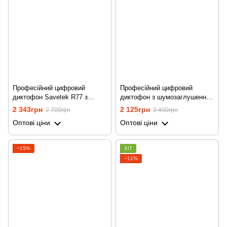
Професійний цифровий
Професійний цифровий
диктофон Savetek R77 з
диктофон з шумозаглушенням
активацією голосом, 64 Гб
та лінійним входом Savetek
2 343грн
2 125грн
2 700грн
2 400грн
GS-R58, 32 Гб пам'яті
Оптові ціни
Оптові ціни
−15%
ХІТ
−11%