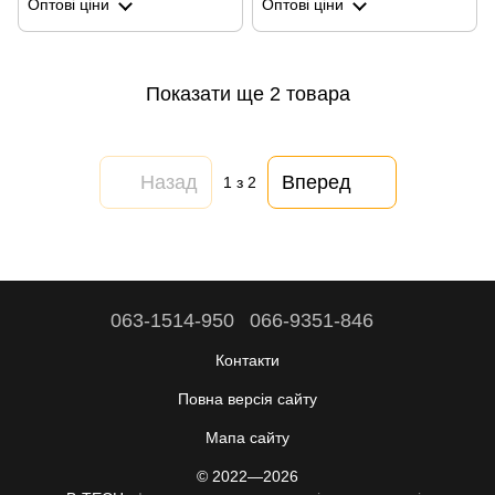
Оптові ціни
Оптові ціни
до 54 годин
до 54 годин
Показати ще 2 товара
Назад
Вперед
1
з 2
063-1514-950
066-9351-846
Контакти
Повна версія сайту
Мапа сайту
© 2022—2026