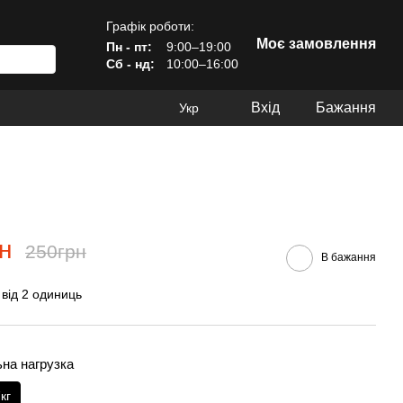
Графік роботи:
Моє замовлення
Пн - пт:
9:00–19:00
Сб - нд:
10:00–16:00
Вхід
Бажання
Укр
н
250грн
В бажання
 від 2 одиниць
на нагрузка
кг