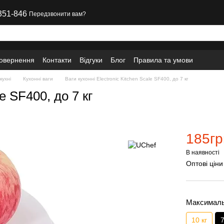
351-846
Передзвонити вам?
повернення
Контакти
Відгуки
Блог
Правила та умови
кухні
Кухонні ваги
Ваги кухонні Electronic Kitchen Scale SF400, до 7 кг
e SF400, до 7 кг
185гр
В наявності
Оптові ціни
Максималь
10 кг
7