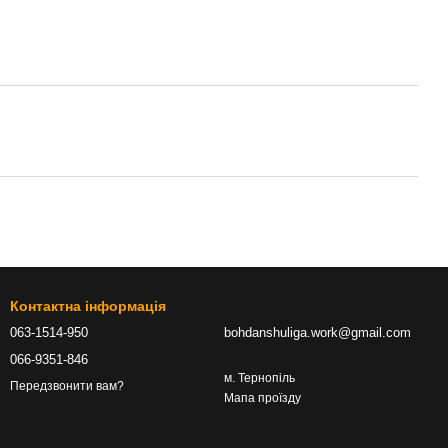
Контактна інформація
063-1514-950
bohdanshuliga.work@gmail.com
066-9351-846
м. Тернопіль
Передзвонити вам?
Мапа проїзду