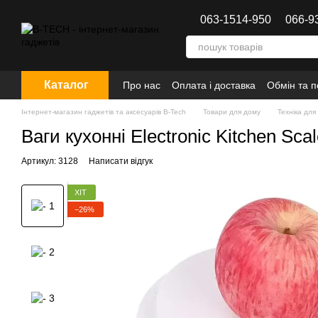
Перейти до основного контенту
063-1514-950
066-9
Каталог
Про нас
Оплата і доставка
Обмін та 
Інтернет-магазин гаджетів та аксесуарів B-Tech
Товари для дому
Техніка для 
Ваги кухонні Electronic Kitchen Scal
Артикул: 3128
Написати відгук
ХІТ
−26%