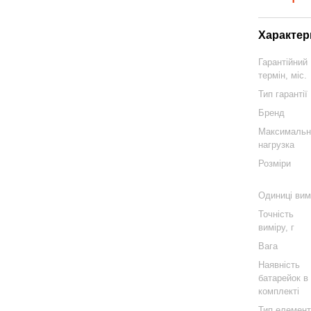
Характер
Гарантійний
термін, міс.
Тип гарантії
Бренд
Максимальн
нагрузка
Розміри
Одиниці вим
Точність
виміру, г
Вага
Наявність
батарейок в
комплекті
Тип елемент