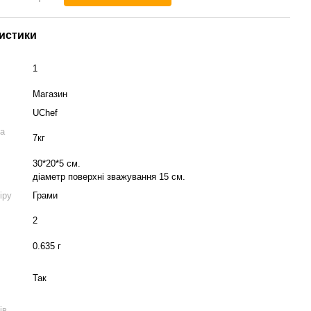
истики
1
Магазин
UChef
а
7кг
30*20*5 см.
діаметр поверхні зважування 15 см.
іру
Грами
2
0.635 г
Так
ів