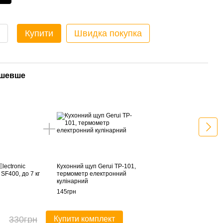
Купити
Швидка покупка
ешевше
Раз
Electronic
Кухонний щуп Gerui TP-101,
Ваги 
 SF400, до 7 кг
термометр електронний
Kitch
кулінарний
185г
145грн
36
330грн
Купити комплект