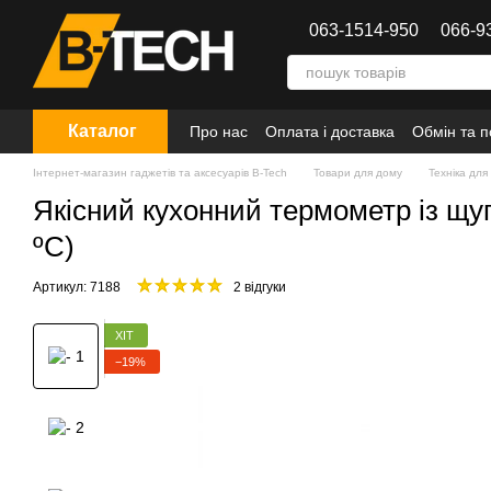
Перейти до основного контенту
063-1514-950
066-9
Каталог
Про нас
Оплата і доставка
Обмін та 
Інтернет-магазин гаджетів та аксесуарів B-Tech
Товари для дому
Техніка для 
Якісний кухонний термометр із щуп
ºC)
Артикул: 7188
2 відгуки
ХІТ
−19%