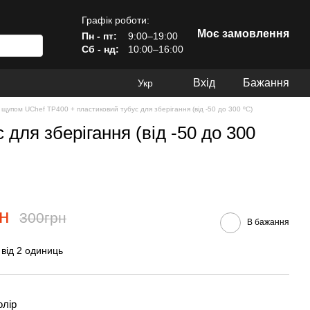
Графік роботи:
Моє замовлення
Пн - пт:
9:00–19:00
Сб - нд:
10:00–16:00
Вхід
Бажання
Укр
 щупом UChef TP400 + пластиковий тубус для зберігання (від -50 до 300 ºC)
для зберігання (від -50 до 300
н
300грн
В бажання
 від 2 одиниць
олір