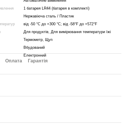
Автоматичне вимкнення
ивлення
1 батарея LR44 (батарея в комплекті)
Нержавіюча сталь / Пластик
мператур
від -50 °C до +300 °C; від -58°F до +572°F
я
Для продуктів, Для вимірювання температури їжі
Термометр, Щуп
Вбудований
Електронний
Оплата
Гарантія