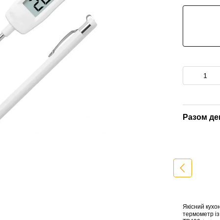
Разом д
Якісний кухо
термометр і