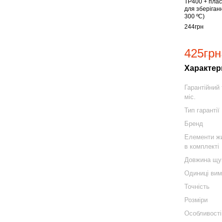
TP400 + плас
для зберіганн
300 ºC)
244грн
425грн
Характер
Гарантійний 
міс.
Тип гарантії
Бренд
Елементи ж
в комплекті
Довжина щу
Одиниці вим
Точність
Розміри
Особливості