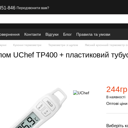
351-846
Передзвонити вам?
повернення
Контакти
Відгуки
Блог
Правила та умови
кухні
Кухонні термометри
Термометри зі щупом
Якісний кухонний термометр із
ом UChef TP400 + пластиковий тубус 
244гр
В наявності
Оптові ціни
Виберіть к