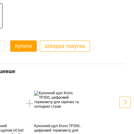
Купити
Швидка покупка
ешевше
Раз
нний
Кухонний щуп Kivos TP300,
Якіс
з щупом UChef
цифровий термометр для
терм