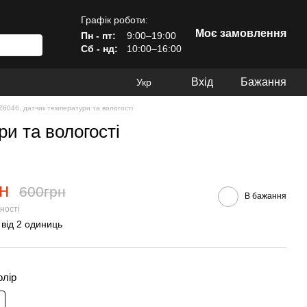
Графік роботи:
Моє замовлення
Пн - пт:
9:00–19:00
Сб - нд:
10:00–16:00
Вхід
Бажання
Укр
6046, датчик температури та вологості
и та вологості
н
600грн
В бажання
ності
 від 2 одиниць
олір