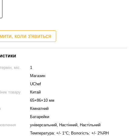
мити, коли з'явиться
истики
термін, міс.
1
Магазин
UChef
бник товару
Китай
65×86×10 мм
я
Кімнатний
Батарейки
новлення
універсальний, Настінний, Настільний
Температура: +/- 1°C; Вологість: +/- 2%RH