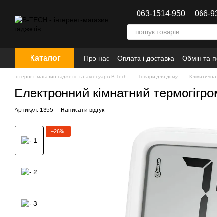
Перейти до основного контенту
063-1514-950
066-9
Каталог
Про нас
Оплата і доставка
Обмін та 
Інтернет-магазин гаджетів та аксесуарів B-Tech
Товари для дому
Кліматична 
Електронний кімнатний термогігро
Артикул: 1355
Написати відгук
−26%