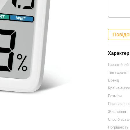
Повідо
Характер
Гарантійний 
Тип гарантії
Бренд
Країна-виро
Розміри
Призначенн
Живлення
Спосіб вста
Погрішність