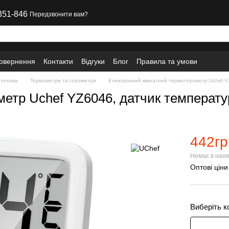
351-846
Передзвонити вам?
повернення
Контакти
Відгуки
Блог
Правила та умови
техніка
Термометри та гігрометри
Електронний кімнатний термогігрометр Uchef YZ
метр Uchef YZ6046, датчик температур
442гр
Немає в наяв
Оптові ціни
Виберіть к