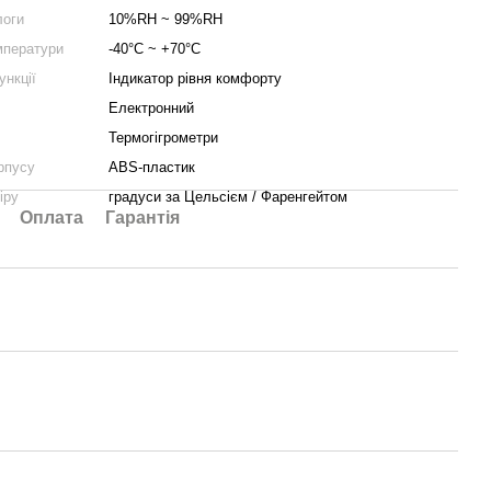
логи
10%RH ~ 99%RH
мператури
-40°C ~ +70°C
ункції
Індикатор рівня комфорту
Електронний
Термогігрометри
рпусу
ABS-пластик
іру
градуси за Цельсієм / Фаренгейтом
Оплата
Гарантія