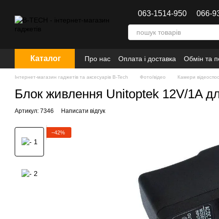
Перейти до основного контенту
063-1514-950
066-9
Каталог
Про нас
Оплата і доставка
Обмін та 
Інтернет-магазин гаджетів та аксесуарів B-Tech
Фото/відео
Камери відеоспо
Блок живлення Unitoptek 12V/1A д
Артикул: 7346
Написати відгук
−42%