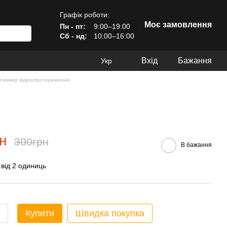
Графік роботи:
Моє замовлення
Пн - пт:
9:00–19:00
Сб - нд:
10:00–16:00
Вхід
Бажання
Укр
я камер відеоспостереження
н
300грн
В бажання
 від 2 одиниць
Купити
Швидка покупка