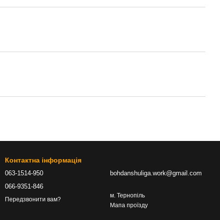
Контактна інформація
063-1514-950
bohdanshuliga.work@gmail.com
066-9351-846
м. Тернопіль
Передзвонити вам?
Мапа проїзду