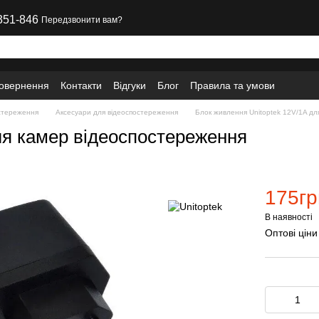
351-846
Передзвонити вам?
повернення
Контакти
Відгуки
Блог
Правила та умови
стереження
Аксесуари для відеоспостереження
Блок живлення Unitoptek 12V/1A дл
ля камер відеоспостереження
175гр
В наявності
Оптові ціни