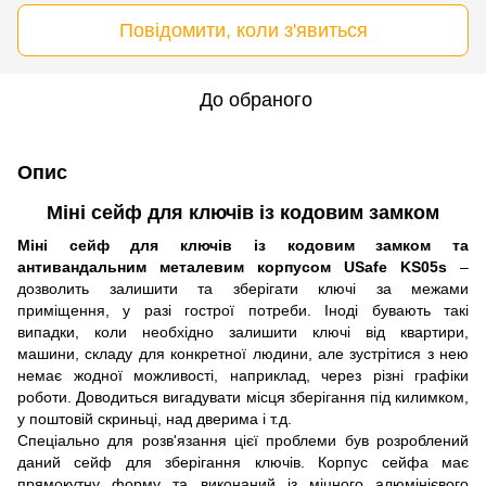
Повідомити, коли з'явиться
До обраного
Опис
Міні сейф для ключів із кодовим замком
Міні сейф для ключів із кодовим замком та
антивандальним металевим корпусом USafe KS05s
–
дозволить залишити та зберігати ключі за межами
приміщення, у разі гострої потреби. Іноді бувають такі
випадки, коли необхідно залишити ключі від квартири,
машини, складу для конкретної людини, але зустрітися з нею
немає жодної можливості, наприклад, через різні графіки
роботи. Доводиться вигадувати місця зберігання під килимком,
у поштовій скриньці, над дверима і т.д.
Спеціально для розв'язання цієї проблеми був розроблений
даний сейф для зберігання ключів. Корпус сейфа має
прямокутну форму та виконаний із міцного алюмінієвого