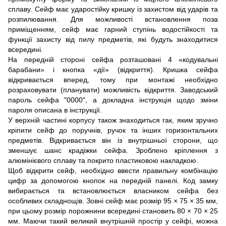
сплаву. Сейф має ударостійку кришку із захистом від ударів та
розпилювання. Для можливості встановлення поза
приміщенням, сейф має гарний ступінь водостійкості та
функції захисту від пилу предметів, які будуть знаходитися
всередині.
На передній стороні сейфа розташовані 4 «кодувальні
барабани» і кнопка «дії» (відкриття). Кришка сейфа
відкривається вперед, тому при монтажі необхідно
розраховувати (планувати) можливість відкриття. Заводський
пароль сейфа "0000", а докладна інструкція щодо зміни
пароля описана в інструкції.
У верхній частині корпусу також знаходиться гак, яким зручно
кріпити сейф до поручнів, ручок та інших горизонтальних
предметів. Відкривається він із внутрішньої сторони, що
зменшує шанс крадіжки сейфа. Зроблено кріплення з
алюмінієвого сплаву та покрито пластиковою накладкою.
Щоб відкрити сейф, необхідно ввести правильну комбінацію
цифр за допомогою кнопок на передній панелі. Код замку
вибирається та встановлюється власником сейфа без
особливих складнощів. Зовні сейф має розмір 95 × 75 × 35 мм,
при цьому розмір порожнини всередині становить 80 × 70 × 25
мм. Маючи такий великий внутрішній простір у сейфі, можна