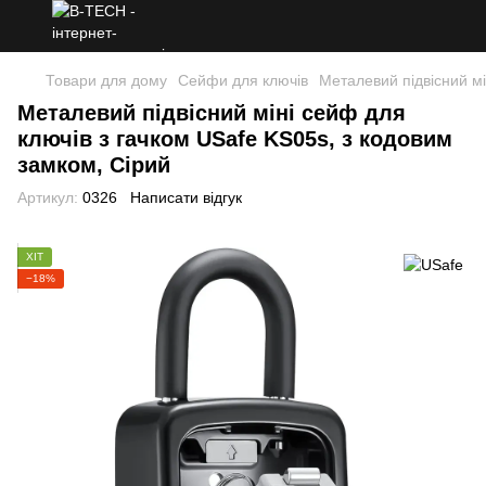
Товари для дому
Сейфи для ключів
Металевий підвісний мі
Металевий підвісний міні сейф для
ключів з гачком USafe KS05s, з кодовим
замком, Сірий
Артикул:
0326
Написати відгук
ХІТ
−18%