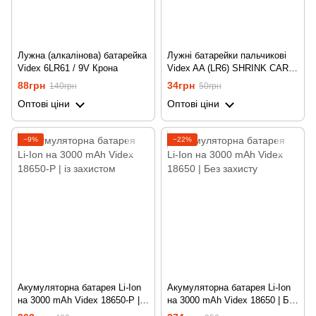
Лужна (алкалінова) батарейка
Лужні батарейки пальчикові
Videx 6LR61 / 9V Крона
Videx AA (LR6) SHRINK CARD,
2 шт
88грн
34грн
140грн
50грн
Оптові ціни
Оптові ціни
−9%
−22%
Акумуляторна батарея Li-Ion
Акумуляторна батарея Li-Ion
на 3000 mAh Videx 18650-P | із
на 3000 mAh Videx 18650 | Без
захистом
захисту