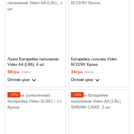
Лужні Батарейки пальчикові
Батарейка сольова Videx
Videx AA (LR6), 4 шт
6F22/9V Крона
58грн
34грн
70грн
50грн
Оптові ціни
Оптові ціни
−37%
−32%