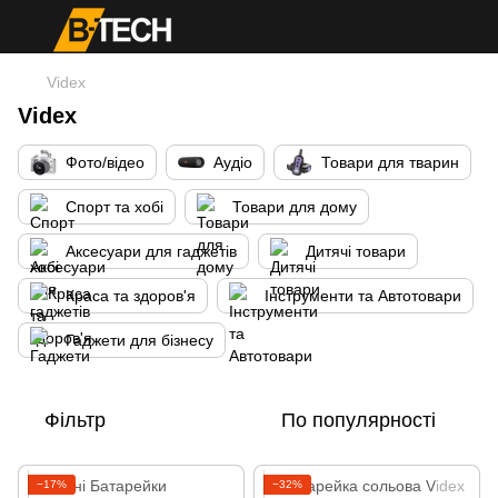
Videx
Videx
Фото/відео
Аудіо
Товари для тварин
Спорт та хобі
Товари для дому
Аксесуари для гаджетів
Дитячі товари
Краса та здоров'я
Інструменти та Автотовари
Гаджети для бізнесу
Фільтр
По популярності
−17%
−32%