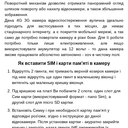
Поворотний механізм дозволяє отримати панорамний огляд
шляхом повороту або нахилу відеокамери, а також збільшення
зображення.
Дана 4G 3G камера відеоспостереження вулична ідеально
підходить для застосування в тих місцях, де немає
стаціонарного інтернету, а є покриття мобільної мережі, а так
само де потрібно повертати камеру в різні боки. Для її роботи
потрібно тільки лише електроживлення, але якщо
використовувати акумулятор на 12 вольт - то дана камера
зможе працювати абсолютно автономно - хоч в чистому полі.
Як вставити SIM і карти пам'яті в камеру
Відкрутіть 2 гвинта, які тримають верхній козирок камери і
під нею відкрутіть ще один гвинт в маленькому віконці і
витягніть цю маленьку кришку віконця.
Під кришкою на платі Ви побачите 2 слота: один слот для
Сим карти (використовуваний формат - nano Sim), а
другий слот для micro SD картки.
Встановіть Симку і при необхідності картку пам'яті у
відповідні роз'єми, згідно з інструкцією до даної
відеокамери. Після установки картки - акуратно закрийте
кришку і закрутіть назад гвинти (НЕ пережимайте їх