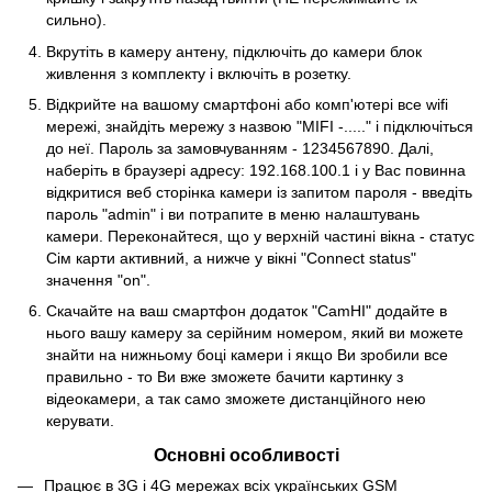
сильно).
Вкрутіть в камеру антену, підключіть до камери блок
живлення з комплекту і включіть в розетку.
Відкрийте на вашому смартфоні або комп'ютері все wifi
мережі, знайдіть мережу з назвою "MIFI -....." і підключіться
до неї. Пароль за замовчуванням - 1234567890. Далі,
наберіть в браузері адресу: 192.168.100.1 і у Вас повинна
відкритися веб сторінка камери із запитом пароля - введіть
пароль "admin" і ви потрапите в меню налаштувань
камери. Переконайтеся, що у верхній частині вікна - статус
Сім карти активний, а нижче у вікні "Connect status"
значення "on".
Скачайте на ваш смартфон додаток "CamHI" додайте в
нього вашу камеру за серійним номером, який ви можете
знайти на нижньому боці камери і якщо Ви зробили все
правильно - то Ви вже зможете бачити картинку з
відеокамери, а так само зможете дистанційного нею
керувати.
Основні особливості
Працює в 3G і 4G мережах всіх українських GSM