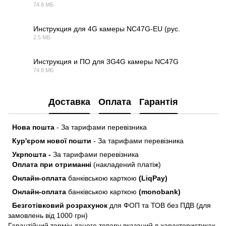
74.8 МБ
ZIP
Инструкция для 4G камеры NC47G-EU (рус.
2.5 МБ
PDF
Инструкция и ПО для 3G4G камеры NC47G
74.8 МБ
ZIP
Доставка
Оплата
Гарантія
Нова пошта
- За тарифами перевізника
Кур'єром нової пошти
- За тарифами перевізника
Укрпошта -
За тарифами перевізника
Оплата при отриманні
(накладений платіж)
Онлайн-оплата
банківською карткою
(LiqPay)
Онлайн-оплата
банківською карткою
(monobank)
Безготівковий розрахунок
для ФОП та ТОВ без ПДВ (для
замовлень від 1000 грн)
Гарантійний термін даного товару вказаний в характеристиках