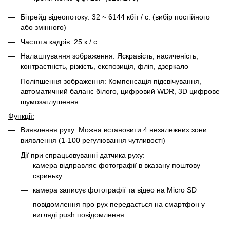
Бітрейд відеопотоку: 32 ~ 6144 кбіт / с. (вибір постійного
або змінного)
Частота кадрів: 25 к / с
Налаштування зображення: Яскравість, насиченість,
контрастність, різкість, експозиція, фліп, дзеркало
Поліпшення зображення: Компенсація підсвічування,
автоматичний баланс білого, цифровий WDR, 3D цифрове
шумозаглушення
Функції:
Виявлення руху: Можна встановити 4 незалежних зони
виявлення (1-100 регулювання чутливості)
Дії при спрацьовуванні датчика руху:
камера відправляє фотографії в вказану поштову
скриньку
камера записує фотографії та відео на Micro SD
повідомлення про рух передається на смартфон у
вигляді push повідомлення