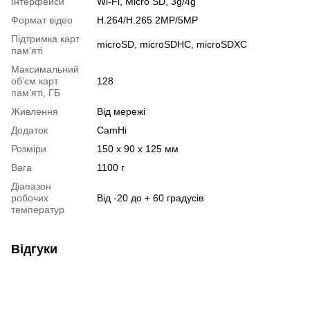
Інтерфейси
Wi-Fi, Micro SD, 3g/4g
Формат відео
H.264/H.265 2MP/5MP
Підтримка карт
microSD, microSDHC, microSDXC
памʼяті
Максимальний
обʼєм карт
128
памʼяті, ГБ
Живлення
Від мережі
Додаток
CamHi
Розміри
150 х 90 х 125 мм
Вага
1100 г
Діапазон
робочих
Від -20 до + 60 градусів
температур
Відгуки