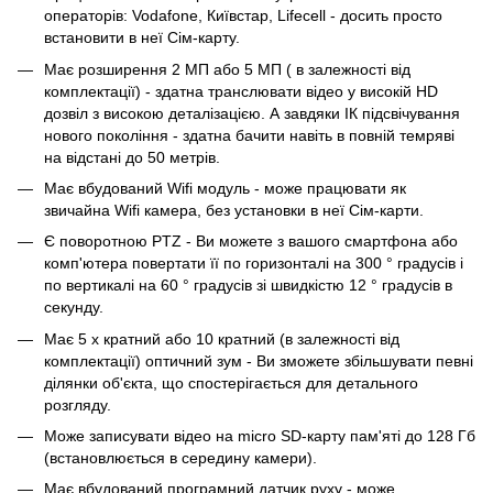
операторів: Vodafone, Київстар, Lifecell - досить просто
встановити в неї Сім-карту.
Має розширення 2 МП або 5 МП ( в залежності від
комплектації) - здатна транслювати відео у високій HD
дозвіл з високою деталізацією. А завдяки ІК підсвічування
нового покоління - здатна бачити навіть в повній темряві
на відстані до 50 метрів.
Має вбудований Wifi модуль - може працювати як
звичайна Wifi камера, без установки в неї Сім-карти.
Є поворотною PTZ - Ви можете з вашого смартфона або
комп'ютера повертати її по горизонталі на 300 ° градусів і
по вертикалі на 60 ° градусів зі швидкістю 12 ° градусів в
секунду.
Має 5 х кратний або 10 кратний (в залежності від
комплектації) оптичний зум - Ви зможете збільшувати певні
ділянки об'єкта, що спостерігається для детального
розгляду.
Може записувати відео на micro SD-карту пам'яті до 128 Гб
(встановлюється в середину камери).
Має вбудований програмний датчик руху - може