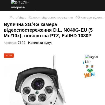
Фото/відео
Камери відеоспостереження
4G камери відеос
Вулична 3G/4G камера
відеоспостереження D.L. NC49G-EU (5
Мп/10x), поворотна PTZ, FullHD 1080P
Артикул:
7129
Написати відгук
−12%