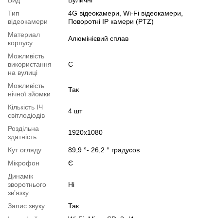
Вид
Вуличні
Тип
4G відеокамери, Wi-Fi відеокамери,
відеокамери
Поворотні IP камери (PTZ)
Материал
Алюмінієвий сплав
корпусу
Можливість
використання
Є
на вулиці
Можливість
Так
нічної зйомки
Кількість ІЧ
4 шт
світлодіодів
Роздільна
1920x1080
здатність
Кут огляду
89,9 °- 26,2 ° градусов
Мікрофон
Є
Динамік
зворотнього
Ні
звʼязку
Запис звуку
Так