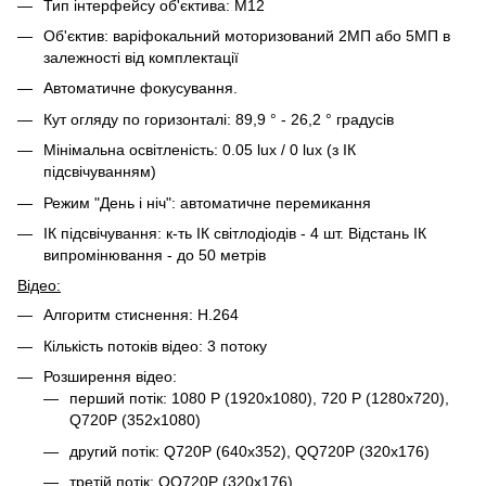
Тип інтерфейсу об'єктива: M12
Об'єктив: варіфокальний моторизований 2МП або 5МП в
залежності від комплектації
Автоматичне фокусування.
Кут огляду по горизонталі: 89,9 ° - 26,2 ° градусів
Мінімальна освітленість: 0.05 lux / 0 lux (з ІК
підсвічуванням)
Режим "День і ніч": автоматичне перемикання
ІК підсвічування: к-ть ІК світлодіодів - 4 шт. Відстань ІК
випромінювання - до 50 метрів
Відео:
Алгоритм стиснення: H.264
Кількість потоків відео: 3 потоку
Розширення відео:
перший потік: 1080 P (1920x1080), 720 P (1280x720),
Q720P (352x1080)
другий потік: Q720P (640x352), QQ720P (320x176)
третій потік: QQ720P (320x176)