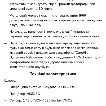
автоматично записувати відео і робити фотографії при
виявленні руху на SD карту.
Металевий корпус і клас -пиле -влагозащіти IP66 -
дозволяє використовувати її як в приміщенні так і на вулиці
в будь-який час року.
Не вимагає наявності інтернету в місці її установки -
передає відеосигнал через мережу мобільних операторів.
Перегляд живого відео а так само архіву відеозапису з
будь-якої точки світу в будь-який час через безкоштовний
хмарний сервіс і додаток для смартфона "CamHi".
Підтримує P2P режим роботи і віддалений CMS клієнт для
комфортного перегляду і управління камерою з
комп'ютера або ноутбука.
Технічні характеристики
Камера:
Операційна система: Вбудована Linux OS
Процесор: HI3516C
Сенсор: 1 / 2.8 "SONY 323 low lux CMOS