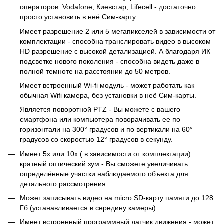
операторов: Vodafone, Киевстар, Lifecell - достаточно
просто установить в неё Сим-карту.
Имеет разрешение 2 или 5 мегапикселей в зависимости от
комплектации - способна транслировать видео в высоком
HD разрешение с высокой детализацией. А благодаря ИК
подсветке нового поколения - способна видеть даже в
полной темноте на расстоянии до 50 метров.
Имеет встроенный Wi-fi модуль - может работать как
обычная Wifi камера, без установки в неё Сим-карты.
Является поворотной PTZ - Вы можете с вашего
смартфона или компьютера поворачивать ее по
горизонтали на 300° градусов и по вертикали на 60°
градусов со скоростью 12° градусов в секунду.
Имеет 5х или 10х ( в зависимости от комплектации)
кратный оптический зум - Вы сможете увеличивать
определённые участки наблюдаемого объекта для
детального рассмотрения.
Может записывать видео на micro SD-карту памяти до 128
Гб (устанавливается в середину камеры).
Имеет встроенный программный датчик движения - может