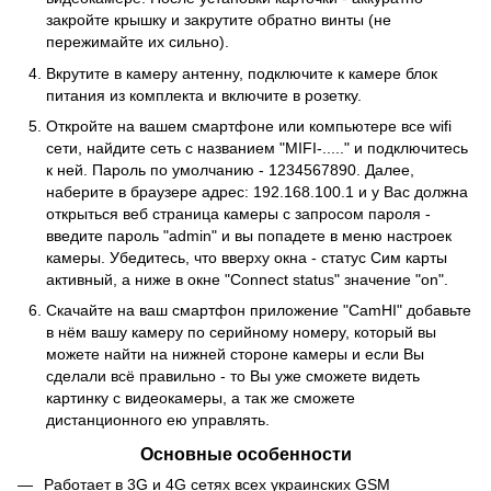
закройте крышку и закрутите обратно винты (не
пережимайте их сильно).
Вкрутите в камеру антенну, подключите к камере блок
питания из комплекта и включите в розетку.
Откройте на вашем смартфоне или компьютере все wifi
сети, найдите сеть с названием "MIFI-....." и подключитесь
к ней. Пароль по умолчанию - 1234567890. Далее,
наберите в браузере адрес: 192.168.100.1 и у Вас должна
открыться веб страница камеры с запросом пароля -
введите пароль "admin" и вы попадете в меню настроек
камеры. Убедитесь, что вверху окна - статус Сим карты
активный, а ниже в окне "Connect status" значение "on".
Скачайте на ваш смартфон приложение "CamHI" добавьте
в нём вашу камеру по серийному номеру, который вы
можете найти на нижней стороне камеры и если Вы
сделали всё правильно - то Вы уже сможете видеть
картинку с видеокамеры, а так же сможете
дистанционного ею управлять.
Основные особенности
Работает в 3G и 4G сетях всех украинских GSM