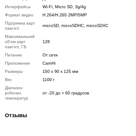
Интерфейсы
Wi-Fi, Micro SD, 3g/4g
Формат видео
H.264/H.265 2MP/5MP
Підтримка карт
microSD, microSDHC, microSDXC
памʼяті
Максимальний
обʼєм карт
128
памʼяті, ГБ
Питание
От сети
Приложение
CamHi
Размеры
150 х 90 х 125 мм
Вес
1100 г
Діапазон
робочих
от -20 до + 60 градусов
температур
Отзывы