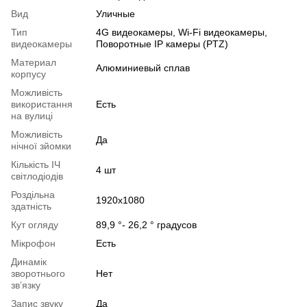
Вид
Уличные
Тип
4G видеокамеры, Wi-Fi видеокамеры,
видеокамеры
Поворотные IP камеры (PTZ)
Материал
Алюминиевый сплав
корпусу
Можливість
використання
Есть
на вулиці
Можливість
Да
нічної зйомки
Кількість ІЧ
4 шт
світлодіодів
Роздільна
1920x1080
здатність
Кут огляду
89,9 °- 26,2 ° градусов
Мікрофон
Есть
Динамік
зворотнього
Нет
звʼязку
Запис звуку
Да