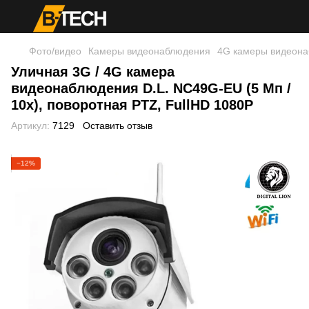
Фото/видео
Камеры видеонаблюдения
4G камеры видеон
Уличная 3G / 4G камера
видеонаблюдения D.L. NC49G-EU (5 Мп /
10x), поворотная PTZ, FullHD 1080P
Артикул:
7129
Оставить отзыв
−12%