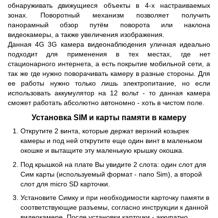
обнаруживать движущиеся объекты в 4-х настраиваемых
зонах. Поворотный механизм позволяет получить
панорамный обзор путём поворота или наклона
видеокамеры, а также увеличения изображения.
Данная 4G 3G камера видеонаблюдения уличная идеально
подходит для применения в тех местах, где нет
стационарного интернета, а есть покрытие мобильной сети, а
так же где нужно поворачивать камеру в разные стороны. Для
ее работы нужно только лишь электропитание, но если
использовать аккумулятор на 12 вольт - то данная камера
сможет работать абсолютно автономно - хоть в чистом поле.
Установка SIM и карты памяти в камеру
Открутите 2 винта, которые держат верхний козырек
камеры и под ней открутите еще один винт в маленьком
окошке и вытащите эту маленькую крышку окошка.
Под крышкой на плате Вы увидите 2 слота: один слот для
Сим карты (используемый формат - nano Sim), а второй
слот для micro SD карточки.
Установите Симку и при необходимости карточку памяти в
соответствующие разъемы, согласно инструкции к данной
видеокамере. После установки карточки - аккуратно