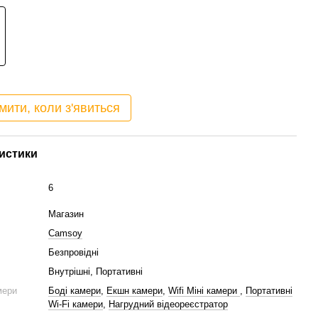
мити, коли з'явиться
истики
6
Магазин
Camsoy
Безпровідні
Внутрішні, Портативні
мери
Боді камери
,
Екшн камери
,
Wifi Міні камери
,
Портативні
Wi-Fi камери
,
Нагрудний відеореєстратор