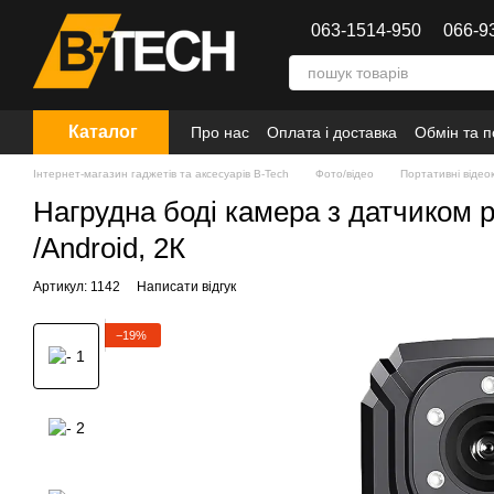
Перейти до основного контенту
063-1514-950
066-9
Каталог
Про нас
Оплата і доставка
Обмін та 
Інтернет-магазин гаджетів та аксесуарів B-Tech
Фото/відео
Портативні віде
Нагрудна боді камера з датчиком р
/Android, 2К
Артикул: 1142
Написати відгук
−19%