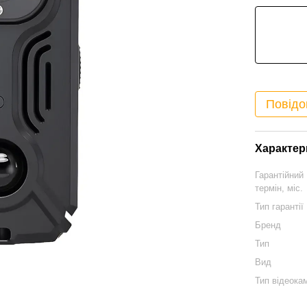
Повідо
Характер
Гарантійний
термін, міс.
Тип гарантії
Бренд
Тип
Вид
Тип відеока