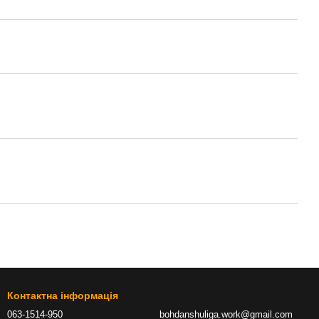
Контактна інформація
063-1514-950
bohdanshuliga.work@gmail.com