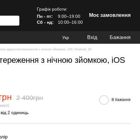
Графік роботи:
Моє замовлення
Пн - пт:
9:00–19:00
Сб - нд:
10:00–16:00
Вхід
Бажання
Укр
амера відеоспостереження з нічною зйомкою, iOS /Android, 2К
стереження з нічною зйомкою, iOS
грн
2 400грн
В бажання
ності
 від 2 одиниць
олір