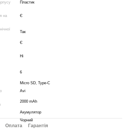
орпусу
Пластик
я на
Є
нічної
Так
Є
Ні
6
Micro SD, Type-C
о
Avi
2000 mAh
а
Акумулятор
Чорний
Оплата
Гарантія