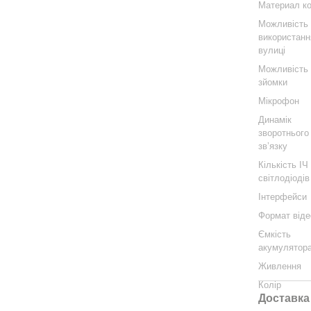
Материал к
Можливість
використанн
вулиці
Можливість 
зйомки
Мікрофон
Динамік
зворотнього
звʼязку
Кількість ІЧ
світлодіодів
Інтерфейси
Формат віде
Ємкість
акумулятор
Живлення
Колір
Доставка