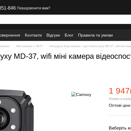
351-846
Передзвонити вам?
повернення
Контакти
Відгуки
Блог
Правила та умови
окамери
Міні камери з Wi-Fi
Нагрудна боді камера з датчиком руху MD-37, wifi міні к
уху MD-37, wifi міні камера відеоспо
1 947
Немає в наяв
Оптові ціни
Виберіть к