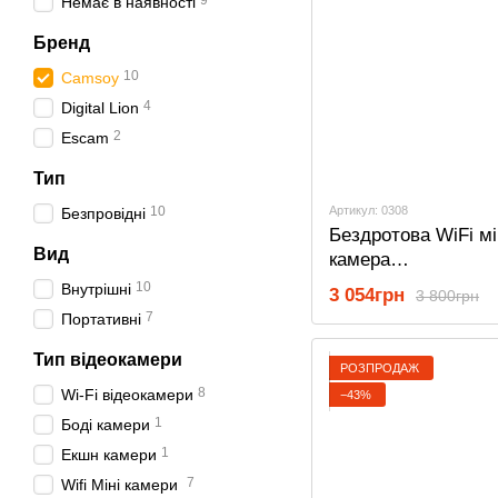
9
Немає в наявності
Бренд
10
Camsoy
4
Digital Lion
2
Escam
Тип
10
Артикул: 0308
Безпровідні
Бездротова WiFi мі
Вид
камера
відеоспостереженн
10
Внутрішні
3 054грн
3 800грн
Camsoy S-70w, з 2
7
Портативні
(ширококутна + зум
датчиком руху,
Тип відеокамери
РОЗПРОДАЖ
iOS/Android, 1080P
8
Wi-Fi відеокамери
−43%
1
Боді камери
1
Екшн камери
7
Wifi Міні камери