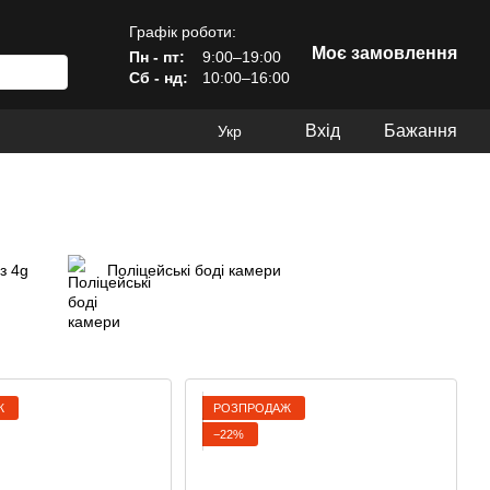
Графік роботи:
Моє замовлення
Пн - пт:
9:00–19:00
Сб - нд:
10:00–16:00
Вхід
Бажання
Укр
з 4g
Поліцейські боді камери
Ж
РОЗПРОДАЖ
−22%