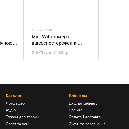
Артикул: 1146
Міні WiFi камера
нічною
відеоспостереження
 T9-W3,
Camsoy T9-W5, з датчиком
2 521грн
3 000грн
 днів
руху та нічним баченням,
.
iOS/Android, до 75 днів
роботи, 1080P
Каталог
Клієнтам
Фото/відео
Вхід до кабінету
Аудіо
Про нас
Товари для тварин
Оплата і доставка
Спорт та хобі
Обмін та повернення