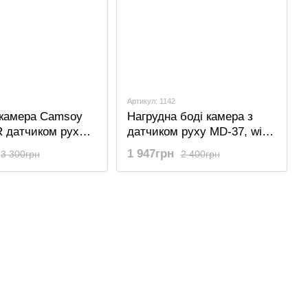
Артикул: 1142
i камера Camsoy
Нагрудна боді камера з
R датчиком руху і
датчиком руху MD-37, wifi
дсвіткою,
міні камера
1 947грн
3 300грн
2 400грн
id,1080P, до 250
відеоспостереження з
номної роботи
нічною зйомкою, iOS
/Android, 2К