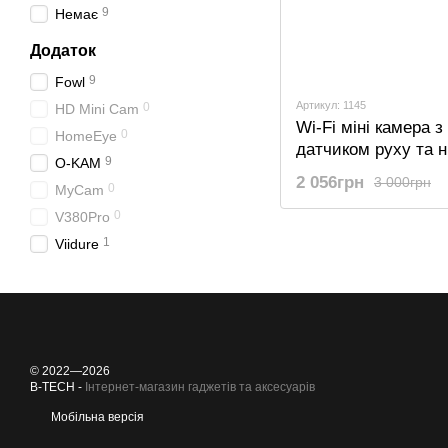
9
Немає
Додаток
9
Fowl
Артикул: 1145
0
HD Mini Cam
Wi-Fi міні камера з
0
HomeEye
датчиком руху та 
9
O-KAM
підсвіткою Camsoy
2 056грн
3 000грн
0
MyCam
FullHD 1080P, до 55
автономної роботи
0
V380Pro
1
Viidure
© 2022—2026
B-TECH -
Інтернет-магазин гаджетів та аксесуарів
Мобільна версія