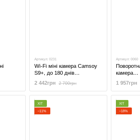
Артикул: 0231
Артикул: 0060
ні
Wi-Fi міні камера Camsoy
Поворотн
S9+, до 180 днів
камера
я
автономної роботи, з PIR
відеоспо
2 442грн
1 957грн
2 700грн
 лінзами
датчиком руху та нічним
Camsoy X-
) та
підсвічуванням
акумулят
руху, 108
ХІТ
ХІТ
−11%
−18%