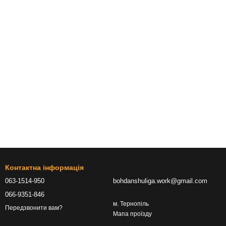
Контактна інформація
063-1514-950
bohdanshuliga.work@gmail.com
066-9351-846
м. Тернопіль
Передзвонити вам?
Мапа проїзду