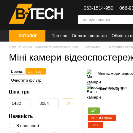
Перейти до основного контенту
063-1514-950
066-9
Каталог
Про нас
Оплата і доставка
Обмін та 
Інтернет-магазин гаджетів та аксесуарів B-Tech
Фото/відео
Портативні віде
Міні камери відеоспостер
Бренд:
Camsoy
Міні камери віде
Очистити фільтр
Екшн камери
Ціна, грн
Від Ціна, грн
До Ціна, грн
ОК
ХІТ
Наявність
РОЗПРОДАЖ
1
−20%
В наявності