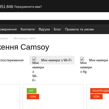
351-846
Передзвонити вам?
повернення
Контакти
Відгуки
Блог
Правила та умови
окамери
Міні камери з Wi-Fi
еження Camsoy
оспостереження
Міні камери з Wi-Fi
Міні камери 
ХІТ
РОЗПРОДА
−10%
−22%