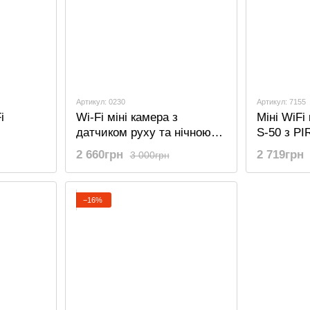
Артикул: 0230
Артикул: 7155
i
Wi-Fi міні камера з
Міні WiF
датчиком руху та нічною
S-50 з PI
я
підсвіткою Camsoy T9W2,
нічною пі
2 660грн
2 719грн
3 000грн
FullHD 1080P, до 230 днів
iOS/Andro
атчиком
автономної роботи.
днів авто
−16%