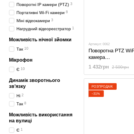
3
Поворотні IP камери (PTZ)
8
Портативні Wi-Fi камери
3
Міні відеокамери
1
Нагрудний відеореєстратор
Можливість нічної зйомки
Артикул: 0062
10
Так
Поворотна PTZ WiF
камера
Мікрофон
відеоспостереженн
1 432грн
2 500грн
10
Є
Camsoy X-1, з
акумулятором та д
Динамік зворотнього
руху, 1080P, Біла
звʼязку
РОЗПРОДАЖ
−31%
2
Ні
8
Так
Можливість використання
на вулиці
1
Є