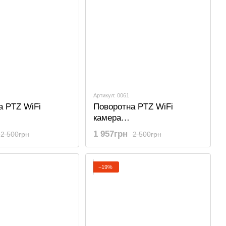
Артикул: 0061
а PTZ WiFi
Поворотна PTZ WiFi
камера
стереження
відеоспостереження
1 957грн
2 500грн
2 500грн
1, з
Camsoy X-1, з
ором та датчиком
акумулятором та датчиком
0P, Синя
руху, 1080P, Чорна
−19%