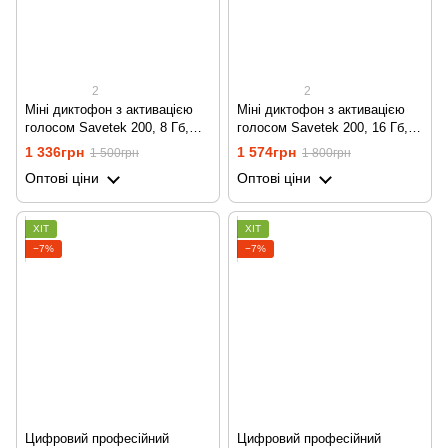
2
2
Міні диктофон з активацією
Міні диктофон з активацією
голосом Savetek 200, 8 Гб,
голосом Savetek 200, 16 Гб,
VOX, 12 годин запису
VOX, 12 годин запису
1 336грн
1 574грн
1 500грн
1 800грн
Оптові ціни
Оптові ціни
ХІТ
ХІТ
−7%
−7%
Цифровий професійний
Цифровий професійний