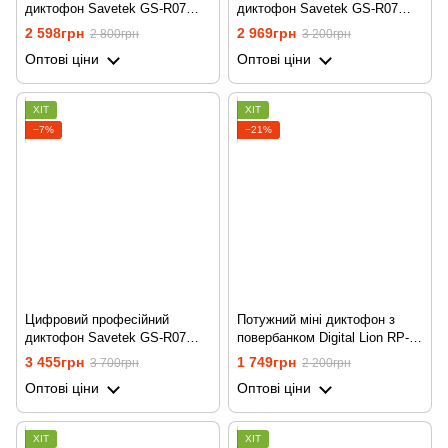
диктофон Savetek GS-R07
диктофон Savetek GS-R07
для запису голосу, 8 ГБ
для запису голосу, 16 ГБ
2 598грн
2 969грн
2 800грн
3 200грн
пам'яті, стерео, SD до 64 ГБ
пам'яті, стерео, SD до 64 ГБ
Оптові ціни
Оптові ціни
ХІТ
ХІТ
−7%
−21%
Цифровий професійний
Потужний міні диктофон з
диктофон Savetek GS-R07
повербанком Digital Lion RP-
для запису голосу, 32 ГБ
03, 8 Гб, до 500 годин запису,
3 455грн
1 749грн
3 700грн
2 200грн
пам'яті, стерео, SD до 64 ГБ
c активацією голосом
Оптові ціни
Оптові ціни
ХІТ
ХІТ