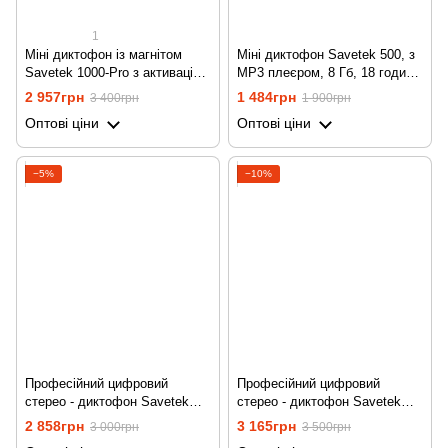
1
Міні диктофон із магнітом
Міні диктофон Savetek 500, з
Savetek 1000-Pro з активацією
MP3 плеєром, 8 Гб, 18 годин
голосом, 32 gb, 500 годин
запису
2 957грн
1 484грн
3 400грн
1 900грн
роботи
Оптові ціни
Оптові ціни
−5%
−10%
Професійний цифровий
Професійний цифровий
стерео - диктофон Savetek
стерео - диктофон Savetek
GS-R06, з MP3 плеєром +
GS-R06, з MP3 плеєром +
2 858грн
3 165грн
3 000грн
3 500грн
підтримка SD карт, 8 Гб
підтримка SD карт, 16 Гб