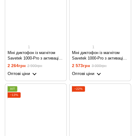
1
1
Міні диктофон із магнітом
Міні диктофон із магнітом
Savetek 1000-Pro з активацією
Savetek 1000-Pro з активацією
голосом, 8 gb, 500 годин
голосом, 16 gb, 500 годин
2 264грн
2 573грн
2 900грн
3 000грн
роботи
роботи
Оптові ціни
Оптові ціни
ХІТ
−22%
−13%