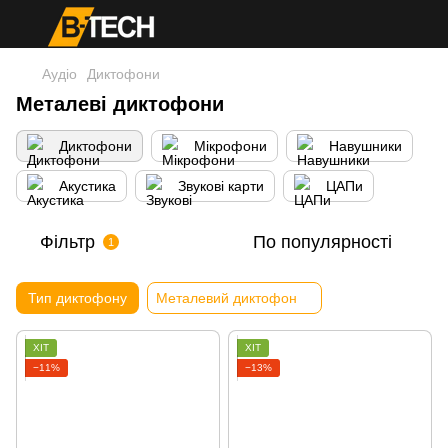
Аудіо
Диктофони
Металеві диктофони
Диктофони
Мікрофони
Навушники
Акустика
Звукові карти
ЦАПи
Фільтр
По популярності
1
Тип диктофону
Металевий диктофон
ХІТ
ХІТ
−11%
−13%