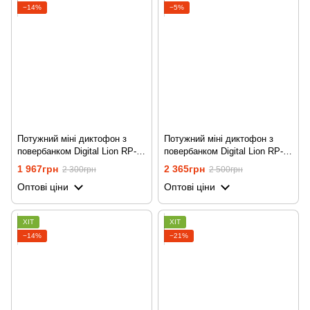
−14%
−5%
Потужний міні диктофон з
Потужний міні диктофон з
повербанком Digital Lion RP-
повербанком Digital Lion RP-
03, 16 Гб, до 500 годин
03, 32 Гб, до 500 годин
1 967грн
2 365грн
2 300грн
2 500грн
запису, c активацією голосом
запису, c активацією голосом
Оптові ціни
Оптові ціни
ХІТ
ХІТ
−14%
−21%