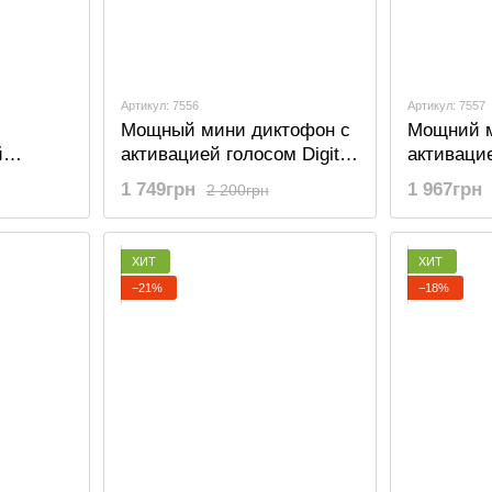
Артикул: 7556
Артикул: 7557
Мощный мини диктофон с
Мощний м
й
активацией голосом Digital
активацие
 GS-R07
Lion RP03, с повербанком,
Lion RP03
1 749грн
1 967грн
2 200грн
 32 Гб
8gb, до 500 часов работы
16gb, до 
 до 64
ХИТ
ХИТ
−21%
−18%