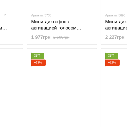
2
Артикул: 3733
Артикул: 5696
Мини диктофон с
Мини дик
м
активацией голосом
активаци
, VOX,
Savetek 600, 8 Гб, 50 часов
Savetek 6
1 977грн
2 227грн
2 500грн
записи
часов за
ХИТ
ХИТ
−19%
−22%