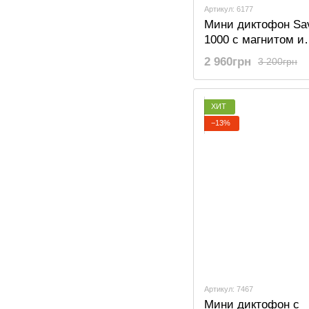
Артикул: 6177
Мини диктофон Sa
1000 с магнитом и
активацией голосо
2 960грн
3 200грн
Gb, 600 часов раб
ХИТ
−13%
Артикул: 7467
Мини диктофон с