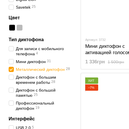
25
Savetek
Цвет
Тип диктофона
Артикул: 3732
Мини диктофон с
Для записи с мобильного
активацией голосо
4
телефона
Savetek 200, 8 Гб,
31
1 336грн
Мини диктофон
1 500грн
часов записи
28
Металлический диктофон
Диктофон с большим
ХИТ
28
временем работы
−7%
Диктофон с большой
25
памятью
Профессиональный
19
диктофон
Интерфейс
5
USB 2.0