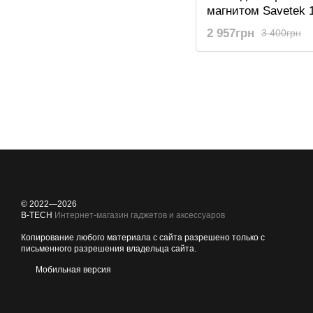
магнитом Savetek 
с активацией голос
2 957грн
3 400грн
gb, 500 часов рабо
© 2022—2026
B-TECH
Интернет-магазин гаджетов и аксессуаров
Копирование любого материала с сайта разрешено только с
письменного разрешения владельца сайта.
Мобильная версия