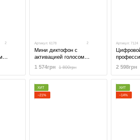
2
2
Артикул: 6178
Артикул: 7124
Мини диктофон с
Цифрово
м
активацией голосом
професс
 VOX, 12
Savetek 200, 16 Гб, VOX,
диктофон
1 574грн
2 598грн
1 800грн
12 часов записи
для запис
памяти, с
Гб
ХИТ
ХИТ
−21%
−14%