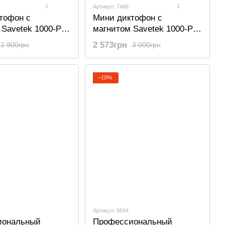
1
1
Артикул: 7466
тофон с
Мини диктофон с
 Savetek 1000-Pro
магнитом Savetek 1000-Pro
ией голосом, 8
с активацией голосом, 16
2 573грн
2 900грн
3 000грн
асов работы
gb, 500 часов работы
−10%
Артикул: 5694
иональный
Профессиональный