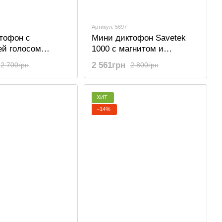
Артикул: 5697
тофон с
Мини диктофон Savetek
ей голосом
1000 с магнитом и
00, 16 Гб, 50
активацией голосом, 16
2 561грн
2 700грн
2 800грн
писи
Gb, 600 часов работы
ХИТ
−14%