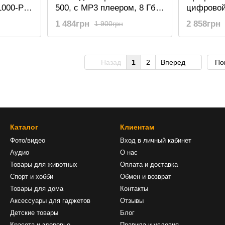
1000-Pro
500, c MP3 плеером, 8 Гб,
цифровой
ом, 32
18 часов записи
диктофон
1 484грн
2 858грн
1 900грн
ты
с MP3 пл
поддержка
Назад
1
2
Вперед
По
Каталог
Клиентам
Фото/видео
Вход в личный кабинет
Аудио
О нас
Товары для животных
Оплата и доставка
Спорт и хобби
Обмен и возврат
Товары для дома
Контакты
Аксессуары для гаджетов
Отзывы
Детские товары
Блог
Красота и здоровье
Правила и условия