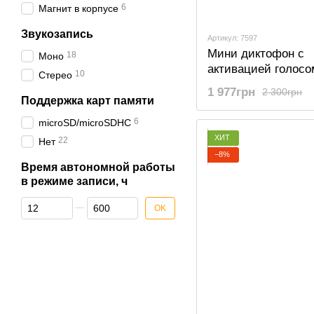
6
Магнит в корпусе
Звукозапись
Артикул: 7597
Мини диктофон с
18
Моно
активацией голосо
10
Стерео
Savetek 200, 32 Гб
1 977грн
2 300грн
12 часов записи
Поддержка карт памяти
6
microSD/microSDHC
ХИТ
22
Нет
−8%
Время автономной работы
в режиме записи, ч
От Время автономной работы в режиме записи, ч
До Время автономной работы в режиме записи, ч
OK