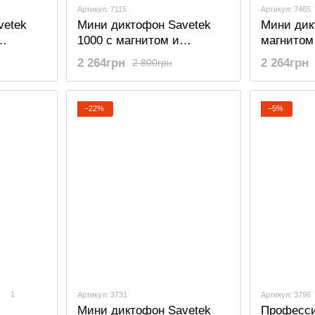
Артикул: 7115
Артикул: 7465
vetek
Мини диктофон Savetek
Мини дик
1000 с магнитом и
магнитом
м, 32
активацией голосом, 8 Gb,
с активац
2 264грн
2 264грн
2 800грн
оты
600 часов работы
gb, 500 ч
−22%
−5%
1
Артикул: 3731
Артикул: 3796
Мини диктофон Savetek
Професс