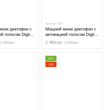
Артикул: 7558
ини диктофон с
Мощний мини диктофон с
й голосом Digital
активацией голосом Digital
, с повербанком,
Lion RP03, с повербанком,
2 365грн
2 300грн
2 500грн
500 часов работы
32gb, до 500 часов работы
ХИТ
−9%