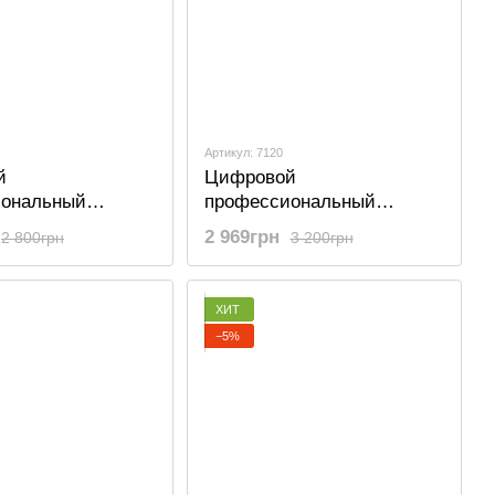
Артикул: 7120
й
Цифровой
иональный
профессиональный
 Savetek GS-R07
диктофон Savetek GS-R07
2 969грн
2 800грн
3 200грн
и голоса, 8 Гб
для записи голоса, 16 Гб
терео, SD до 64
памяти, стерео, SD до 64
Гб
ХИТ
−5%