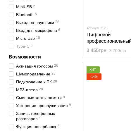
2
MiniUSB
6
Bluetooth
28
Выход на наушники
Артикул: 7125
6
Вход для микрофона
Цифровой
10
Micro Usb
профессиональны
0
Type-C
диктофон Savetek
3 455грн
3 700грн
для записи голоса,
Возможности
памяти, стерео, SD
26
Активация голосом
Гб
ХИТ
28
Шумоподавление
−14%
28
Подключение к ПК
28
MP3-плеер
8
Сменные карты памяти
9
Ускорение прослушивания
Запись телефонных
5
разговоров
3
Функция повербанка