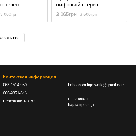
 стерео
цифровой стерео
 Savetek GS-R06,
диктофон Savetek GS-R06,
3 165грн
3 000грн
3 500грн
еєром +
с MP3 плеєром +
 SD карт, 8 Гб
поддержка SD карт, 16 Гб
казать все
Контактная информация
063-1514-950
bohdanshuliga.work@gmail.com
066-9351-846
г. Тернополь
Перезвонить вам?
Карта проезда