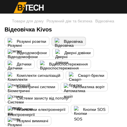
Товари для дому
Розумний дім та безпека
Відеовічка
Відеовічка Kivos
Розумні розетки
Відеовічка
Відеодомофони
Дверні дзвінки
Датчики
Відеоспостереження
Комплекти сигналізацій
Смарт-брелки
Біометричні системи
Автоматика воріт
Системи захисту від потопу
Лічильники електроенергії
Кнопки SOS
Розумні вимикачі