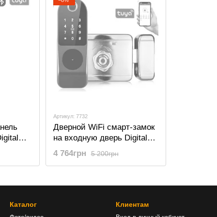
Артикул: 7732
анель
Дверной WiFi смарт-замок
gital
на входную дверь Digital
ильным
Lion DL01w, со сканером
4 764грн
5 200грн
 и
отпечатков пальцев и
ением
пинкодом, Android/iOS
Каталог
Клиентам