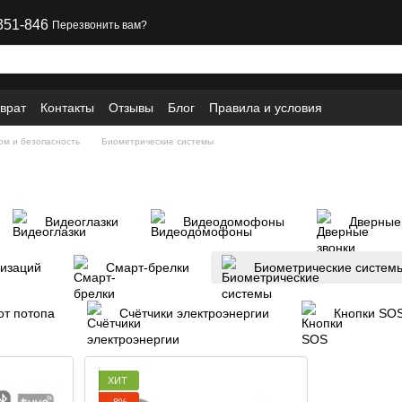
351-846
Перезвонить вам?
врат
Контакты
Отзывы
Блог
Правила и условия
ом и безопасность
Биометрические системы
Видеоглазки
Видеодомофоны
Дверные
лизаций
Смарт-брелки
Биометрические систем
от потопа
Счётчики электроэнергии
Кнопки SO
ХИТ
−8%