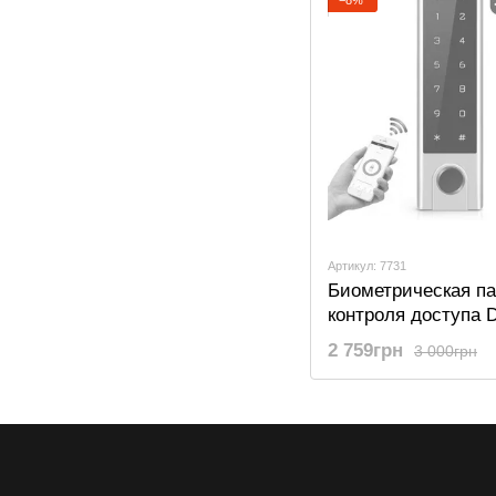
Артикул: 7731
Биометрическая п
контроля доступа Di
Lion AC01b, с моб
2 759грн
3 000грн
приложением Tuya
Bluetooth подключ