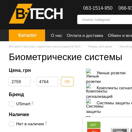
Перейти к основному контенту
063-1514-950
066-9
Каталог
О нас
Оплата и доставка
Обмен и воз
Интернет-магазин гаджетов и аксессуаров B-Tech
Товары для дома
Умный д
Биометрические системы
Цена, грн
Умные розетки
От Цена, грн
До Цена, грн
OK
Комплекты сигна
Бренд
Системы защиты 
2
USmart
Наличие
2
Нет в наличии
ХИТ
−8%