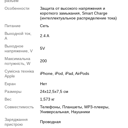
разъем
Особенности
Защита от высокого напряжения и
короткого замыкания, Smart Charge
(интеллектуальное распределение тока)
Питание
Сеть
Выходной ток,
2.4 A
А
Выходное
5V
напряжение, V
Максимальна
200
потужність, W
Сумісна техніка
iPhone, iPod, iPad, AirPods
Apple
Екран
Нет
Размеры
24х12,5х7,5 см
Вес
1,573 кг
Совместимость
Телефоны, Планшеты, MP3-плееры,
Универсальная, Наушники
Заряджання
Проводная
пристрою