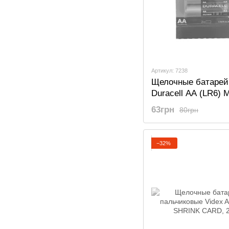
Артикул: 7238
Щелочные батарей
Duracell AA (LR6)
Basic 2 шт.
63грн
80грн
−32%