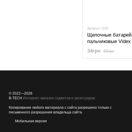
Артикул: 7239
Щелочные батарей
пальчиковые Videx
(LR6) SHRINK CAR
34грн
50грн
© 2022—2026
B-TECH
Интернет-магазин гаджетов и аксессуаров
Копирование любого материала с сайта разрешено только с
письменного разрешения владельца сайта.
Мобильная версия