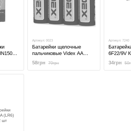
Артикул: 0023
Артикул: 7240
ки
Батарейки щелочные
Батарейк
 MN1500
пальчиковые Videx AA
6F22/9V 
(LR6), 4 шт
58грн
34грн
70грн
50