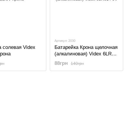
Артикул: 2030
а солевая Videx
Батарейка Крона щелочная
Крона
(алкалиновая) Videx 6LR61
/ 9V
88грн
грн
140грн