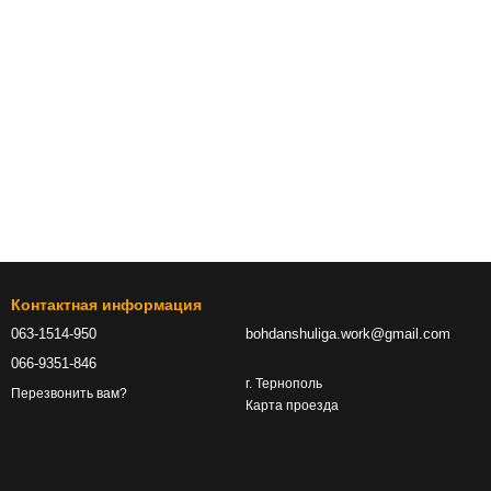
Контактная информация
063-1514-950
bohdanshuliga.work@gmail.com
066-9351-846
г. Тернополь
Перезвонить вам?
Карта проезда