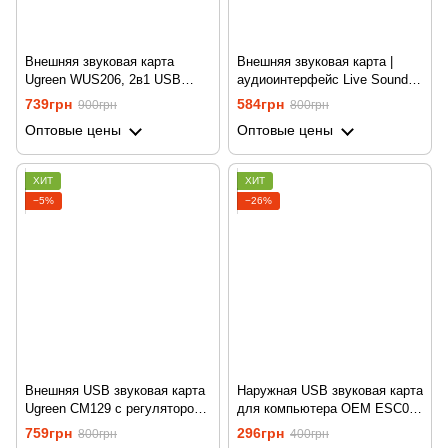
Внешняя звуковая карта
Внешняя звуковая карта |
Ugreen WUS206, 2в1 USB
аудиоинтерфейс Live Sound
Audio Adapter,TRRS, USB 2.0,
Card V8, USB-гарнитура для
739грн
584грн
900грн
800грн
White
микрофона, c Bluetooth и
Оптовые цены
Оптовые цены
встроенными пресетами
ХИТ
ХИТ
−5%
−26%
Внешняя USB звуковая карта
Наружная USB звуковая карта
Ugreen CM129 с регулятором
для компьютера OEM ESC01,
громкости, 3в1
аудиоадаптер с разъемом 3,5
759грн
296грн
800грн
400грн
мм для наушников и